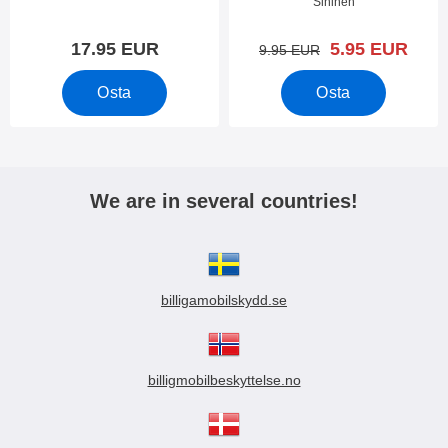
Tuote.nro 22150
Tuote.nro 22417
Sininen
uusi hinta
17.95 EUR
5.95 EUR
vanha hinta
9.95 EUR
Osta
Osta
We are in several countries!
billigamobilskydd.se
billigmobilbeskyttelse.no