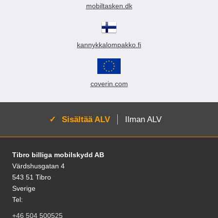
mobiltasken.dk
kannykkalompakko.fi
coverin.com
Aktivoi:
Sisältää ALV
Ilman ALV
Alatunnisteen sisältö Sekalaista tietoa ja l
Tibro billiga mobilskydd AB
Värdshusgatan 4
543 51 Tibro
Sverige
Tel:
+46 504 500525