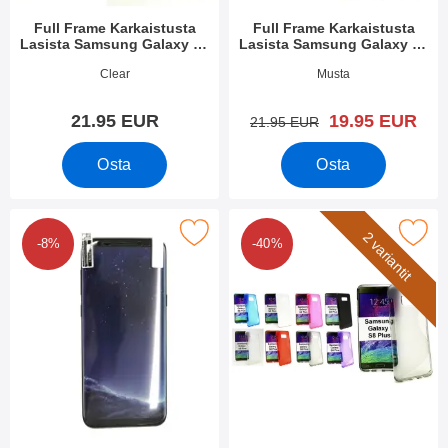
Full Frame Karkaistusta
Full Frame Karkaistusta
Lasista Samsung Galaxy S8
Lasista Samsung Galaxy S8
Plus (G955F)
Plus (G955F)
Tuote.nro 22567
Tuote.nro 22566
Clear
Musta
uusi hinta
21.95 EUR
19.95 EUR
vanha hinta
21.95 EUR
Osta
Osta
ll Screen Näytönsuoja Samsung Galaxy S8 Plus (G955F) suosiki
Merkitse s-Line TPU-muovikotelo Samsung G
2 variantit
-8%
-40%