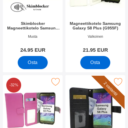
i
e
i
t
n
Skimblocker
Magneettikotelo Samsung
Magneettikotelo Samsung
Galaxy S8 Plus (G955F)
Galaxy S8 Plus (G955F)
Tuote.nro 44106
Tuote.nro 22082
Musta
Valkoinen
24.95 EUR
21.95 EUR
Osta
Osta
e magneettikotelo Samsung Galaxy S8 Plus (G955F) suosikiksi
Merkitse new Jalusta Lompakkokotelo Samsung
2 variantit
-32%