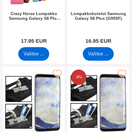
Crazy Horse Lompakko
Lompakkokotelot Samsung
Samsung Galaxy S8 Plus
Galaxy S8 Plus (G955F)
(G955F)
Tuote.nro 22394
Tuote.nro 22240
17.95 EUR
16.95 EUR
Valitse ...
Valitse ...
rame Karkaistusta Lasista Samsung Galaxy S8 Plus (G955F) suo
Merkitse full Frame Karkaistusta Lasista Samsu
-9%