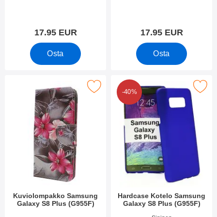
Tuote.nro 22152
Tuote.nro 22149
17.95 EUR
17.95 EUR
Osta
Osta
e kuviolompakko Samsung Galaxy S8 Plus (G955F) suosikiksi
Merkitse hardcase Kotelo Samsung Gala
-40%
Kuviolompakko Samsung
Hardcase Kotelo Samsung
Galaxy S8 Plus (G955F)
Galaxy S8 Plus (G955F)