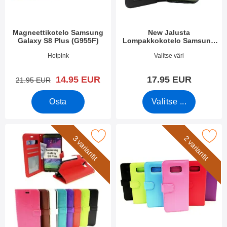
Magneettikotelo Samsung
New Jalusta
Galaxy S8 Plus (G955F)
Lompakkokotelo Samsung
Galaxy S8 Plus (G955F)
Tuote.nro 22081
Tuote.nro 37723
Hotpink
Valitse väri
uusi hinta
14.95 EUR
17.95 EUR
vanha hinta
21.95 EUR
Osta
Valitse ...
razy Horse Lompakko Samsung Galaxy S8 Plus (G955F) suosiki
Merkitse lompakkokotelot Samsung Gala
3 variantit
2 variantit