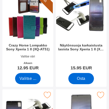
Crazy Horse Lompakko
Näytönsuoja karkaistusta
Sony Xperia 1 II (XQ-AT51)
lasista Sony Xperia 1 II (XQ-
AT51)
Tuote.nro 36749
Tuote.nro 36287
Valitse väri
Alkaen
12.95 EUR
15.95 EUR
Valitse ...
Osta
l Frame Karkaistusta Lasista Sony Xperia 1 II (XQ-AT51) suosiki
Merkitse näytönsuoja Sony Xperia 1