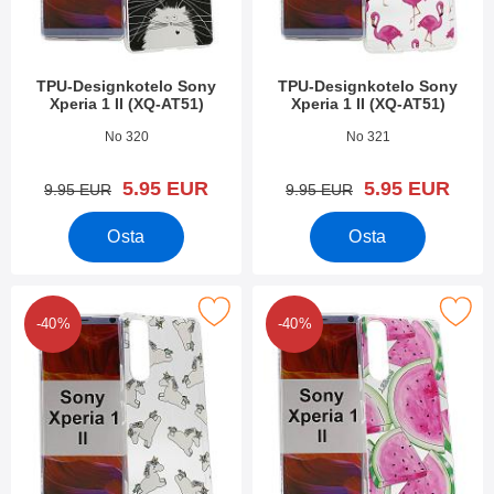
TPU-Designkotelo Sony
TPU-Designkotelo Sony
Xperia 1 II (XQ-AT51)
Xperia 1 II (XQ-AT51)
Tuote.nro 36706
Tuote.nro 36705
No 320
No 321
uusi hinta
uusi hinta
5.95 EUR
5.95 EUR
vanha hinta
vanha hinta
9.95 EUR
9.95 EUR
Osta
Osta
tse tPU-Designkotelo Sony Xperia 1 II (XQ-AT51) suosikiksi
Merkitse tPU-Designkotelo Sony Xperi
-40%
-40%