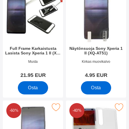
Full Frame Karkaistusta
Näytönsuoja Sony Xperia 1
Lasista Sony Xperia 1 II (XQ-
II (XQ-AT51)
AT51)
Tuote.nro 36289
Tuote.nro 36286
Musta
Kirkas muovikalvo
21.95 EUR
4.95 EUR
Osta
Osta
appaleen näytönsuojakalvopakett Sony Xperia 1 II (XQ-AT51) s
Merkitse tPU-suojakuoret Sony Xperia
-60%
-40%