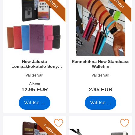
4 variantit
7 variantit
New Jalusta
Rannehihna New Standcase
Lompakkokotelo Sony
Walletiin
Xperia 1 II (XQ-AT51)
Tuote.nro 36656
Tuote.nro 40789
Valitse väri
Valitse väri
Alkaen
12.95 EUR
2.95 EUR
Valitse ...
Valitse ...
e crazy Horse Lompakko Sony Xperia 1 II (XQ-AT51) suosikiksi
Merkitse näytönsuoja karkaistusta lasista So
4 variantit