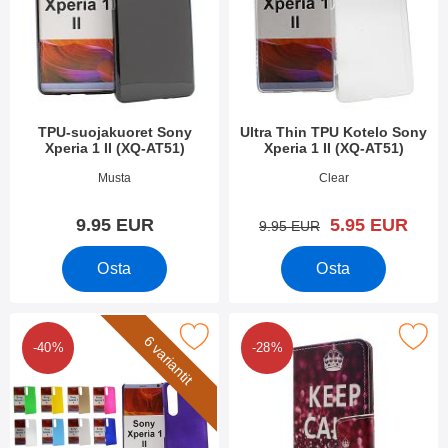
TPU-suojakuoret Sony
Ultra Thin TPU Kotelo Sony
Xperia 1 II (XQ-AT51)
Xperia 1 II (XQ-AT51)
Tuote.nro 36282
Tuote.nro 36288
Musta
Clear
uusi hinta
9.95 EUR
5.95 EUR
vanha hinta
9.95 EUR
Osta
Osta
itse hardcase Kotelo Sony Xperia 1 II (XQ-AT51) suosikiksi
Merkitse kuviolompakko Sony Xperia 
6 variantit
-40%
-28%