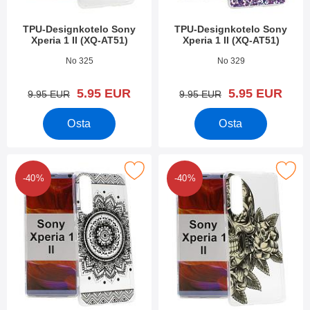
TPU-Designkotelo Sony
TPU-Designkotelo Sony
Xperia 1 II (XQ-AT51)
Xperia 1 II (XQ-AT51)
Tuote.nro 36701
Tuote.nro 36700
No 325
No 329
uusi hinta
uusi hinta
5.95 EUR
5.95 EUR
vanha hinta
vanha hinta
9.95 EUR
9.95 EUR
Osta
Osta
tse tPU-Designkotelo Sony Xperia 1 II (XQ-AT51) suosikiksi
Merkitse tPU-Designkotelo Sony Xperi
-40%
-40%