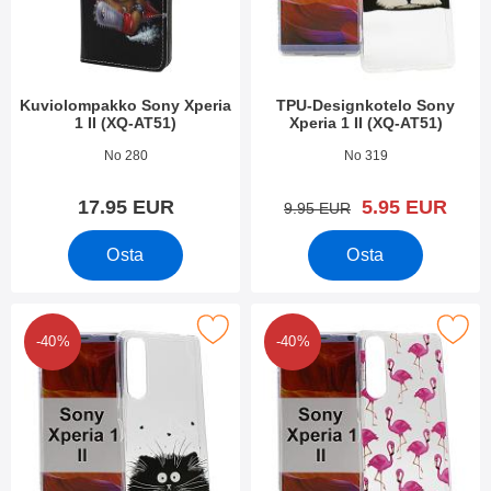
Kuviolompakko Sony Xperia
TPU-Designkotelo Sony
1 II (XQ-AT51)
Xperia 1 II (XQ-AT51)
Tuote.nro 36645
Tuote.nro 36707
No 280
No 319
uusi hinta
17.95 EUR
5.95 EUR
vanha hinta
9.95 EUR
Osta
Osta
tse tPU-Designkotelo Sony Xperia 1 II (XQ-AT51) suosikiksi
Merkitse tPU-Designkotelo Sony Xperi
-40%
-40%