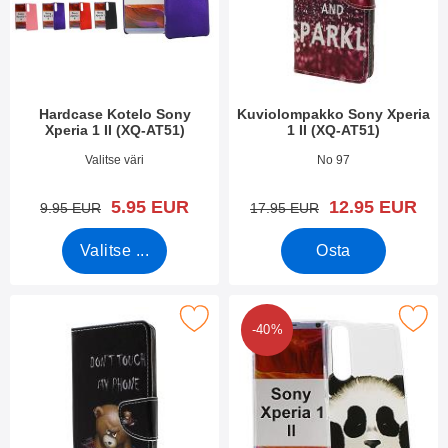
Hardcase Kotelo Sony
Kuviolompakko Sony Xperia
Xperia 1 II (XQ-AT51)
1 II (XQ-AT51)
Tuote.nro 36284
Tuote.nro 36677
Valitse väri
No 97
uusi hinta
uusi hinta
5.95 EUR
12.95 EUR
vanha hinta
vanha hinta
9.95 EUR
17.95 EUR
Valitse ...
Osta
itse kuviolompakko Sony Xperia 1 II (XQ-AT51) suosikiksi
Merkitse tPU-Designkotelo Sony Xperi
-40%