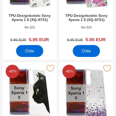
TPU-Designkotelo Sony
TPU-Designkotelo Sony
Xperia 1 II (XQ-AT51)
Xperia 1 II (XQ-AT51)
Tuote.nro 36703
Tuote.nro 36702
No 323
No 324
uusi hinta
uusi hinta
5.95 EUR
5.95 EUR
vanha hinta
vanha hinta
9.95 EUR
9.95 EUR
Osta
Osta
tse tPU-Designkotelo Sony Xperia 1 II (XQ-AT51) suosikiksi
Merkitse tPU-Designkotelo Sony Xperi
-40%
-40%