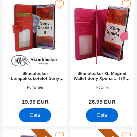
imblocker Lompakkokotelot Sony Xperia 1 II (XQ-AT51) suosiki
Merkitse skimblocker XL Magnet Wallet Sony
Skimblocker
Skimblocker XL Magnet
Lompakkokotelot Sony
Wallet Sony Xperia 1 II (XQ-
Xperia 1 II (XQ-AT51)
AT51)
Tuote.nro 36461
Tuote.nro 36473
Punainen
Hotpink
19.95 EUR
26.95 EUR
Osta
Osta
e Luksuskotelo puhelimeen Sony Xperia 1 II (XQ-AT51 / XQ-AT5
Merkitse rannehihna XL Standcase 