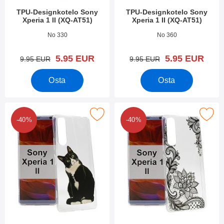
TPU-Designkotelo Sony
TPU-Designkotelo Sony
Xperia 1 II (XQ-AT51)
Xperia 1 II (XQ-AT51)
Tuote.nro 36699
Tuote.nro 36698
No 330
No 360
uusi hinta
uusi hinta
5.95 EUR
5.95 EUR
vanha hinta
vanha hinta
9.95 EUR
9.95 EUR
Osta
Osta
tse tPU-Designkotelo Sony Xperia 1 II (XQ-AT51) suosikiksi
Merkitse tPU-Designkotelo Sony Xperi
-40%
-40%