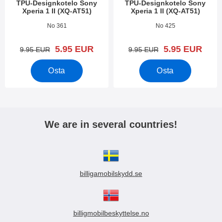
TPU-Designkotelo Sony
TPU-Designkotelo Sony
Xperia 1 II (XQ-AT51)
Xperia 1 II (XQ-AT51)
Tuote.nro 36697
Tuote.nro 36655
No 361
No 425
uusi hinta
uusi hinta
5.95 EUR
5.95 EUR
vanha hinta
vanha hinta
9.95 EUR
9.95 EUR
Osta
Osta
We are in several countries!
billigamobilskydd.se
billigmobilbeskyttelse.no