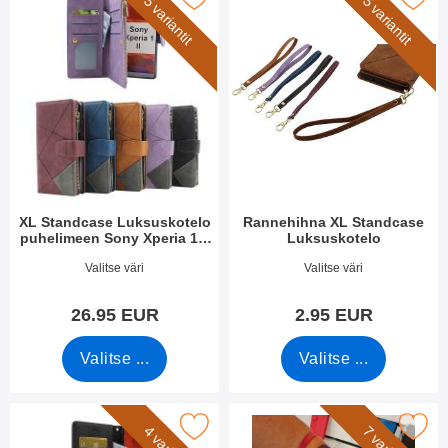
5 variantit
5 variantit
XL Standcase Luksuskotelo
Rannehihna XL Standcase
puhelimeen Sony Xperia 1 II
Luksuskotelo
(XQ-AT51 / XQ-AT52)
Tuote.nro 50336
Tuote.nro 50276
Valitse väri
Valitse väri
26.95 EUR
2.95 EUR
Valitse ...
Valitse ...
ew Jalusta Lompakkokotelo Sony Xperia 1 II (XQ-AT51) suosikik
Merkitse rannehihna New Standcas