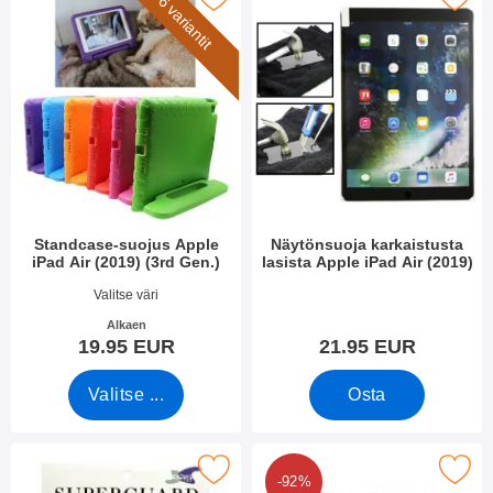
6 variantit
Standcase-suojus Apple
Näytönsuoja karkaistusta
iPad Air (2019) (3rd Gen.)
lasista Apple iPad Air (2019)
Tuote.nro 39748
Tuote.nro 31125
Valitse väri
Alkaen
19.95 EUR
21.95 EUR
Valitse ...
Osta
Merkitse näytönsuoja Apple iPad Air (2019) suosikiksi
Merkitse tPU -kuoret Apple iPad Air 1
-92%