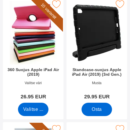
10 variantit
Merkitse 360 Suojus Apple iPad Air (2019) suosikiksi
Merkitse standcase-suojus Apple iPad Ai
360 Suojus Apple iPad Air
Standcase-suojus Apple
(2019)
iPad Air (2019) (3rd Gen.)
Tuote.nro 31092
Tuote.nro 39750
Valitse väri
Musta
26.95 EUR
29.95 EUR
Valitse ...
Osta
e standcase-suojus Apple iPad Air (2019) (3rd Gen.) suosikiksi
Merkitse näytönsuoja karkaistusta lasista 