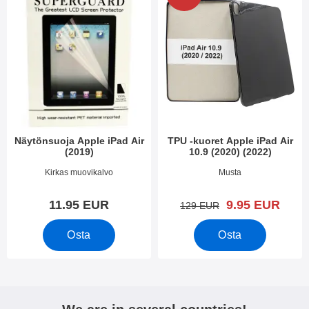
Näytönsuoja Apple iPad Air
TPU -kuoret Apple iPad Air
(2019)
10.9 (2020) (2022)
Tuote.nro 31124
Tuote.nro 39170
Kirkas muovikalvo
Musta
uusi hinta
11.95 EUR
9.95 EUR
vanha hinta
129 EUR
Osta
Osta