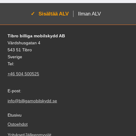
Aktivoi:
Sisältää ALV
Ilman ALV
Alatunnisteen sisältö Sekalaista tietoa ja l
Tibro billiga mobilskydd AB
Värdshusgatan 4
543 51 Tibro
Sverige
Tel:
+46 504 500525
E-post:
info@billigamobilskydd.se
Etusivu
Ostoehdot
Yritykset/Jälleenmyyjät