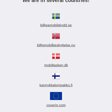
We are in several countries!
billigamobilskydd.se
billigmobilbeskyttelse.no
mobiltasken.dk
kannykkalompakko.fi
coverin.com