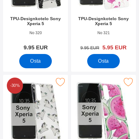
TPU-Designkotelo Sony
TPU-Designkotelo Sony
Xperia 5
Xperia 5
Tuote.nro 34165
Tuote.nro 34164
No 320
No 321
uusi hinta
9.95 EUR
5.95 EUR
vanha hinta
9.95 EUR
Osta
Osta
Merkitse tPU-Designkotelo Sony Xperia 5 suosikiksi
Merkitse tPU-Designkotelo Sony
-30%