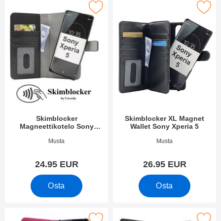
itse skimblocker Magneettikotelo Sony Xperia 5 suosikiksi
Merkitse skimblocker XL Magnet Walle
Skimblocker
Skimblocker XL Magnet
Magneettikotelo Sony
Wallet Sony Xperia 5
Xperia 5
Tuote.nro 33812
Tuote.nro 33816
Musta
Musta
24.95 EUR
26.95 EUR
Osta
Osta
itse skimblocker Lompakkokotelot Sony Xperia 5 suosikiksi
Merkitse skimblocker Sony Xperia 5 Puhe