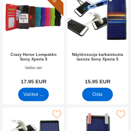
Crazy Horse Lompakko
Näytönsuoja karkaistusta
Sony Xperia 5
lasista Sony Xperia 5
Tuote.nro 33665
Tuote.nro 33613
Valitse väri
17.95 EUR
15.95 EUR
Valitse ...
Osta
tse full Frame Karkaistusta Lasista Sony Xperia 5 suosikiksi
Merkitse näytönsuoja Sony X