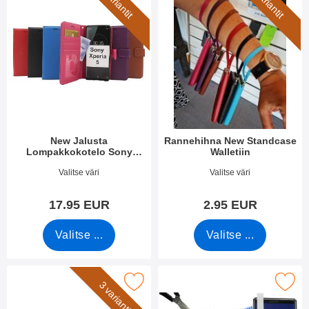
5 variantit
7 variantit
New Jalusta
Rannehihna New Standcase
Lompakkokotelo Sony
Walletiin
Xperia 5
Tuote.nro 33667
Tuote.nro 40789
Valitse väri
Valitse väri
17.95 EUR
2.95 EUR
Valitse ...
Valitse ...
erkitse crazy Horse Lompakko Sony Xperia 5 suosikiksi
Merkitse näytönsuoja karkaistusta lasi
3 variantit