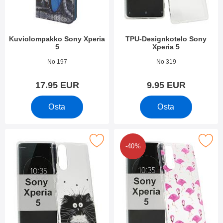
Kuviolompakko Sony Xperia
TPU-Designkotelo Sony
5
Xperia 5
Tuote.nro 33931
Tuote.nro 34166
No 197
No 319
17.95 EUR
9.95 EUR
Osta
Osta
Merkitse tPU-Designkotelo Sony Xperia 5 suosikiksi
Merkitse tPU-Designkotelo Sony
-40%