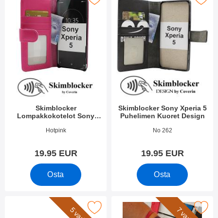
Skimblocker
Skimblocker Sony Xperia 5
Lompakkokotelot Sony
Puhelimen Kuoret Design
Xperia 5
Tuote.nro 36479
Tuote.nro 51312
Hotpink
No 262
19.95 EUR
19.95 EUR
Osta
Osta
itse new Jalusta Lompakkokotelo Sony Xperia 5 suosikiksi
Merkitse rannehihna New Standcas