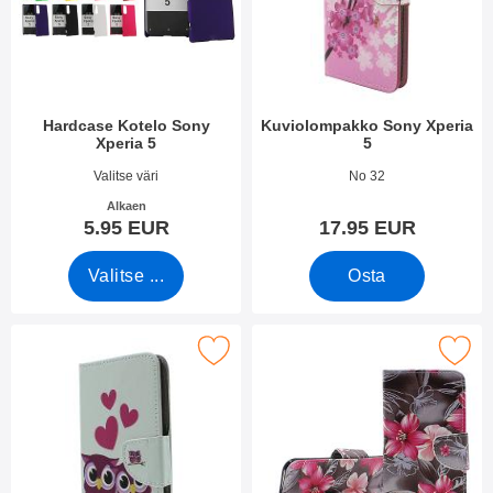
Hardcase Kotelo Sony
Kuviolompakko Sony Xperia
Xperia 5
5
Tuote.nro 34063
Tuote.nro 33936
Valitse väri
No 32
Alkaen
5.95 EUR
17.95 EUR
Valitse ...
Osta
Merkitse kuviolompakko Sony Xperia 5 suosikiksi
Merkitse kuviolompakko Sony 