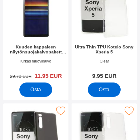
Kuuden kappaleen
Ultra Thin TPU Kotelo Sony
näytönsuojakalvopakett
Xperia 5
Sony Xperia 5
Tuote.nro 33663
Tuote.nro 34334
Kirkas muovikalvo
Clear
uusi hinta
11.95 EUR
9.95 EUR
vanha hinta
29.70 EUR
Osta
Osta
Merkitse tPU-suojakuoret Sony Xperia 5 suosikiksi
Merkitse tPU-suojakuoret Sony