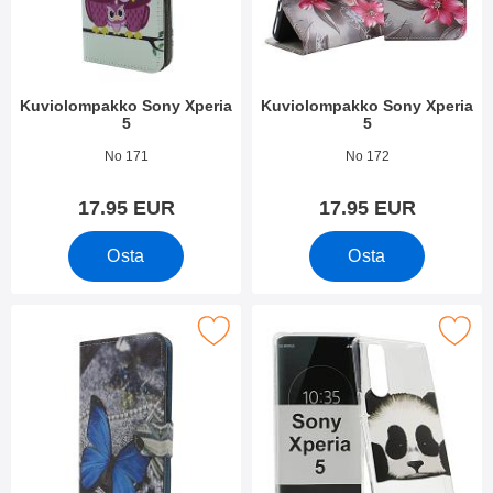
Kuviolompakko Sony Xperia
Kuviolompakko Sony Xperia
5
5
Tuote.nro 33933
Tuote.nro 33932
No 171
No 172
17.95 EUR
17.95 EUR
Osta
Osta
Merkitse kuviolompakko Sony Xperia 5 suosikiksi
Merkitse tPU-Designkotelo Sony