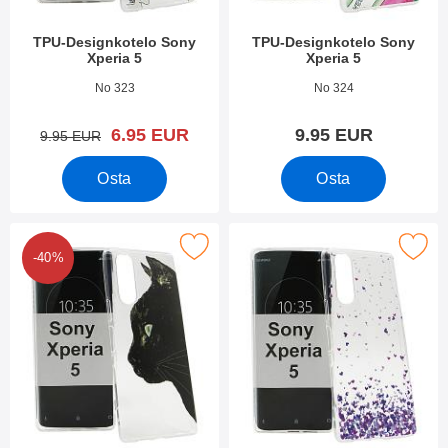
TPU-Designkotelo Sony
TPU-Designkotelo Sony
Xperia 5
Xperia 5
Tuote.nro 34162
Tuote.nro 34161
No 323
No 324
uusi hinta
6.95 EUR
9.95 EUR
vanha hinta
9.95 EUR
Osta
Osta
Merkitse tPU-Designkotelo Sony Xperia 5 suosikiksi
Merkitse tPU-Designkotelo Sony
-40%