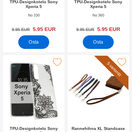
TPU-Designkotelo Sony
TPU-Designkotelo Sony
Xperia 5
Xperia 5
Tuote.nro 34158
Tuote.nro 34157
No 330
No 360
uusi hinta
uusi hinta
5.95 EUR
5.95 EUR
vanha hinta
vanha hinta
9.95 EUR
9.95 EUR
Osta
Osta
Merkitse tPU-Designkotelo Sony Xperia 5 suosikiksi
Merkitse rannehihna XL Standcase 
5 variantit
TPU-Designkotelo Sony
Rannehihna XL Standcase