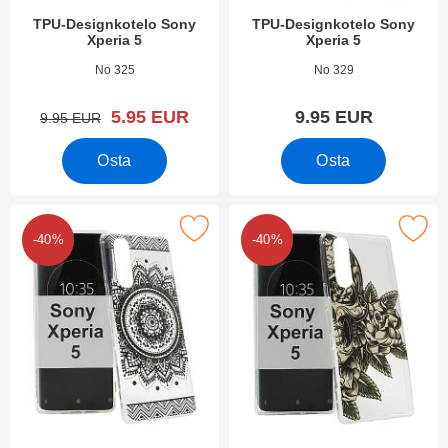
TPU-Designkotelo Sony
TPU-Designkotelo Sony
Xperia 5
Xperia 5
Tuote.nro 34160
Tuote.nro 34159
No 325
No 329
uusi hinta
5.95 EUR
9.95 EUR
vanha hinta
9.95 EUR
Osta
Osta
Merkitse tPU-Designkotelo Sony Xperia 5 suosikiksi
Merkitse tPU-Designkotelo Sony
-40%
-40%