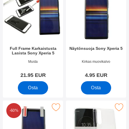
Full Frame Karkaistusta
Näytönsuoja Sony Xperia 5
Lasista Sony Xperia 5
Tuote.nro 33666
Tuote.nro 33664
Musta
Kirkas muovikalvo
21.95 EUR
4.95 EUR
Osta
Osta
uden kappaleen näytönsuojakalvopakett Sony Xperia 5 suosiki
Merkitse ultra Thin TPU Kotelo S
-60%