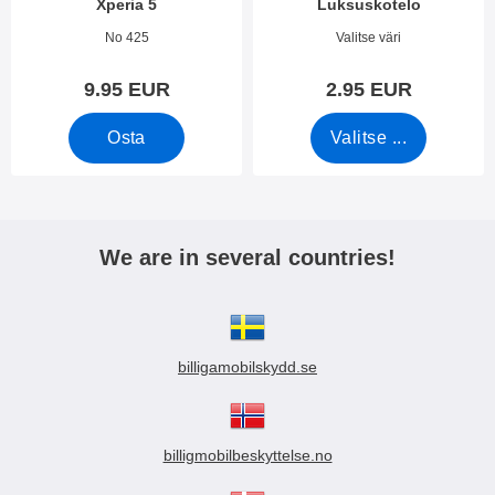
Xperia 5
Luksuskotelo
Tuote.nro 34132
Tuote.nro 50276
No 425
Valitse väri
9.95 EUR
2.95 EUR
Osta
Valitse ...
We are in several countries!
billigamobilskydd.se
billigmobilbeskyttelse.no