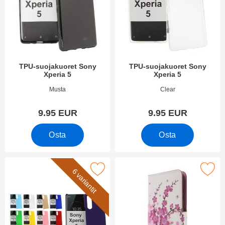
TPU-suojakuoret Sony
TPU-suojakuoret Sony
Xperia 5
Xperia 5
Tuote.nro 33611
Tuote.nro 33612
Musta
Clear
9.95 EUR
9.95 EUR
Osta
Osta
Merkitse hardcase Kotelo Sony Xperia 5 suosikiksi
Merkitse kuviolompakko Sony 
6 variantit