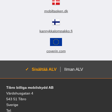
mobiltasken.dk
kannykkalompakko.fi
coverin.com
Aktivoi:
Sisältää ALV
Ilman ALV
Alatunnisteen sisältö Sekalaista tietoa ja l
Tibro billiga mobilskydd AB
Värdshusgatan 4
543 51 Tibro
Sverige
Tel: