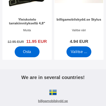
i
e
i
t
n
Yleiskotelo
billigamobilskydd.se Stylus
tarrakiinnityksellä 4,8"
Tuote.nro 3388
Tuote.nro 7666
Musta
Valitse väri
uusi hinta
11.95 EUR
4.94 EUR
vanha hinta
12.95 EUR
Osta
Valitse ...
We are in several countries!
billigamobilskydd.se