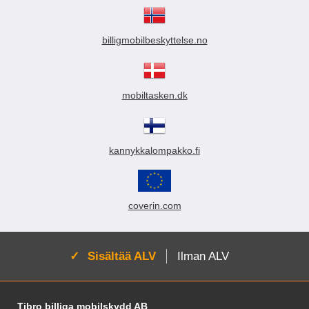
billigmobilbeskyttelse.no
mobiltasken.dk
kannykkalompakko.fi
coverin.com
Aktivoi:
Sisältää ALV
Ilman ALV
Alatunnisteen sisältö Sekalaista tietoa ja l
Tibro billiga mobilskydd AB