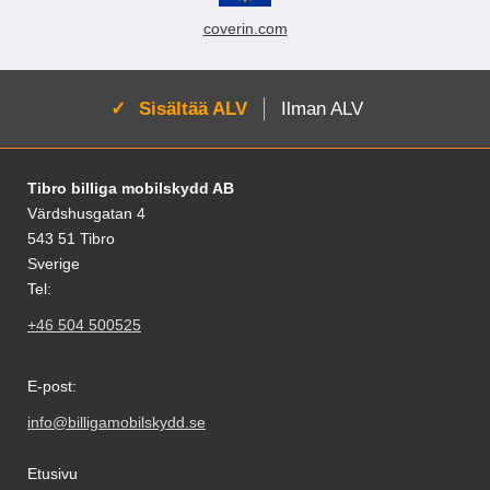
coverin.com
Aktivoi:
Sisältää ALV
Ilman ALV
Alatunnisteen sisältö Sekalaista tietoa ja l
Tibro billiga mobilskydd AB
Värdshusgatan 4
543 51 Tibro
Sverige
Tel:
+46 504 500525
E-post:
info@billigamobilskydd.se
Etusivu