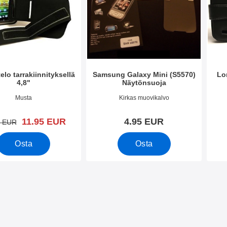
elo tarrakiinnityksellä
Samsung Galaxy Mini (S5570)
Lo
4,8"
Näytönsuoja
o 3388
Tuote.nro 4083
Tuote
Musta
Kirkas muovikalvo
uusi hinta
11.95 EUR
4.95 EUR
vanha hinta
5 EUR
Osta
Osta