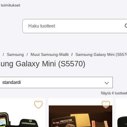
toimitukset
a mobilskydd AB
Samsung
Muut Samsung-Mallit
Samsung Galaxy Mini (S557
ung Galaxy Mini (S5570)
ta/lajittele
Lajittele
standardi
Näytä
4
tuottee
lista
 yleiskotelo tarrakiinnityksellä 4,8" suosikiksi
Merkitse samsung Galaxy Mini (S5570) Nä
Merkit