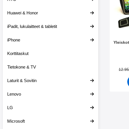
e
t
i
t
Huawei & Honor
s
i
i
m
i
e
iPadit, lukulaitteet & tabletit
n
t
iPhone
Yleiskot
Korttitaskut
Tuote.nr
Tietokone & TV
12.9
Laturit & Sovitin
Lenovo
LG
Microsoft