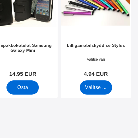
mpakkokotelot Samsung
billigamobilskydd.se Stylus
Galaxy Mini
.nro 4234
Tuote.nro 7666
Valitse väri
14.95 EUR
4.94 EUR
Osta
Valitse ...