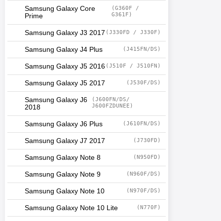
Samsung Galaxy Core
(G360F /
G361F)
Prime
Samsung Galaxy J3 2017
(J330FD / J330F)
Samsung Galaxy J4 Plus
(J415FN/DS)
Samsung Galaxy J5 2016
(J510F / J510FN)
Samsung Galaxy J5 2017
(J530F/DS)
Samsung Galaxy J6
(J600FN/DS/
J600FZDUNEE)
2018
Samsung Galaxy J6 Plus
(J610FN/DS)
Samsung Galaxy J7 2017
(J730FD)
Samsung Galaxy Note 8
(N950FD)
Samsung Galaxy Note 9
(N960F/DS)
Samsung Galaxy Note 10
(N970F/DS)
Samsung Galaxy Note 10 Lite
(N770F)