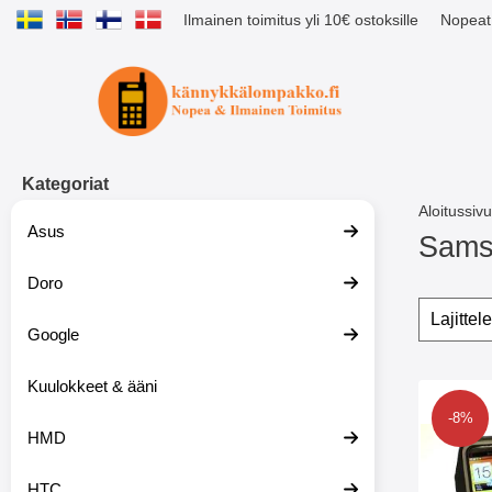
Ilmainen toimitus yli 10€ ostoksille
Nopeat 
Ostoskori laajennettu Tibro billig
Kategoriat
Aloitussivu
Asus
Sams
Doro
S
i
Suoda
O
i
h
Google
r
i
r
t
y
Kuulokkeet & ääni
a
tuote
t
s
Merkitse
-8%
u
u
HMD
o
o
t
d
t
a
HTC