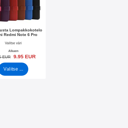
lusta Lompakkokotelo
i Redmi Note 6 Pro
o 32666
Valitse väri
Alkaen
uusi hinta
9.95 EUR
vanha hinta
5 EUR
Valitse ...