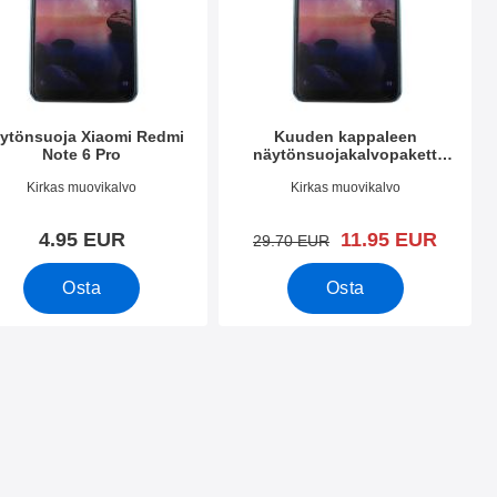
ytönsuoja Xiaomi Redmi
Kuuden kappaleen
Note 6 Pro
näytönsuojakalvopakett
Xiaomi Redmi Note 6 Pro
.nro 32537
Tuote.nro 32536
Kirkas muovikalvo
Kirkas muovikalvo
uusi hinta
4.95 EUR
11.95 EUR
vanha hinta
29.70 EUR
Osta
Osta