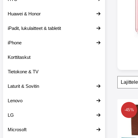
e
i
Huawei & Honor
s
i
i
iPadit, lukulaitteet & tabletit
n
iPhone
Korttitaskut
Tietokone & TV
Suoda
O
h
Laturit & Sovitin
i
t
Lenovo
a
tuote
s
Merkitse crazy
-45%
u
LG
o
d
a
Microsoft
t