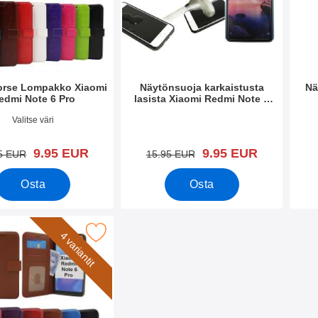
orse Lompakko Xiaomi
Näytönsuoja karkaistusta
Nä
edmi Note 6 Pro
lasista Xiaomi Redmi Note 6
Pro
o 32526
Tuote.nro 32538
Tuote
Valitse väri
uusi hinta
uusi hinta
9.95 EUR
9.95 EUR
vanha hinta
vanha hinta
5 EUR
15.95 EUR
Osta
Osta
sta Lompakkokotelo Xiaomi Redmi Note 6 Pro suosikiksi
4 variantit