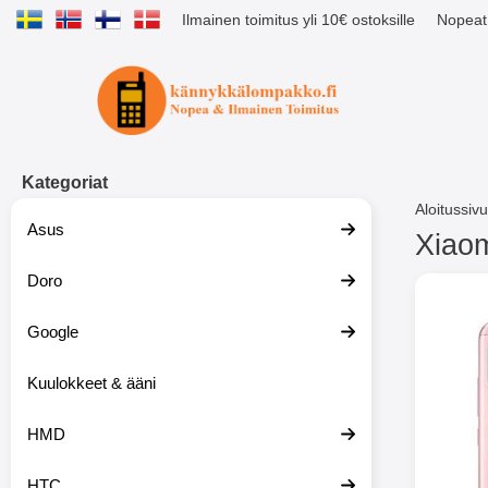
Ilmainen toimitus yli 10€ ostoksille
Nopeat 
Ostoskori laajennettu Tibro billig
Kategoriat
Aloitussivu
Asus
Xiaom
Doro
S
i
i
Google
r
r
y
Kuulokkeet & ääni
t
u
HMD
o
t
t
HTC