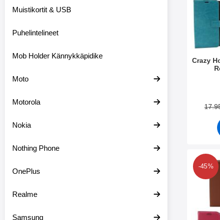
t
Muistikortit & USB
i
m
e
Puhelintelineet
t
Mob Holder Kännykkäpidike
Crazy H
R
Moto
Tuote.nr
Motorola
17.9
Nokia
Nothing Phone
Merkitse new Jalu
-45%
OnePlus
Realme
Samsung