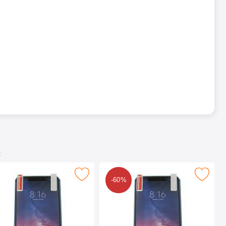
t
 Redmi Note 6 Pro suosikiksi
se näytönsuoja Xiaomi Redmi Note 6 Pro suosikiksi
Merkitse kuuden kappaleen näytönsuojakalvopakett
-60%