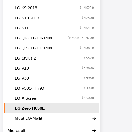
LG K9 2018
(LMX210)
LG K10 2017
(M250N)
LG K11
(LMX410)
LG Q6 / LG Q6 Plus
(M700N / M700)
LG Q7 / LG Q7 Plus
(LMQ610)
LG Stylus 2
(K520)
LG V10
(H960A)
LG V30
(H930)
LG V30S ThinQ
(H930)
LG X Screen
(K500N)
LG Zero H650E
Muut LG-Mallit
Microsoft