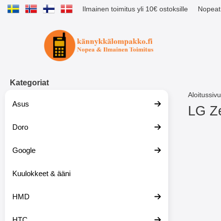
Ilmainen toimitus yli 10€ ostoksille
Nopeat 
Ostoskori laajennettu Tibro billig
Kategoriat
Aloitussivu
Asus
LG Z
Doro
S
i
i
Google
r
r
y
Kuulokkeet & ääni
t
u
HMD
o
t
t
HTC