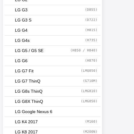
LG G3
(D855)
LG G3 S
(D722)
LG G4
(H815)
LG G4s
(H735)
LG G5 / G5 SE
(H850 / H840)
LG G6
(H870)
LG G7 Fit
(LMQ850)
LG G7 ThinQ
(G710M)
LG G8s ThinQ
(LMG810)
LG G8X ThinQ
(LMG850)
LG Google Nexus 6
LG K4 2017
(M160)
LG K8 2017
(M200N)