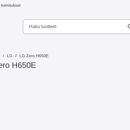
toimitukset
a mobilskydd AB
LG
LG Zero H650E
ero H650E