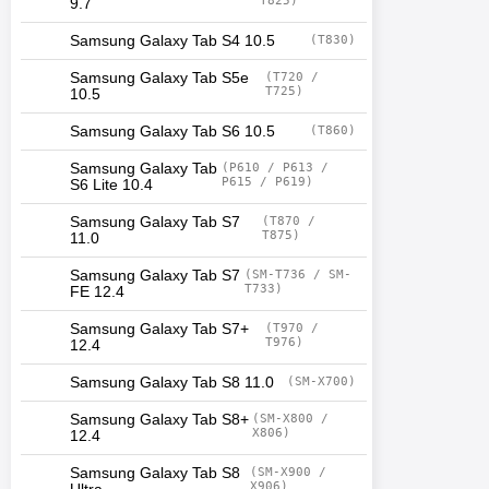
T825)
9.7
Samsung Galaxy Tab S4 10.5
(T830)
Samsung Galaxy Tab S5e
(T720 /
T725)
10.5
Samsung Galaxy Tab S6 10.5
(T860)
Samsung Galaxy Tab
(P610 / P613 /
P615 / P619)
S6 Lite 10.4
Samsung Galaxy Tab S7
(T870 /
T875)
11.0
Samsung Galaxy Tab S7
(SM-T736 / SM-
T733)
FE 12.4
Samsung Galaxy Tab S7+
(T970 /
T976)
12.4
Samsung Galaxy Tab S8 11.0
(SM-X700)
Samsung Galaxy Tab S8+
(SM-X800 /
X806)
12.4
Samsung Galaxy Tab S8
(SM-X900 /
X906)