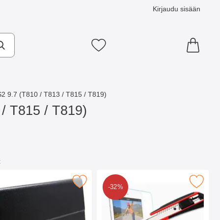
Kirjaudu sisään
Suosikkini
 9.7 (T810 / T813 / T815 / T819)
/ T815 / T819)
t
S2 (9.7) suosikiksi
Merkitse näytönsuoja karkaistusta lasista Samsu
Merkitse suosikiksi
-32%