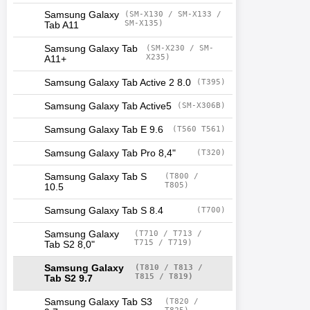
Samsung Galaxy
(SM-X130 / SM-X133 /
SM-X135)
Tab A11
Samsung Galaxy Tab
(SM-X230 / SM-
X235)
A11+
Samsung Galaxy Tab Active 2 8.0
(T395)
Samsung Galaxy Tab Active5
(SM-X306B)
Samsung Galaxy Tab E 9.6
(T560 T561)
Samsung Galaxy Tab Pro 8,4"
(T320)
Samsung Galaxy Tab S
(T800 /
T805)
10.5
Samsung Galaxy Tab S 8.4
(T700)
Samsung Galaxy
(T710 / T713 /
T715 / T719)
Tab S2 8,0"
Samsung Galaxy
(T810 / T813 /
T815 / T819)
Tab S2 9.7
Samsung Galaxy Tab S3
(T820 /