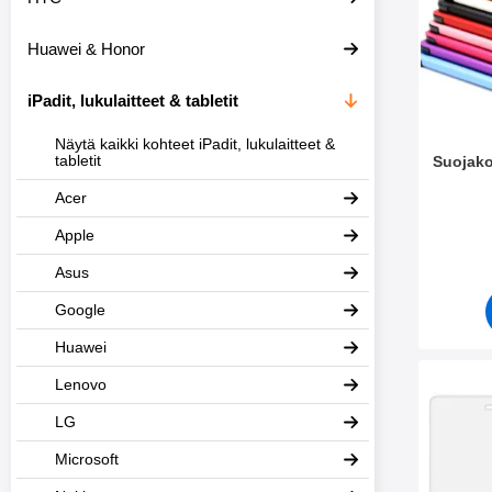
e
t
i
t
Huawei & Honor
s
i
i
m
i
e
iPadit, lukulaitteet & tabletit
n
t
Näytä kaikki kohteet iPadit, lukulaitteet &
tabletit
Suojak
Acer
Tuote.nr
Apple
Asus
Google
Huawei
Lenovo
Merkitse näytönsu
LG
Microsoft