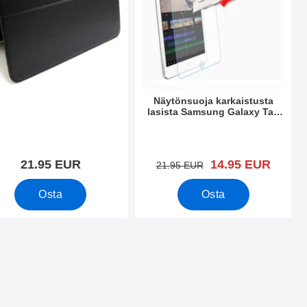
Näytönsuoja karkaistusta
lasista Samsung Galaxy Tab
S2 (9.7)
.nro 15074
Tuote.nro 15073
uusi hinta
21.95 EUR
14.95 EUR
vanha hinta
21.95 EUR
Osta
Osta
 9.7 (T810 / T815) suosikiksi