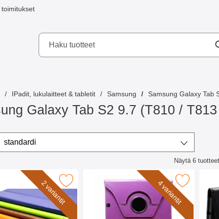
toimitukset
a mobilskydd AB
IPadit, lukulaitteet & tabletit
Samsung
Samsung Galaxy Tab S2
ng Galaxy Tab S2 9.7 (T810 / T813 
ta/lajittele
Lajittele
standardi
Näytä
6
tuottee
lista
ojakotelo Samsung Galaxy Tab S2 (9.7) suosikiksi
Merkitse 360 Suojus Samsung Galaxy Tab 
2 variantit
4 variantit