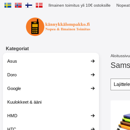
Ilmainen toimitus yli 10€ ostoksille
Nopeat 
Ostoskori laajennettu Tibro billig
Kategoriat
Aloitussivu
Asus
Samsu
Doro
S
i
Suoda
O
i
h
Google
r
i
r
t
y
Kuulokkeet & ääni
a
tuote
t
s
Merkitse su
u
u
HMD
o
o
t
d
t
a
HTC