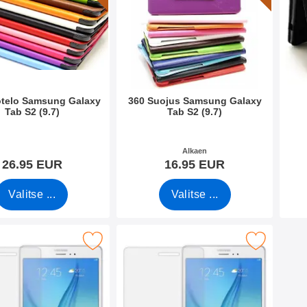
otelo Samsung Galaxy
360 Suojus Samsung Galaxy
Tab S2 (9.7)
Tab S2 (9.7)
o 15079
Tuote.nro 15043
Tuote
Alkaen
26.95 EUR
16.95 EUR
Valitse ...
Valitse ...
oja Samsung Galaxy Tab S2 9.7 (T810 / T815) suosikiksi
Merkitse 6-Pack Skärmskydd Samsung Galaxy Tab S2