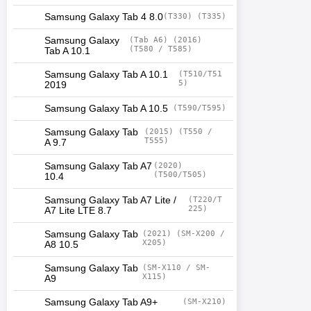
Samsung Galaxy Tab 4 8.0
(T330) (T335)
Samsung Galaxy
(Tab A6) (2016)
(T580 / T585)
Tab A 10.1
Samsung Galaxy Tab A 10.1
(T510/T51
5)
2019
Samsung Galaxy Tab A 10.5
(T590/T595)
Samsung Galaxy Tab
(2015) (T550 /
T555)
A 9.7
Samsung Galaxy Tab A7
(2020)
(T500/T505)
10.4
Samsung Galaxy Tab A7 Lite /
(T220/T
225)
A7 Lite LTE 8.7
Samsung Galaxy Tab
(2021) (SM-X200 /
X205)
A8 10.5
Samsung Galaxy Tab
(SM-X110 / SM-
X115)
A9
Samsung Galaxy Tab A9+
(SM-X210)