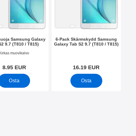
uoja Samsung Galaxy
6-Pack Skärmskydd Samsung
2 9.7 (T810 / T815)
Galaxy Tab S2 9.7 (T810 / T815)
o 15072
Tuote.nro 15532
Kirkas muovikalvo
8.95 EUR
16.19 EUR
Osta
Osta