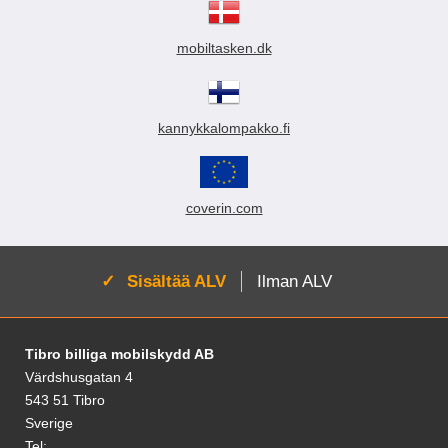
mobiltasken.dk
kannykkalompakko.fi
coverin.com
Aktivoi:
Sisältää ALV
Ilman ALV
Alatunnisteen sisältö Sekalaista tietoa ja l
Tibro billiga mobilskydd AB
Värdshusgatan 4
543 51 Tibro
Sverige
Tel: