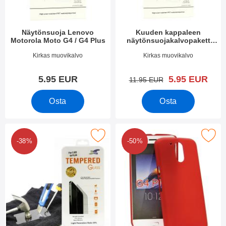
Näytönsuoja Lenovo
Kuuden kappaleen
Motorola Moto G4 / G4 Plus
näytönsuojakalvopakett
Lenovo Motorola Moto G4 /
Tuote.nro 18943
Tuote.nro 18944
Kirkas muovikalvo
Kirkas muovikalvo
G4 Plus
uusi hinta
5.95 EUR
5.95 EUR
vanha hinta
11.95 EUR
Osta
Osta
e näytönsuoja karkaistusta lasista Motorola Moto G4 suosikiksi
Merkitse hardcase Kotelo Lenovo Motorol
-38%
-50%