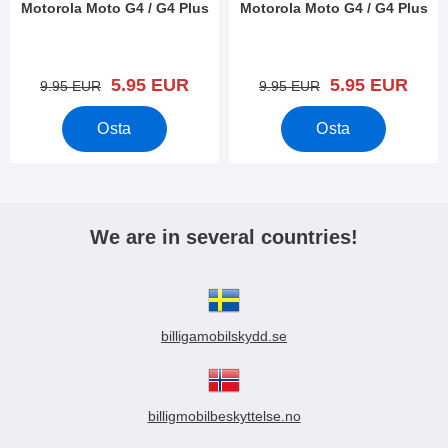
Motorola Moto G4 / G4 Plus
Motorola Moto G4 / G4 Plus
Tuote.nro 20321
Tuote.nro 20461
uusi hinta
uusi hinta
5.95 EUR
5.95 EUR
vanha hinta
vanha hinta
9.95 EUR
9.95 EUR
Osta
Osta
We are in several countries!
billigamobilskydd.se
billigmobilbeskyttelse.no