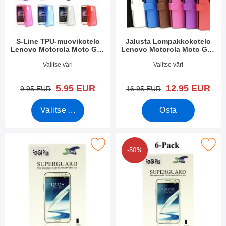
i
e
i
t
n
S-Line TPU-muovikotelo
Jalusta Lompakkokotelo
Lenovo Motorola Moto G4 /
Lenovo Motorola Moto G4 /
G4 Plus
G4 Plus
Tuote.nro 18940
Tuote.nro 18942
Valitse väri
Valitse väri
uusi hinta
uusi hinta
5.95 EUR
12.95 EUR
vanha hinta
vanha hinta
9.95 EUR
16.95 EUR
Valitse ...
Osta
se näytönsuoja Lenovo Motorola Moto G4 / G4 Plus suosikiksi
Merkitse kuuden kappaleen näytönsuojakalvopakett Le
-50%