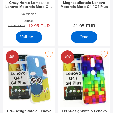
Crazy Horse Lompakko
Magneettikotelo Lenovo
Lenovo Motorola Moto G4 /
Motorola Moto G4 / G4 Plus
G4 Plus
Tuote.nro 19789
Tuote.nro 20306
Valitse väri
Alkaen
uusi hinta
12.95 EUR
21.95 EUR
vanha hinta
17.95 EUR
Valitse ...
Osta
tPU-Designkotelo Lenovo Motorola Moto G4 / G4 Plus suosikiks
Merkitse tPU-Designkotelo Lenovo Motorol
-40%
-40%
TPU-Designkotelo Lenovo
TPU-Designkotelo Lenovo