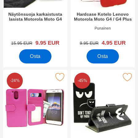
Näytönsuoja karkaistusta
Hardcase Kotelo Lenovo
lasista Motorola Moto G4
Motorola Moto G4 / G4 Plus
Tuote.nro 18945
Tuote.nro 19014
Punainen
uusi hinta
uusi hinta
9.95 EUR
4.95 EUR
vanha hinta
vanha hinta
15.95 EUR
9.95 EUR
Osta
Osta
 lompakkokotelot Lenovo Motorola Moto G4 / G4 Plus suosikiksi
Merkitse kuviolompakko Lenovo Motorola
-24%
-45%