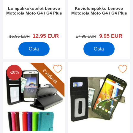
Lompakkokotelot Lenovo
Kuviolompakko Lenovo
Motorola Moto G4 / G4 Plus
Motorola Moto G4 / G4 Plus
Tuote.nro 19434
Tuote.nro 19522
uusi hinta
uusi hinta
12.95 EUR
9.95 EUR
vanha hinta
vanha hinta
16.95 EUR
17.95 EUR
Osta
Osta
azy Horse Lompakko Lenovo Motorola Moto G4 / G4 Plus suosiki
Merkitse magneettikotelo Lenovo Motorol
2 variantit
-28%