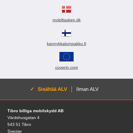
s
i
i
mobiltasken.dk
n
kannykkalompakko.fi
coverin.com
Aktivoi:
Sisältää ALV
Ilman ALV
Alatunnisteen sisältö Sekalaista tietoa ja l
Tibro billiga mobilskydd AB
Värdshusgatan 4
543 51 Tibro
Sverige