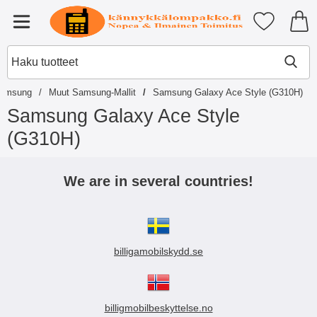
Ostoskori laajennettu Tibro billi
Suosikkini
Valikko
amsung
Muut Samsung-Mallit
Samsung Galaxy Ace Style (G310H)
Samsung Galaxy Ace Style
(G310H)
S
i
We are in several countries!
i
r
r
y
t
billigamobilskydd.se
u
o
t
t
e
billigmobilbeskyttelse.no
i