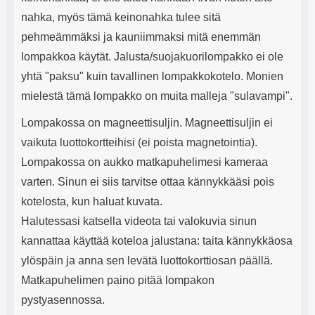
nahka, myös tämä keinonahka tulee sitä
pehmeämmäksi ja kauniimmaksi mitä enemmän
lompakkoa käytät. Jalusta/suojakuorilompakko ei ole
yhtä "paksu" kuin tavallinen lompakkokotelo. Monien
mielestä tämä lompakko on muita malleja "sulavampi".
Lompakossa on magneettisuljin. Magneettisuljin ei
vaikuta luottokortteihisi (ei poista magnetointia).
Lompakossa on aukko matkapuhelimesi kameraa
varten. Sinun ei siis tarvitse ottaa kännykkääsi pois
kotelosta, kun haluat kuvata.
Halutessasi katsella videota tai valokuvia sinun
kannattaa käyttää koteloa jalustana: taita kännykkäosa
ylöspäin ja anna sen levätä luottokorttiosan päällä.
Matkapuhelimen paino pitää lompakon
pystyasennossa.