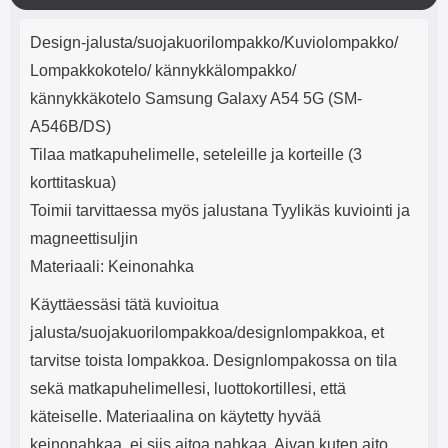
mha Kuunteluaika: noin 4 tuntia
Input: AC100-240V 50/60Hz 0.8A
l
Tuotekuvaus
Max Output: USB: DC5V/3.0A
j
Design-jalusta/suojakuorilompakko/Kuviolompakko/
(15W) 9V/2.0A (18W) 12V/1.5
e
(18W) Type-C: 5V/3A (PD15W)
Lompakkokotelo/ kännykkälompakko/
9V/2.22A (PD20W)
kännykkäkotelo Samsung Galaxy A54 5G (SM-
12V/1.67A(PD20W) Total Effekt:
5V/3A Max Maximum output:
A546B/DS)
20.W Max Johdon pituus: 1 metri
Tilaa matkapuhelimelle, seteleille ja korteille (3
Väri: Valkoinen
korttitaskua)
Toimii tarvittaessa myös jalustana Tyylikäs kuviointi ja
magneettisuljin
Materiaali: Keinonahka
Käyttäessäsi tätä kuvioitua
jalusta/suojakuorilompakkoa/designlompakkoa, et
tarvitse toista lompakkoa. Designlompakossa on tila
sekä matkapuhelimellesi, luottokortillesi, että
käteiselle. Materiaalina on käytetty hyvää
keinonahkaa, ei siis aitoa nahkaa. Aivan kuten aito