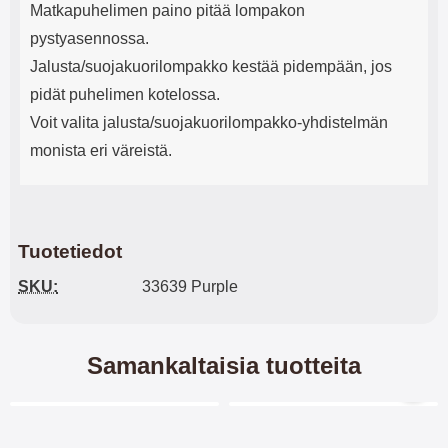
Matkapuhelimen paino pitää lompakon
pystyasennossa.
Jalusta/suojakuorilompakko kestää pidempään, jos
pidät puhelimen kotelossa.
Voit valita jalusta/suojakuorilompakko-yhdistelmän
monista eri väreistä.
Tuotetiedot
SKU:
33639 Purple
Samankaltaisia tuotteita
Merkitse blow productListContainer
Merkitse blow productL