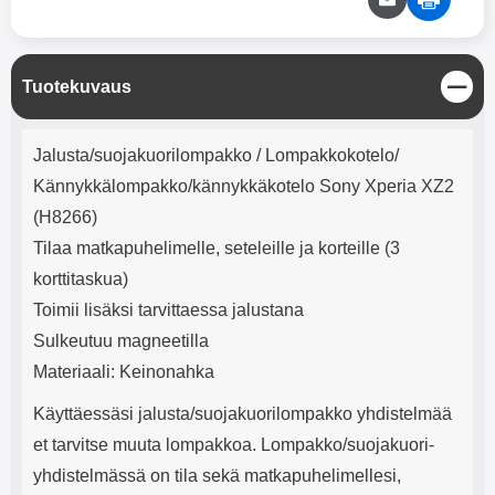
mha Kuunteluaika: noin 4 tuntia
Input: AC100-240V 50/60Hz 0.8A
Max Output: USB: DC5V/3.0A
(15W) 9V/2.0A (18W) 12V/1.5
(18W) Type-C: 5V/3A (PD15W)
S
Tuotekuvaus
9V/2.22A (PD20W)
u
12V/1.67A(PD20W) Total Effekt:
l
5V/3A Max Maximum output:
Tuotekuvaus
j
Jalusta/suojakuorilompakko / Lompakkokotelo/
20.W Max Johdon pituus: 1 metri
e
Väri: Valkoinen
Kännykkälompakko/kännykkäkotelo Sony Xperia XZ2
(H8266)
Tilaa matkapuhelimelle, seteleille ja korteille (3
korttitaskua)
Toimii lisäksi tarvittaessa jalustana
Sulkeutuu magneetilla
Materiaali: Keinonahka
Käyttäessäsi jalusta/suojakuorilompakko yhdistelmää
et tarvitse muuta lompakkoa. Lompakko/suojakuori-
yhdistelmässä on tila sekä matkapuhelimellesi,