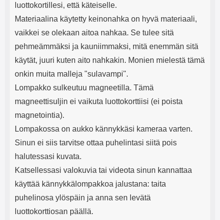
luottokortillesi, että käteiselle.
Materiaalina käytetty keinonahka on hyvä materiaali,
vaikkei se olekaan aitoa nahkaa. Se tulee sitä
pehmeämmäksi ja kauniimmaksi, mitä enemmän sitä
käytät, juuri kuten aito nahkakin. Monien mielestä tämä
onkin muita malleja "sulavampi".
Lompakko sulkeutuu magneetilla. Tämä
magneettisuljin ei vaikuta luottokorttiisi (ei poista
magnetointia).
Lompakossa on aukko kännykkäsi kameraa varten.
Sinun ei siis tarvitse ottaa puhelintasi siitä pois
halutessasi kuvata.
Katsellessasi valokuvia tai videota sinun kannattaa
käyttää kännykkälompakkoa jalustana: taita
puhelinosa ylöspäin ja anna sen levätä
luottokorttiosan päällä.