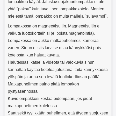
lompakkoa käytät. Jalusta/suojakuorilompakko ei ole
yhtä "paksu" kuin tavallinen lompakkokotelo. Monien
mielestä tämä lompakko on muita malleja "sulavampi".
Lompakossa on magneettisuljin. Magneettisuljin ei
vaikuta luottokortteihisi (ei poista magnetointia).
Lompakossa on aukko matkapuhelimesi kameraa
varten. Sinun ei siis tarvitse ottaa kännykkääsi pois
kotelosta, kun haluat kuvata.
Halutessasi katsella videota tai valokuvia sinun
kannattaa käyttää koteloa jalustana: taita kännykkäosa
ylöspäin ja anna sen levätä luottokorttiosan päällä.
Matkapuhelimen paino pitää lompakon
pystyasennossa.
Kuviolompakkosi kestää pidempään, jos pidät
matkapuhelimen kotelossa.
Saat sekä tyylikkään puhelimen, että täyden suojuksen