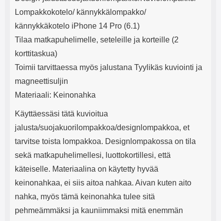
e
mha Kuunteluaika: noin 4 tuntia
Input: AC100-240V 50/60Hz 0.8A
Lompakkokotelo/ kännykkälompakko/
Max Output: USB: DC5V/3.0A
(15W) 9V/2.0A (18W) 12V/1.5
kännykkäkotelo iPhone 14 Pro (6.1)
(18W) Type-C: 5V/3A (PD15W)
Tilaa matkapuhelimelle, seteleille ja korteille (2
9V/2.22A (PD20W)
12V/1.67A(PD20W) Total Effekt:
korttitaskua)
5V/3A Max Maximum output:
Toimii tarvittaessa myös jalustana Tyylikäs kuviointi ja
20.W Max Johdon pituus: 1 metri
Väri: Valkoinen
magneettisuljin
Materiaali: Keinonahka
Käyttäessäsi tätä kuvioitua
jalusta/suojakuorilompakkoa/designlompakkoa, et
tarvitse toista lompakkoa. Designlompakossa on tila
sekä matkapuhelimellesi, luottokortillesi, että
käteiselle. Materiaalina on käytetty hyvää
keinonahkaa, ei siis aitoa nahkaa. Aivan kuten aito
nahka, myös tämä keinonahka tulee sitä
pehmeämmäksi ja kauniimmaksi mitä enemmän