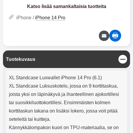
mha Kuunteluaika: noin 4 tuntia
Input: AC100-240V 50/60Hz 0.8A
Katso lisää samankaltaisia tuotteita
Max Output: USB: DC5V/3.0A
(15W) 9V/2.0A (18W) 12V/1.5
iPhone /
iPhone 14 Pro
(18W) Type-C: 5V/3A (PD15W)
9V/2.22A (PD20W)
12V/1.67A(PD20W) Total Effekt:
5V/3A Max Maximum output:
20.W Max Johdon pituus: 1 metri
Väri: Valkoinen
S
Tuotekuvaus
u
l
Tuotekuvaus
j
XL Standcase Luxwallet iPhone 14 Pro (6.1)
e
XL Standcase Luksuskotelo, jossa on 9 korttitaskua,
joista yksi on läpinäkyvä ja ihanteellinen ajokortillesi
tai suosikkiluottokortillesi. Ensimmäisten kolmen
korttitaskun takana on lisäksi lokero, jossa voit pitää
seteleitä tai kuitteja.
Kännykkälompakon kuori on TPU-materiaalia, se on