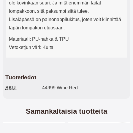
ole kovinkaan suuri. Ja mitä enemmän laitat
lompakkoon, sitä paksumpi siitä tulee.
Lisäläpässä on painonappilukitus, joten voit kiinnittää
läpän lompakon etuosaan.
Materiaali: PU-nahka & TPU
Vetoketjun väri: Kulta
Tuotetiedot
SKU:
44999 Wine Red
Samankaltaisia tuotteita
Merkitse blow productListContainer
Merkitse blow productL
-32%
-32%