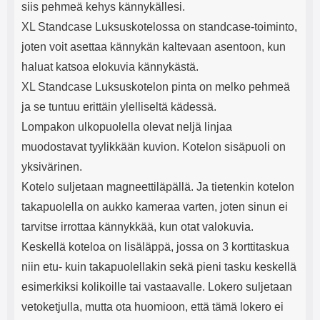
siis pehmeä kehys kännykällesi.
XL Standcase Luksuskotelossa on standcase-toiminto,
joten voit asettaa kännykän kaltevaan asentoon, kun
haluat katsoa elokuvia kännykästä.
XL Standcase Luksuskotelon pinta on melko pehmeä
ja se tuntuu erittäin ylelliseltä kädessä.
Lompakon ulkopuolella olevat neljä linjaa
muodostavat tyylikkään kuvion. Kotelon sisäpuoli on
yksivärinen.
Kotelo suljetaan magneettiläpällä. Ja tietenkin kotelon
takapuolella on aukko kameraa varten, joten sinun ei
tarvitse irrottaa kännykkää, kun otat valokuvia.
Keskellä koteloa on lisäläppä, jossa on 3 korttitaskua
niin etu- kuin takapuolellakin sekä pieni tasku keskellä
esimerkiksi kolikoille tai vastaavalle. Lokero suljetaan
vetoketjulla, mutta ota huomioon, että tämä lokero ei