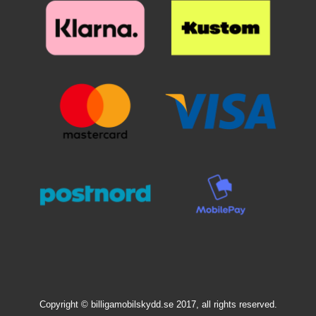
lompakkoa. Lompakkokotelon
lompakkoa. Lompakkokotelon
poikkeuksellisesti olla varastossa
matkapuhelimen kotelossa. Saat
ulkopuoli on koristeltu kauniilla
ulkopuoli on koristeltu kauniilla
vain yhdessä värissä.
sekä tyylikkään puhelimen, että
kuviolla sisäpuolen ollessa
kuviolla sisäpuolen ollessa
täyden suojuksen kännykällesi,
yksivärinen (harmaa).
yksivärinen (harmaa).
kun käytät
kuviolompakkoa/design-
lompakkoa. Lompakkokotelon
ulkopuoli on koristeltu kauniilla
kuviolla sisäpuolen ollessa
yksivärinen.
Copyright © billigamobilskydd.se 2017, all rights reserved.