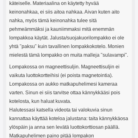
käteiselle. Materiaalina on käytetty hyvää
keinonahkaa, ei siis aitoa nahkaa. Aivan kuten aito
nahka, myös tämä keinonahka tulee sitä
pehmeämmäksi ja kauniimmaksi mitä enemmän
lompakkoa käytät. Jalusta/suojakuorilompakko ei ole
yhtä "paksu" kuin tavallinen lompakkokotelo. Monien
mielestä tämä lompakko on muita malleja "sulavampi".
Lompakossa on magneettisuljin. Magneettisuljin ei
vaikuta luottokortteihisi (ei poista magnetointia).
Lompakossa on aukko matkapuhelimesi kameraa
varten. Sinun ei siis tarvitse ottaa kännykkääsi pois
kotelosta, kun haluat kuvata.
Halutessasi katsella videota tai valokuvia sinun
kannattaa käyttää koteloa jalustana: taita kännykkäosa
ylöspäin ja anna sen levätä luottokorttiosan päällä.
Matkapuhelimen paino pitää lompakon