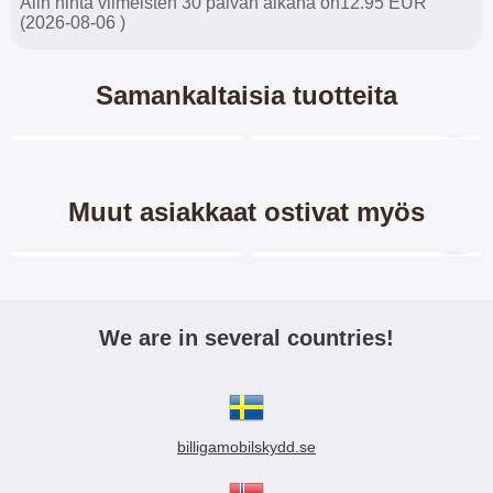
Alin hinta viimeisten 30 päivän aikana on12.95 EUR
(2026-08-06 )
Samankaltaisia tuotteita
Merkitse blow productListContainer
Merkitse blow productL
-45%
-28%
Muut asiakkaat ostivat myös
Merkitse blow productListContainer
Merkitse blow productL
9 variantit
-28%
We are in several countries!
Kuviolompakko iPhone 14
Kuviolompakko iPhone 14
Pro (6.1)
Pro (6.1)
billigamobilskydd.se
Design-
Design-
jalusta/suojakuorilompakko/Kuvio
jalusta/suojakuorilompakko/Kuvio