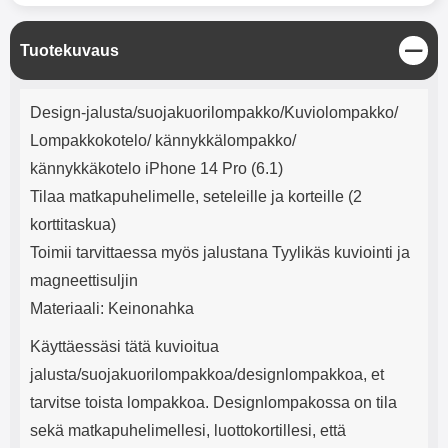
mha Kuunteluaika: noin 4 tuntia
Input: AC100-240V 50/60Hz 0.8A
Max Output: USB: DC5V/3.0A
(15W) 9V/2.0A (18W) 12V/1.5
S
Tuotekuvaus
(18W) Type-C: 5V/3A (PD15W)
u
9V/2.22A (PD20W)
l
Tuotekuvaus
j
12V/1.67A(PD20W) Total Effekt:
Design-jalusta/suojakuorilompakko/Kuviolompakko/
e
5V/3A Max Maximum output:
Lompakkokotelo/ kännykkälompakko/
20.W Max Johdon pituus: 1 metri
Väri: Valkoinen
kännykkäkotelo iPhone 14 Pro (6.1)
Tilaa matkapuhelimelle, seteleille ja korteille (2
korttitaskua)
Toimii tarvittaessa myös jalustana Tyylikäs kuviointi ja
magneettisuljin
Materiaali: Keinonahka
Käyttäessäsi tätä kuvioitua
jalusta/suojakuorilompakkoa/designlompakkoa, et
tarvitse toista lompakkoa. Designlompakossa on tila
sekä matkapuhelimellesi, luottokortillesi, että