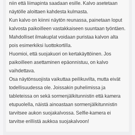
niin että liimapinta saadaan esille. Kalvo asetetaan
näytölle aloittaen kahdesta kulmasta.
Kun kalvo on kiinni näytön reunassa, painetaan loput
kalvosta paikoilleen vastakkaiseen suuntaan työntäen.
Mahdolliset ilmakuplat voidaan puristaa kalvon alta
pois esimerkiksi luottokortilla.
Huomioi, että suojakuori on kertakäyttöinen. Jos
paikoilleen asettaminen epäonnistuu, on kalvo
vaihdettava.
Osa näytönsuojista vaikuttaa peilikuvilta, mutta eivät
todellisuudessa ole. Joissakin puhelimissa ja
tableteissa on sekä sormenjälkitunnistin että kamera
etupuolella, näistä ainoastaan sormenjälkitunnistin
tarvitsee aukon suojakalvossa. Selfie-kamera ei
tarvitse erillistä aukkoa suojakalvoon!