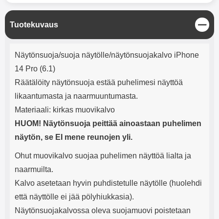
mha Kuunteluaika: noin 4 tuntia
Input: AC100-240V 50/60Hz 0.8A
Max Output: USB: DC5V/3.0A
(15W) 9V/2.0A (18W) 12V/1.5
S
Tuotekuvaus
(18W) Type-C: 5V/3A (PD15W)
u
9V/2.22A (PD20W)
l
Tuotekuvaus
j
12V/1.67A(PD20W) Total Effekt:
Näytönsuoja/suoja näytölle/näytönsuojakalvo iPhone
e
5V/3A Max Maximum output:
14 Pro (6.1)
20.W Max Johdon pituus: 1 metri
Väri: Valkoinen
Räätälöity näytönsuoja estää puhelimesi näyttöä
likaantumasta ja naarmuuntumasta.
Materiaali: kirkas muovikalvo
HUOM! Näytönsuoja peittää ainoastaan puhelimen
näytön, se EI mene reunojen yli.
Ohut muovikalvo suojaa puhelimen näyttöä lialta ja
naarmuilta.
Kalvo asetetaan hyvin puhdistetulle näytölle (huolehdi
että näyttölle ei jää pölyhiukkasia).
Näytönsuojakalvossa oleva suojamuovi poistetaan