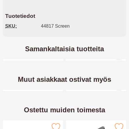
Tuotetiedot
SKU:
44817 Screen
Samankaltaisia tuotteita
Merkitse blow productListContainer
Merkitse blow productL
6 variantit
5 variantit
-32%
Muut asiakkaat ostivat myös
Merkitse blow productListContainer
Merkitse blow productL
7 variantit
Ostettu muiden toimesta
erkitse ultra Thin TPU Kotelo iPhone 14 (6.1) suosikiksi
Merkitse skimblocker XL Wallet iPho