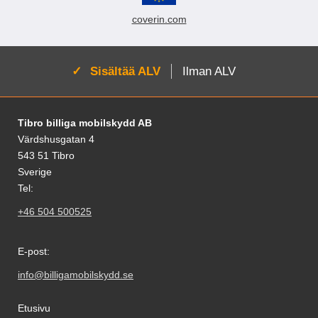
ainoastaan sormenjälkitunnistin
tarvitsee aukon suojakalvossa.
coverin.com
Selfie-kamera ei tarvitse erillistä
aukkoa suojakalvoon!
Aktivoi:
Sisältää ALV
Ilman ALV
Alatunnisteen sisältö Sekalaista tietoa ja l
Tibro billiga mobilskydd AB
Värdshusgatan 4
543 51 Tibro
Sverige
Tel:
+46 504 500525
E-post:
info@billigamobilskydd.se
Etusivu