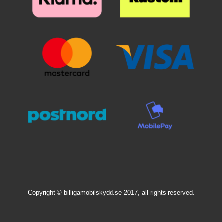
avulla korttisi tulee suojata
tahattomilta tapahtumilta*
Huomaa, että uusissa
Skimblocker-
mobiililompakoissamme on nyt
Standcase-ominaisuus; se
tarkoittaa, että voit nyt asettaa
matkapuhelimesi vinoon
kulmaan, kun haluat katsoa
elokuvia matkapuhelimella.
Kotelon takana, jossa puhelin
sijaitsee, näet, että vain puolet
kuoresta on kiinnitetty puhelimen
koteloon. Tämä ei ole
valmistusvirhe, tämä on itse
standcase-ominaisuus.
Puhelimesi on edelleen yhtä
hyvin suojattu kuin se on aina
ollut Skimblocker-
puhelinkoteloissamme, mutta nyt
Copyright © billigamobilskydd.se 2017, all rights reserved.
voit käyttää myös näissä
malleissa himottua standcase-
ominaisuutta. Itse