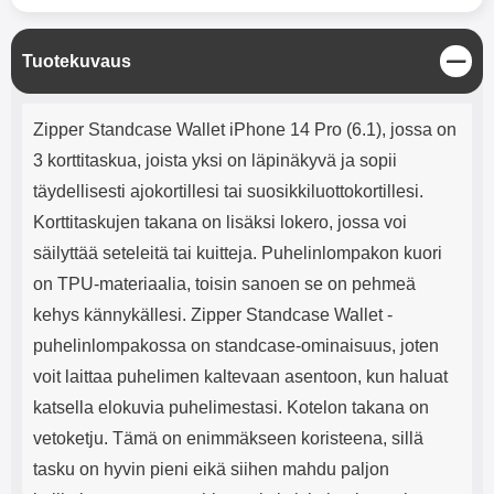
mha Kuunteluaika: noin 4 tuntia
Input: AC100-240V 50/60Hz 0.8A
Max Output: USB: DC5V/3.0A
(15W) 9V/2.0A (18W) 12V/1.5
S
Tuotekuvaus
(18W) Type-C: 5V/3A (PD15W)
u
9V/2.22A (PD20W)
l
Tuotekuvaus
12V/1.67A(PD20W) Total Effekt:
j
Zipper Standcase Wallet iPhone 14 Pro (6.1), jossa on
5V/3A Max Maximum output:
e
20.W Max Johdon pituus: 1 metri
3 korttitaskua, joista yksi on läpinäkyvä ja sopii
Väri: Valkoinen
täydellisesti ajokortillesi tai suosikkiluottokortillesi.
Korttitaskujen takana on lisäksi lokero, jossa voi
säilyttää seteleitä tai kuitteja. Puhelinlompakon kuori
on TPU-materiaalia, toisin sanoen se on pehmeä
kehys kännykällesi. Zipper Standcase Wallet -
puhelinlompakossa on standcase-ominaisuus, joten
voit laittaa puhelimen kaltevaan asentoon, kun haluat
katsella elokuvia puhelimestasi. Kotelon takana on
vetoketju. Tämä on enimmäkseen koristeena, sillä
tasku on hyvin pieni eikä siihen mahdu paljon