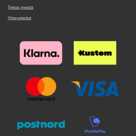
tarvitsee aukon suojakalvossa.
lasista tehdyllä näyttöruudun
Tietoa meistä
Selfie-kamera ei tarvitse erillistä
suojalla.
aukkoa suojakalvoon!
Yhteystiedot