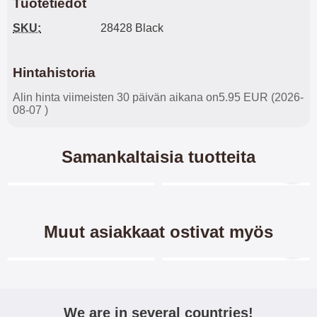
Tuotetiedot
SKU:
28428 Black
Hintahistoria
Alin hinta viimeisten 30 päivän aikana on5.95 EUR (2026-
08-07 )
Samankaltaisia tuotteita
Merkitse blow productListContainer
Merkitse blow productL
3 variantit
5 variantit
-40%
Muut asiakkaat ostivat myös
Merkitse blow productListContainer
Merkitse blow productL
-40%
We are in several countries!