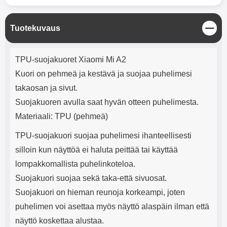
mha Kuunteluaika: noin 4 tuntia
Input: AC100-240V 50/60Hz 0.8A
Max Output: USB: DC5V/3.0A
(15W) 9V/2.0A (18W) 12V/1.5
S
Tuotekuvaus
(18W) Type-C: 5V/3A (PD15W)
u
9V/2.22A (PD20W)
l
Tuotekuvaus
12V/1.67A(PD20W) Total Effekt:
j
TPU-suojakuoret Xiaomi Mi A2
5V/3A Max Maximum output:
e
20.W Max Johdon pituus: 1 metri
Kuori on pehmeä ja kestävä ja suojaa puhelimesi
Väri: Valkoinen
takaosan ja sivut.
Suojakuoren avulla saat hyvän otteen puhelimesta.
Materiaali: TPU (pehmeä)
TPU-suojakuori suojaa puhelimesi ihanteellisesti
silloin kun näyttöä ei haluta peittää tai käyttää
lompakkomallista puhelinkoteloa.
Suojakuori suojaa sekä taka-että sivuosat.
Suojakuori on hieman reunoja korkeampi, joten
puhelimen voi asettaa myös näyttö alaspäin ilman että
näyttö koskettaa alustaa.