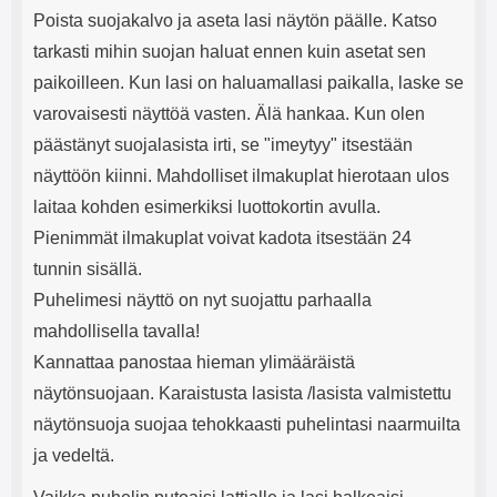
Poista suojakalvo ja aseta lasi näytön päälle. Katso
tarkasti mihin suojan haluat ennen kuin asetat sen
paikoilleen. Kun lasi on haluamallasi paikalla, laske se
varovaisesti näyttöä vasten. Älä hankaa. Kun olen
päästänyt suojalasista irti, se "imeytyy" itsestään
näyttöön kiinni. Mahdolliset ilmakuplat hierotaan ulos
laitaa kohden esimerkiksi luottokortin avulla.
Pienimmät ilmakuplat voivat kadota itsestään 24
tunnin sisällä.
Puhelimesi näyttö on nyt suojattu parhaalla
mahdollisella tavalla!
Kannattaa panostaa hieman ylimääräistä
näytönsuojaan. Karaistusta lasista /lasista valmistettu
näytönsuoja suojaa tehokkaasti puhelintasi naarmuilta
ja vedeltä.