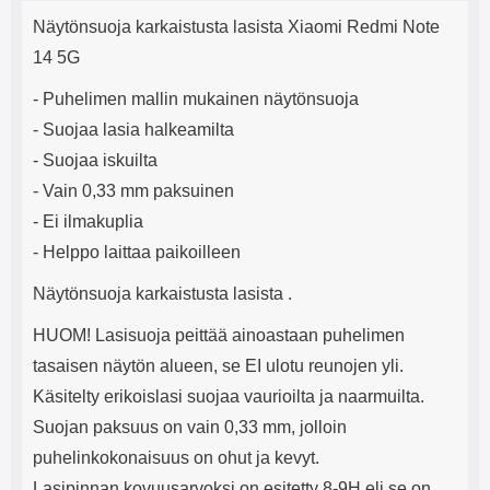
Tuotekuvaus
mha Kuunteluaika: noin 4 tuntia
Input: AC100-240V 50/60Hz 0.8A
j
Näytönsuoja karkaistusta lasista Xiaomi Redmi Note
Max Output: USB: DC5V/3.0A
e
(15W) 9V/2.0A (18W) 12V/1.5
14 5G
(18W) Type-C: 5V/3A (PD15W)
9V/2.22A (PD20W)
- Puhelimen mallin mukainen näytönsuoja
12V/1.67A(PD20W) Total Effekt:
- Suojaa lasia halkeamilta
5V/3A Max Maximum output:
20.W Max Johdon pituus: 1 metri
- Suojaa iskuilta
Väri: Valkoinen
- Vain 0,33 mm paksuinen
- Ei ilmakuplia
- Helppo laittaa paikoilleen
Näytönsuoja karkaistusta lasista .
HUOM! Lasisuoja peittää ainoastaan puhelimen
tasaisen näytön alueen, se EI ulotu reunojen yli.
Käsitelty erikoislasi suojaa vaurioilta ja naarmuilta.
Suojan paksuus on vain 0,33 mm, jolloin
puhelinkokonaisuus on ohut ja kevyt.
Lasipinnan kovuusarvoksi on esitetty 8-9H eli se on