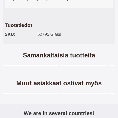
Tuotetiedot
SKU:
52795 Glass
Samankaltaisia tuotteita
Merkitse blow productListContainer
Merkitse blow productL
7 variantit
Muut asiakkaat ostivat myös
Merkitse blow productListContainer
Merkitse blow productL
We are in several countries!