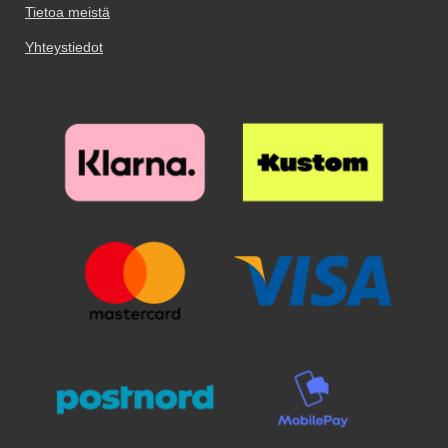
Magneetit eivät aiheuta
ympärille. Kuori asetetaan
Tietoa meistä
pimennysrakenne.
minkäänlaista haittaa
puolestaan helposti lompakkoon
Kaksisuuntainen suodatin suojaa
luottokorteillesi: ne eivät
vahvojen magneettien avulla.
Yhteystiedot
näyttöä kaikilta puolilta tietojen
demagnetisoidu! Sekä kuori että
Magneetit eivät aiheuta
lukemiselta näytöltä 28° kulmasta
lompakko ovat vankkaa ja
minkäänlaista haittaa
Lasin vahvistettu rakenne
kestävää laatua. Molemmissa on
luottokorteillesi: ne eivät
vähentää naarmuja ja
aukko kameralle, joten sinun ei
demagnetisoidu! Sekä kuori että
vahingollisia iskuja. Karkaistussa
tarvitse poistaa puhelinta
lompakko ovat vankkaa ja
Privacy-lasissa on myös helposti
lompakosta esimerkiksi kuvien
kestävää laatua. Molemmissa on
puhdistettava pinnoite. Hyvästä
ottamista varten. Toisaalta, jos et
aukko kameralle, joten sinun ei
näytönsuojasta kannattaa
halua ottaa kuvia koko lompakkoa
tarvitse poistaa puhelinta
maksaa hieman ylimääräistä.
kädessäsi, voit helposti poistaa
lompakosta esimerkiksi kuvien
Tämä karkaistu lasi näytönsuoja
kuoreen kiinnitetyn puhelimen.
ottamista varten. Toisaalta, jos et
suojaa tehokkaasti näyttöäsi
Puhelin on siten edelleen
halua ottaa kuvia koko lompakkoa
naarmuilta ja vedeltä. Vaikka
suojassa tukevan kuoren sisällä.
kädessäsi, voit helposti poistaa
pudotatkin laitteesi ja lasin
Turvallisuutta ei voi ottaa liian
kuoreen kiinnitetyn puhelimen.
halkeilee - no, voit varmaan olla
vakavasti! Lompakossa on 3
Puhelin on siten edelleen
iloinen, että näytönsuoja ainakin
korttitaskua, 1 tasku käteiselle
suojassa tukevan kuoren sisällä.
pelasti näytön! Toisin kuin
sekä magneettinen
Turvallisuutta ei voi ottaa liian
muoviset näytönsuojat, tämä
sulkumekanismi, joka ei aiheuta
vakavasti! Lompakossa on 3
näytönsuoja on erittäin helppo
minkäänlaista vaaraa
korttitaskua, 1 tasku käteiselle
kiinnittää/kiinnittää näytölle. Kun
luottokorteillesi. Lompakon
sekä magneettinen
olet varmistanut, että näyttö on
materiaali on keinonahkaa, eli ei
sulkumekanismi, joka ei aiheuta
puhdas ja pölytön, loppu työ on
aitoa nahkaa. Se muuttuu
minkäänlaista vaaraa