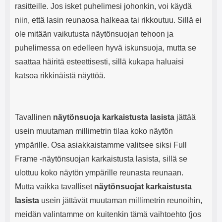
rasitteille. Jos isket puhelimesi johonkin, voi käydä
niin, että lasin reunaosa halkeaa tai rikkoutuu. Sillä ei
ole mitään vaikutusta näytönsuojan tehoon ja
puhelimessa on edelleen hyvä iskunsuoja, mutta se
saattaa häiritä esteettisesti, sillä kukapa haluaisi
katsoa rikkinäistä näyttöä.
Tavallinen
näytönsuoja karkaistusta lasista
jättää
usein muutaman millimetrin tilaa koko näytön
ympärille. Osa asiakkaistamme valitsee siksi Full
Frame -näytönsuojan karkaistusta lasista, sillä se
ulottuu koko näytön ympärille reunasta reunaan.
Mutta vaikka tavalliset
näytönsuojat karkaistusta
lasista
usein jättävät muutaman millimetrin reunoihin,
meidän valintamme on kuitenkin tämä vaihtoehto (jos