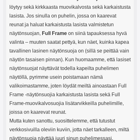
löytyy sekä kirkkaasta muovikalvosta sekä karkaistusta
lasista. Jos sinulla on puhelin, jossa on kaarevat
reunat ja haluat karkaistusta lasista valmistetun
näytönsuojan,
Full Frame
on siinä tapauksessa hyvä
valinta – muuten saatat pettyä, kun näet, kuinka kapea
tavallinen lasinen näytönsuoja on (sillä se peittää vain
näytön tasaisen pinnan). Kun huomaamme, että lasiset
näytönsuojat näyttävät todella kapeilta puhelimen
näytöllä, pyrimme usein poistamaan nämä
valikoimastamme, joten löydät meiltä ainoastaan Full
Frame -näytönsuojia karkaistusta lasista sekä Full
Frame-muovikalvosuojia lisätarvikkeilla puhelimille,
joissa on kaarevat reunat.
Mutta kuten sanottu, suosittelemme, että tutustut
verkkosivuilla oleviin kuviin, jotta näet tarkalleen, miltä
näytönsuoja näyttää juuri sinun puhelimessasi.