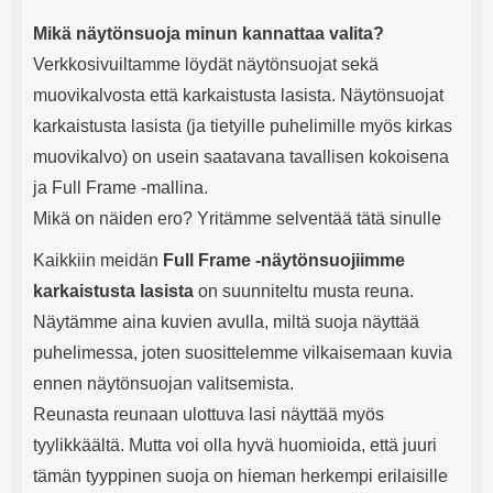
Mikä näytönsuoja minun kannattaa valita?
Verkkosivuiltamme löydät näytönsuojat sekä
muovikalvosta että karkaistusta lasista. Näytönsuojat
karkaistusta lasista (ja tietyille puhelimille myös kirkas
muovikalvo) on usein saatavana tavallisen kokoisena
ja Full Frame -mallina.
Mikä on näiden ero? Yritämme selventää tätä sinulle
Kaikkiin meidän
Full Frame -näytönsuojiimme
karkaistusta lasista
on suunniteltu musta reuna.
Näytämme aina kuvien avulla, miltä suoja näyttää
puhelimessa, joten suosittelemme vilkaisemaan kuvia
ennen näytönsuojan valitsemista.
Reunasta reunaan ulottuva lasi näyttää myös
tyylikkäältä. Mutta voi olla hyvä huomioida, että juuri
tämän tyyppinen suoja on hieman herkempi erilaisille