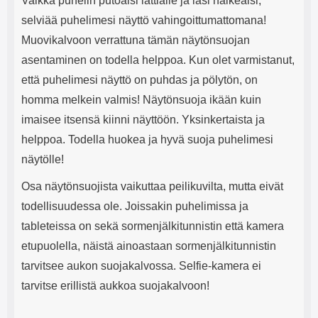
Vaikka puhelin putoaisi lattialle ja lasi halkeaisi,
selviää puhelimesi näyttö vahingoittumattomana!
Muovikalvoon verrattuna tämän näytönsuojan
asentaminen on todella helppoa. Kun olet varmistanut,
että puhelimesi näyttö on puhdas ja pölytön, on
homma melkein valmis! Näytönsuoja ikään kuin
imaisee itsensä kiinni näyttöön. Yksinkertaista ja
helppoa. Todella huokea ja hyvä suoja puhelimesi
näytölle!
Osa näytönsuojista vaikuttaa peilikuvilta, mutta eivät
todellisuudessa ole. Joissakin puhelimissa ja
tableteissa on sekä sormenjälkitunnistin että kamera
etupuolella, näistä ainoastaan sormenjälkitunnistin
tarvitsee aukon suojakalvossa. Selfie-kamera ei
tarvitse erillistä aukkoa suojakalvoon!