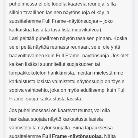
puhelimessa ei ole todella kaarevia reunoja, sillä
silloin tavallinen lasinen näytönsuoja ei käy ja
suosittelemme Full Frame -näytönsuojaa – joko
karkaistua lasia tai tavallista muovikalvoa).
Lasi peittää puhelimen näytön tasaisen pinnan. Koska
se ei peitä näyttöä reunasta reunaan, se ei ole yhtä
haavoittuvainen kuin Full Frame -näytönsuoja. Jos olet
kaiken lisäksi suunnitellut suojakuoren tai
lompakkokotelon hankkimista, meidän mielestämme
karkaistusta lasista valmistettu näytönsuoja on täysin
sopiva vaihtoehto, joka on myös edullisempi kuin Full
Frame -suoja karkaistusta lasista.
Jos puhelimessasi on kaarevat reunat, voi olla
hankalaa suojata näyttö karkastusta lasista
valmistetulla näytönsuojalla. Siinä tapauksessa
suosittelemme
Full Frame -näytönsuojaa
. Näitä