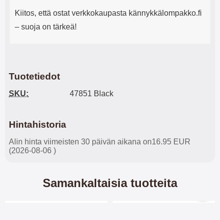
Kiitos, että ostat verkkokaupasta kännykkälompakko.fi
– suoja on tärkeä!
Tuotetiedot
SKU:
47851 Black
Hintahistoria
Alin hinta viimeisten 30 päivän aikana on16.95 EUR
(2026-08-06 )
Samankaltaisia tuotteita
Merkitse blow productListContainer
Merkitse blow productL
-28%