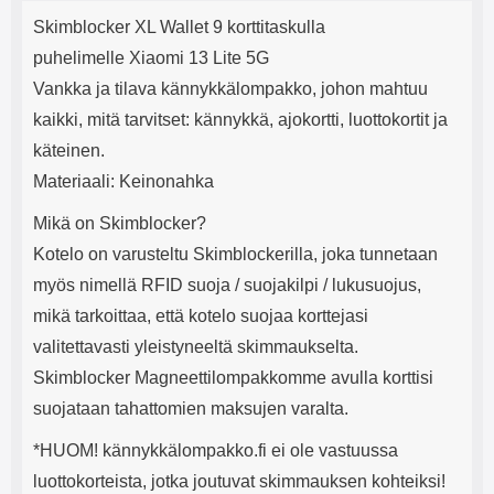
Tuotekuvaus
mha Kuunteluaika: noin 4 tuntia
Input: AC100-240V 50/60Hz 0.8A
j
Skimblocker XL Wallet 9 korttitaskulla
Max Output: USB: DC5V/3.0A
e
(15W) 9V/2.0A (18W) 12V/1.5
puhelimelle Xiaomi 13 Lite 5G
(18W) Type-C: 5V/3A (PD15W)
Vankka ja tilava kännykkälompakko, johon mahtuu
9V/2.22A (PD20W)
12V/1.67A(PD20W) Total Effekt:
kaikki, mitä tarvitset: kännykkä, ajokortti, luottokortit ja
5V/3A Max Maximum output:
käteinen.
20.W Max Johdon pituus: 1 metri
Väri: Valkoinen
Materiaali: Keinonahka
Mikä on Skimblocker?
Kotelo on varusteltu Skimblockerilla, joka tunnetaan
myös nimellä RFID suoja / suojakilpi / lukusuojus,
mikä tarkoittaa, että kotelo suojaa korttejasi
valitettavasti yleistyneeltä skimmaukselta.
Skimblocker Magneettilompakkomme avulla korttisi
suojataan tahattomien maksujen varalta.
*HUOM! kännykkälompakko.fi ei ole vastuussa
luottokorteista, jotka joutuvat skimmauksen kohteiksi!