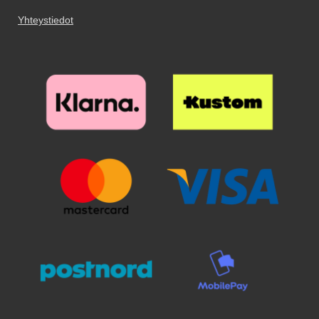
mobiililompakoissamme on nyt
varmistanut, että puhelimesi
Muovikalvoon verrattuna tämän
Standcase-toiminto; Tämä
Yhteystiedot
näyttö on puhdas ja pölytön, on
näytönsuojan asentaminen on
tarkoittaa, että voit nyt asettaa
homma melkein valmis!
todella helppoa. Kun olet
matkapuhelimesi kaltevaan
Näytönsuoja ikään kuin imaisee
varmistanut, että puhelimesi
asentoon, kun haluat katsoa
itsensä kiinni näyttöön.
näyttö on puhdas ja pölytön, on
elokuvia matkapuhelimellasi – eli
Yksinkertaista ja helppoa. Todella
homma melkein valmis!
kun matkapuhelimesi on edelleen
huokea ja hyvä suoja puhelimesi
Näytönsuoja ikään kuin imaisee
mobiililompakossa. Itse
näytölle! Osa näytönsuojista
itsensä kiinni näyttöön.
mobiililompakossa näet "taiton"
vaikuttaa peilikuvilta, mutta eivät
Yksinkertaista ja helppoa. Todella
takana. Tämä on tarkoitettu
todellisuudessa ole. Joissakin
huokea ja hyvä suoja puhelimesi
matkapuhelimen seisomiseksi
puhelimissa ja tableteissa on
näytölle!
kaltevassa asennossa. Voit
sekä sormenjälkitunnistin että
vapaasti katsoa mainoksen kuvia
kamera etupuolella, näistä
- niin näet mitä tarkoitamme.
ainoastaan sormenjälkitunnistin
Matkapuhelimesi on edelleen
tarvitsee aukon suojakalvossa.
yhtä hyvin suojattu kuin se on
Selfie-kamera ei tarvitse erillistä
aina ollut Skimblocker-
aukkoa suojakalvoon! Mikä
mobiilikoteloissamme, mutta nyt
näytönsuoja minun kannattaa
voit käyttää haluttua
valita? Verkkosivuiltamme löydät
seisontakotelotoimintoa myös
näytönsuojat sekä muovikalvosta
Skimblocker-mobiililompakoissa.
että karkaistusta lasista.
*HUOM! kännykkälompakko.fi ei
Näytönsuojat karkaistusta lasista
ole vastuussa luottokorteista,
(ja tietyille puhelimille myös kirkas
jotka joutuvat skimmauksen