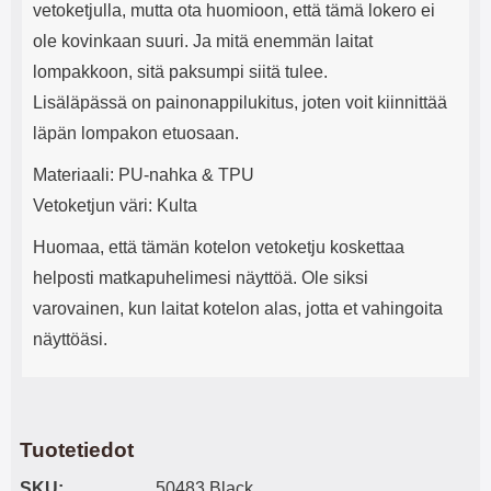
vetoketjulla, mutta ota huomioon, että tämä lokero ei
ole kovinkaan suuri. Ja mitä enemmän laitat
lompakkoon, sitä paksumpi siitä tulee.
Lisäläpässä on painonappilukitus, joten voit kiinnittää
läpän lompakon etuosaan.
Materiaali: PU-nahka & TPU
Vetoketjun väri: Kulta
Huomaa, että tämän kotelon vetoketju koskettaa
helposti matkapuhelimesi näyttöä. Ole siksi
varovainen, kun laitat kotelon alas, jotta et vahingoita
näyttöäsi.
Tuotetiedot
SKU:
50483 Black