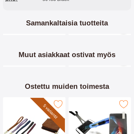
Samankaltaisia tuotteita
Merkitse blow productListContainer
Merkitse blow productL
5 variantit
Muut asiakkaat ostivat myös
Merkitse blow productListContainer
Merkitse blow productL
Ostettu muiden toimesta
rkitse rannehihna XL Standcase Luksuskotelo suosikiksi
Merkitse näytönsuoja karkaistusta lasista Sony Xpe
5 variantit
New Jalusta
Skimblocker Sony Xperia 10
Lompakkokotelo Sony
II Magneetti Puhelimen
Xperia 10 II (XQ-AU51 / XQ-
Kuoret Design
Jalusta/suojakuorilompakko /
Skimblocker Design
AU52)
Lompakkokotelo/
Magneettilompakko Sony Xperia
Kännykkälompakko/kännykkäkote
10 II (XQ-AU51) Design