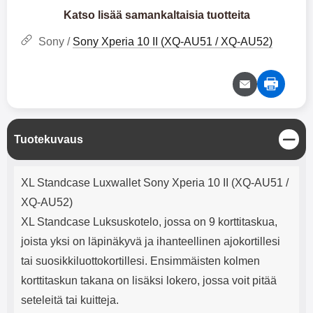
mha Kuunteluaika: noin 4 tuntia
Input: AC100-240V 50/60Hz 0.8A
Katso lisää samankaltaisia tuotteita
Max Output: USB: DC5V/3.0A
(15W) 9V/2.0A (18W) 12V/1.5
Sony /
Sony Xperia 10 II (XQ-AU51 / XQ-AU52)
(18W) Type-C: 5V/3A (PD15W)
9V/2.22A (PD20W)
12V/1.67A(PD20W) Total Effekt:
5V/3A Max Maximum output:
20.W Max Johdon pituus: 1 metri
Väri: Valkoinen
S
Tuotekuvaus
u
l
Tuotekuvaus
j
XL Standcase Luxwallet Sony Xperia 10 II (XQ-AU51 /
e
XQ-AU52)
XL Standcase Luksuskotelo, jossa on 9 korttitaskua,
joista yksi on läpinäkyvä ja ihanteellinen ajokortillesi
tai suosikkiluottokortillesi. Ensimmäisten kolmen
korttitaskun takana on lisäksi lokero, jossa voit pitää
seteleitä tai kuitteja.