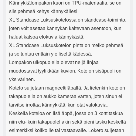
Kännykkälompakon kuori on TPU-materiaalia, se on
siis pehmeä kehys kännykällesi.
XL Standcase Luksuskotelossa on standcase-toiminto,
joten voit asettaa kännykän kaltevaan asentoon, kun
haluat katsoa elokuvia kännykästä.
XL Standcase Luksuskotelon pinta on melko pehmeä
ja se tuntuu erittäin ylelliseltä kädessä.
Lompakon ulkopuolella olevat neljä linjaa
muodostavat tyylikkään kuvion. Kotelon sisäpuoli on
yksivärinen.
Kotelo suljetaan magneettiläpällä. Ja tietenkin kotelon
takapuolella on aukko kameraa varten, joten sinun ei
tarvitse irrottaa kännykkää, kun otat valokuvia.
Keskellä koteloa on lisäläppä, jossa on 3 korttitaskua
niin etu- kuin takapuolellakin sekä pieni tasku keskellä
esimerkiksi kolikoille tai vastaavalle. Lokero suljetaan