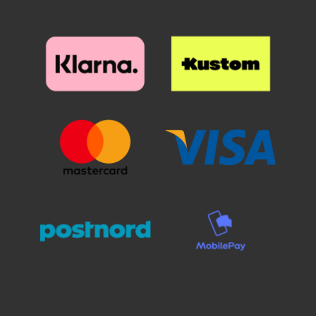
lasi varovasti näytölle – älä paina
lompakon materiaali on
tai hankaa. Paina mahdolliset
keinonahkaa, ei siis aitoa nahkaa.
ilmakuplat ulospäin muovikortilla.
Lompakko on vankka ja siihen
Pienet kuplat häviävät usein
mahtuu yhtä ja toista samalla, kun
itsestään 24 tunnin kuluessa.
se tietenkin suojaa mobilasi
Tarkista, että lasi istuu tasaisesti
optimaalisesti. Mikä on
eikä alle jää roskia tai pölyä.
Skimblocker? Kotelo on
Vinkki: Puhdistus kannattaa tehdä
varusteltu Skimblockerilla, joka
huolellisesti – yksikin
tunnetaan myös nimellä RFID
pölyhiukkanen voi näkyä lasin
suoja / suojakilpi / lukusuojus,
alla. Asennus vaatii tarkkuutta.
mikä tarkoittaa, että kotelo suojaa
Miksi valita karkaistu lasi? Toisin
korttejasi valitettavasti
kuin muovikalvot, karkaistu lasi
yleistyneeltä skimmaukselta.
kestää iskuja huomattavasti
Skimblocker
paremmin. Jos puhelin putoaa,
Magneettilompakkomme avulla
lasi ottaa iskun – ei näyttö. Pieni
korttisi suojataan tahattomien
sijoitus voi säästää suuren
maksujen varalta* Huomaa, että
korjauslaskun. Full Frame -malli
uusissa Skimblocker-
tarjoaa lisäksi huolitellumman ja
mobiililompakoissamme on nyt
yhtenäisemmän ulkonäön kuin
Standcase-toiminto; Tämä
perinteiset suojat, jotka eivät yllä
tarkoittaa, että voit nyt asettaa
reunoille asti.
matkapuhelimesi kaltevaan
asentoon, kun haluat katsoa
elokuvia matkapuhelimellasi – eli