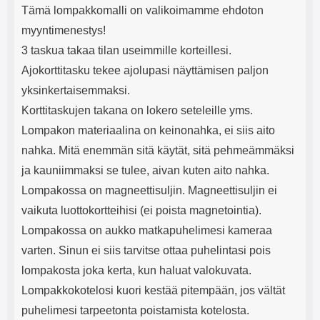
Tämä lompakkomalli on valikoimamme ehdoton
myyntimenestys!
3 taskua takaa tilan useimmille korteillesi.
Ajokorttitasku tekee ajolupasi näyttämisen paljon
yksinkertaisemmaksi.
Korttitaskujen takana on lokero seteleille yms.
Lompakon materiaalina on keinonahka, ei siis aito
nahka. Mitä enemmän sitä käytät, sitä pehmeämmäksi
ja kauniimmaksi se tulee, aivan kuten aito nahka.
Lompakossa on magneettisuljin. Magneettisuljin ei
vaikuta luottokortteihisi (ei poista magnetointia).
Lompakossa on aukko matkapuhelimesi kameraa
varten. Sinun ei siis tarvitse ottaa puhelintasi pois
lompakosta joka kerta, kun haluat valokuvata.
Lompakkokotelosi kuori kestää pitempään, jos vältät
puhelimesi tarpeetonta poistamista kotelosta.