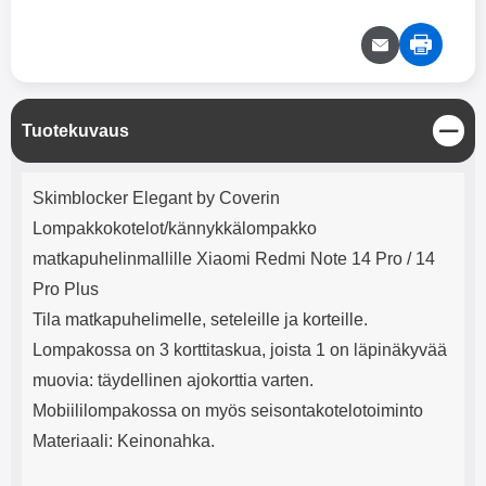
mha Kuunteluaika: noin 4 tuntia
Input: AC100-240V 50/60Hz 0.8A
Max Output: USB: DC5V/3.0A
(15W) 9V/2.0A (18W) 12V/1.5
(18W) Type-C: 5V/3A (PD15W)
9V/2.22A (PD20W)
12V/1.67A(PD20W) Total Effekt:
S
Tuotekuvaus
5V/3A Max Maximum output:
u
20.W Max Johdon pituus: 1 metri
l
Väri: Valkoinen
Tuotekuvaus
j
Skimblocker Elegant by Coverin
e
Lompakkokotelot/kännykkälompakko
matkapuhelinmallille Xiaomi Redmi Note 14 Pro / 14
Pro Plus
Tila matkapuhelimelle, seteleille ja korteille.
Lompakossa on 3 korttitaskua, joista 1 on läpinäkyvää
muovia: täydellinen ajokorttia varten.
Mobiililompakossa on myös seisontakotelotoiminto
Materiaali: Keinonahka.