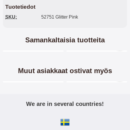
Tuotetiedot
SKU:
52751 Glitter Pink
Samankaltaisia tuotteita
Merkitse blow productListContainer
Merkitse blow productL
7 variantit
5 variantit
Muut asiakkaat ostivat myös
Merkitse blow productListContainer
Merkitse blow productL
We are in several countries!
Crazy Horse Xiaomi Redmi
XL Xiaomi Redmi Note 14
Note 14 Pro och 14 Pro+
Pro / 14 Pro+ Ylellisyyttä