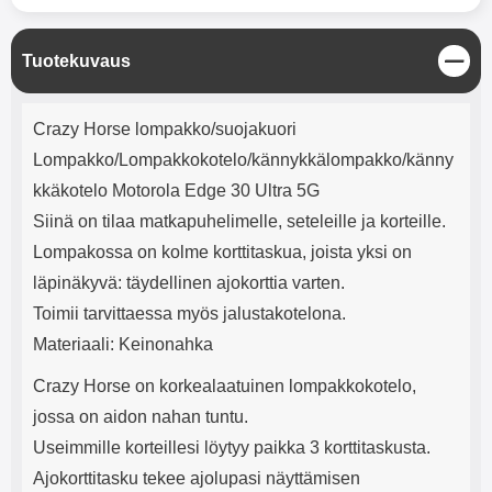
mha Kuunteluaika: noin 4 tuntia
Input: AC100-240V 50/60Hz 0.8A
Max Output: USB: DC5V/3.0A
(15W) 9V/2.0A (18W) 12V/1.5
S
Tuotekuvaus
(18W) Type-C: 5V/3A (PD15W)
u
9V/2.22A (PD20W)
l
Tuotekuvaus
12V/1.67A(PD20W) Total Effekt:
j
Crazy Horse lompakko/suojakuori
5V/3A Max Maximum output:
e
20.W Max Johdon pituus: 1 metri
Lompakko/Lompakkokotelo/kännykkälompakko/känny
Väri: Valkoinen
kkäkotelo Motorola Edge 30 Ultra 5G
Siinä on tilaa matkapuhelimelle, seteleille ja korteille.
Lompakossa on kolme korttitaskua, joista yksi on
läpinäkyvä: täydellinen ajokorttia varten.
Toimii tarvittaessa myös jalustakotelona.
Materiaali: Keinonahka
Crazy Horse on korkealaatuinen lompakkokotelo,
jossa on aidon nahan tuntu.
Useimmille korteillesi löytyy paikka 3 korttitaskusta.
Ajokorttitasku tekee ajolupasi näyttämisen