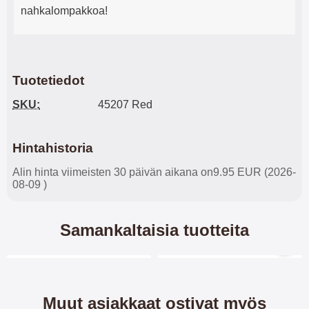
nahkalompakkoa!
Tuotetiedot
SKU:
45207 Red
Hintahistoria
Alin hinta viimeisten 30 päivän aikana on9.95 EUR (2026-
08-09 )
Samankaltaisia tuotteita
Merkitse blow productListContainer
Merkitse blow productL
6 variantit
-45%
Muut asiakkaat ostivat myös