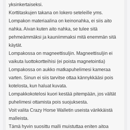
yksinkertaiseksi.
Korttitaskujen takana on lokero seteleille yms.
Lompakon materiaalina on keinonahka, ei siis aito
nahka. Aivan kuten aito nahka, se tulee sitä
pehmeämmäksi ja kauniimmaksi mitä enemmän sitä
käytät.
Lompakossa on magneettisuljin. Magneettisuljin ei
vaikuta luottokortteihisi (ei poista magnetointia)
Lompakossa on aukko matkapuhelimesi kameraa
varten. Sinun ei siis tarvitse ottaa kännykkääsi pois
kotelosta, kun haluat kuvata.
Lompakkokotelosi kuori kestää pitempään, jos vältät
puhelimesi ottamista pois suojuksesta.
Voit valita Crazy Horse Walletin useista värikkäistä
malleista.
Tämä hyvin suosittu malli muistuttaa eniten aitoa