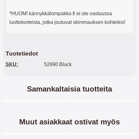
*HUOM! kännykkälompakko.fi ei ole vastuussa
luottokorteista, jotka joutuvat skimmauksen kohteiksi!
Tuotetiedot
SKU:
52690 Black
Samankaltaisia tuotteita
Merkitse blow productListContainer
Merkitse blow productL
7 variantit
Muut asiakkaat ostivat myös