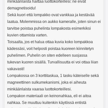
minkäänlaista haittaa luottokorteillesi: ne eivät
demagnetisoidu!
Sekä kuori että lompakko ovat vankkaa ja kestävää
laatua. Molemmissa on aukko kameralle, joten sinun ei
tarvitse poistaa puhelinta lompakosta esimerkiksi
kuvien ottamista varten.
Toisaalta, jos et halua ottaa kuvia koko lompakkoa
kädessäsi, voit helposti poistaa kuoreen kiinnitetyn
puhelimen. Puhelin on siten edelleen suojassa
tukevan kuoren sisällä. Turvallisuutta ei voi ottaa liian
vakavasti!
Lompakossa on 3 korttitaskua, 1 tasku käteiselle sekä
magneettinen sulkumekanismi, joka ei aiheuta
minkäänlaista vaaraa luottokorteillesi.
Lompakon materiaali on keinonahkaa, eli ei aitoa
nahkaa. Se muuttuu kuitenkin käytössä entistä