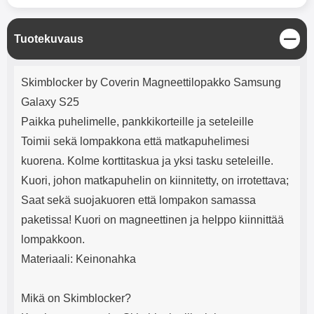
mha Kuunteluaika: noin 4 tuntia
Input: AC100-240V 50/60Hz 0.8A
Max Output: USB: DC5V/3.0A
(15W) 9V/2.0A (18W) 12V/1.5
S
Tuotekuvaus
(18W) Type-C: 5V/3A (PD15W)
u
9V/2.22A (PD20W)
l
Tuotekuvaus
12V/1.67A(PD20W) Total Effekt:
j
Skimblocker by Coverin Magneettilopakko Samsung
5V/3A Max Maximum output:
e
20.W Max Johdon pituus: 1 metri
Galaxy S25
Väri: Valkoinen
Paikka puhelimelle, pankkikorteille ja seteleille
Toimii sekä lompakkona että matkapuhelimesi
kuorena. Kolme korttitaskua ja yksi tasku seteleille.
Kuori, johon matkapuhelin on kiinnitetty, on irrotettava;
Saat sekä suojakuoren että lompakon samassa
paketissa! Kuori on magneettinen ja helppo kiinnittää
lompakkoon.
Materiaali: Keinonahka
Mikä on Skimblocker?