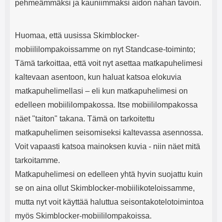
pehmeämmäksi ja kauniimmaksi aidon nahan tavoin.
Huomaa, että uusissa Skimblocker-
mobiililompakoissamme on nyt Standcase-toiminto;
Tämä tarkoittaa, että voit nyt asettaa matkapuhelimesi
kaltevaan asentoon, kun haluat katsoa elokuvia
matkapuhelimellasi – eli kun matkapuhelimesi on
edelleen mobiililompakossa. Itse mobiililompakossa
näet "taiton" takana. Tämä on tarkoitettu
matkapuhelimen seisomiseksi kaltevassa asennossa.
Voit vapaasti katsoa mainoksen kuvia - niin näet mitä
tarkoitamme.
Matkapuhelimesi on edelleen yhtä hyvin suojattu kuin
se on aina ollut Skimblocker-mobiilikoteloissamme,
mutta nyt voit käyttää haluttua seisontakotelotoimintoa
myös Skimblocker-mobiililompakoissa.