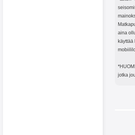
seisomi
mainoks
Matkapu
aina oll
käyttää
mobiili
*HUOM! 
jotka j