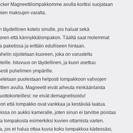
on 
cker Magneettilompakkomme avulla korttisi suojataan
va
mien maksujen varalta.
itse
täydellinen kotelo sinulle, jos haluat sekä
il
k
oren että kännykkälompakon. Täältä saat molemmat
avu
paketissa ja erittäin edulliseen hintaan.
kad
Pu
elin sijoitetaan kuoreen, joka on varusteltu
pa
ille. Istuvuus on täydellinen, ja kuori asettuu
sesti puhelimen ympärille.
Karai
setetaan puolestaan helposti lompakkoon vahvojen
nä
puh
tien avulla. Magneetit eivät aiheuta minkäänlaista
Vaikk
luottokorteillesi: ne eivät demagnetisoidu!
halk
vahi
ori että lompakko ovat vankkaa ja kestävää laatua.
v
ssa on aukko kameralle, joten sinun ei tarvitse poistaa
as
Kun 
ta lompakosta esimerkiksi kuvien ottamista varten.
nä
ta, jos et halua ottaa kuvia koko lompakkoa kädessäsi,
homm