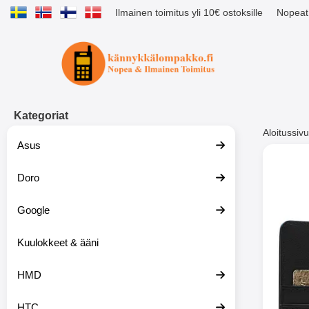
Ilmainen toimitus yli 10€ ostoksille
Nopeat 
Ostoskori laajennettu Tibro billig
Kategoriat
Aloitussivu
Asus
Muutk
Doro
Google
-51%
Kuulokkeet & ääni
HMD
HTC