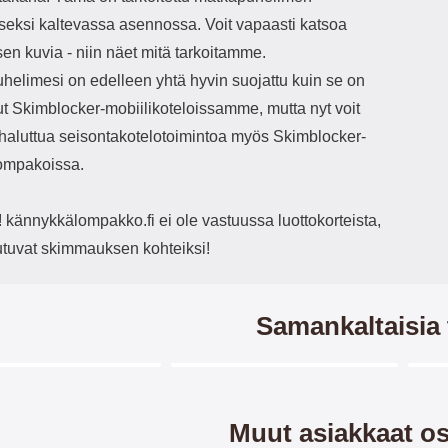
näyt
seksi kaltevassa asennossa. Voit vapaasti katsoa
en kuvia - niin näet mitä tarkoitamme.
Näyt
su
helimesi on edelleen yhtä hyvin suojattu kuin se on
suo
ut Skimblocker-mobiilikoteloissamme, mutta nyt voit
enn
R
 haluttua seisontakotelotoimintoa myös Skimblocker-
näyt
lompakoissa.
olla
tyyp
kännykkälompakko.fi ei ole vastuussa luottokorteista,
puhe
e
outuvat skimmauksen kohteiksi!
vai
p
Samankaltaisia 
isku
est
katsoa 
nä
Merkitse blow productListContainer
Merkitse blow productListCo
1 variantit
jät
ti
Muut asiakkaat os
asi