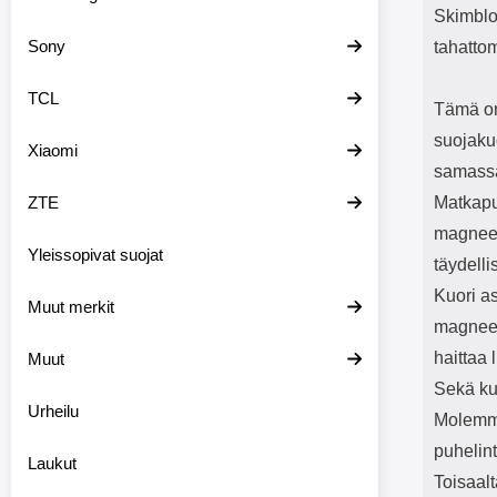
Skimblo
Sony
tahatto
TCL
Tämä on 
suojaku
Xiaomi
samassa 
ZTE
Matkapuh
magneete
Yleissopivat suojat
täydelli
Kuori a
Muut merkit
magneet
haittaa 
Muut
Sekä ku
Urheilu
Molemmi
puhelin
Laukut
Toisaal