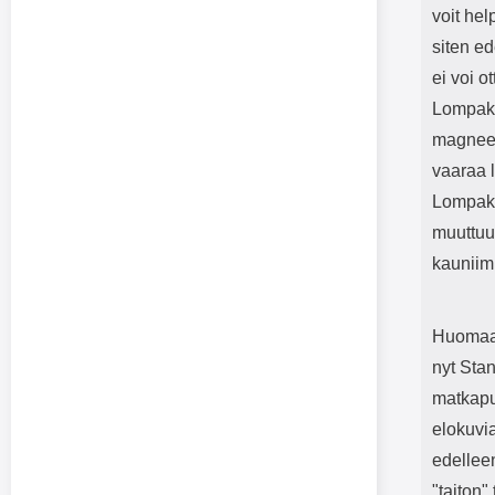
voit hel
siten ed
ei voi o
Lompako
magneet
vaaraa l
Lompako
muuttuu
kauniim
Huomaa,
nyt Stan
matkapu
elokuvi
edellee
"taiton