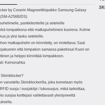
h-versio: 5.3 Akkukotelon
Lightning -johto tulee mukana. Tuote
y
SK
tti: 200 mha Kuunteluaika:
on CE-merkitty Input: AC100-240V
esine
ekuvaus
cker by Coverin Magneettilopakko Samsung Galaxy
noin 4 tuntia
50/60Hz 0.8A Max Output: USB:
avaimi
 (SM-A256B/DS)
DC5V/3.0A (15W) 9V/2.0A (18W)
my
12V/1.5 (18W) Type-C: 5V/3A
myö
uhelimelle, pankkikorteille ja seteleille
(PD15W) 9V/2.22A (PD20W)
sekä lompakkona että matkapuhelimesi kuorena. Kolme
12V/1.67A(PD20W) Total Effekt:
puh
5V/3A Max Maximum output: 20.W
p
skua ja yksi tasku seteleille.
Max Johdon pituus: 1 metri Väri:
pakkau
ohon matkapuhelin on kiinnitetty, on irrotettava; Saat
Valkoinen
puhel
näy
ojakuoren että lompakon samassa paketissa! Kuori on
en
tinen ja helppo kiinnittää lompakkoon.
pu
ali: Keinonahka
Puhd
 Skimblocker?
on varusteltu Skimblockerilla, joka tunnetaan myös
p
suojalasin
RFID suoja / suojakilpi / lukusuojus, mikä tarkoittaa,
a
elo suojaa korttejasi valitettavasti yleistyneeltä
tar
kuin
kselta.