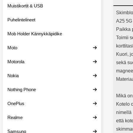
Bluetoot
Muistikortit & USB
kapasitee
Tuot
Skimblo
Puhelintelineet
A25 5G
Paikka p
Mob Holder Kännykkäpidike
Toimii 
korttita
Moto
Kuori, j
Motorola
sekä su
magneet
Nokia
Materia
Nothing Phone
Mikä on
OnePlus
Kotelo 
nimellä 
Realme
että kot
skimmau
Samsung