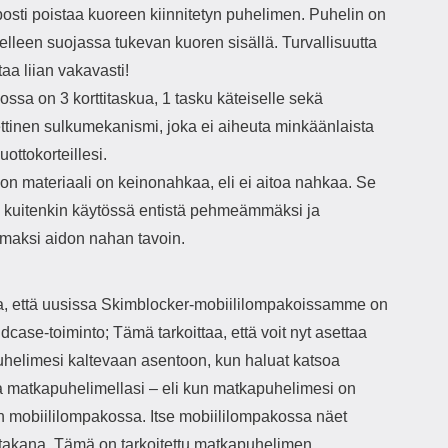
ik
posti poistaa kuoreen kiinnitetyn puhelimen. Puhelin on
näyt
elleen suojassa tukevan kuoren sisällä. Turvallisuutta
T
ttaa liian vakavasti!
näyt
ssa on 3 korttitaskua, 1 tasku käteiselle sekä
mu
Jois
tinen sulkumekanismi, joka ei aiheuta minkäänlaista
on
uottokorteillesi.
n materiaali on keinonahkaa, eli ei aitoa nahkaa. Se
ai
t
 kuitenkin käytössä entistä pehmeämmäksi ja
Se
maksi aidon nahan tavoin.
a
näyt
näyt
 että uusissa Skimblocker-mobiililompakoissamme on
kar
dcase-toiminto; Tämä tarkoittaa, että voit nyt asettaa
k
puhe
helimesi kaltevaan asentoon, kun haluat katsoa
o
a matkapuhelimellasi – eli kun matkapuhelimesi on
kok
M
n mobiililompakossa. Itse mobiililompakossa näet
se
" takana. Tämä on tarkoitettu matkapuhelimen