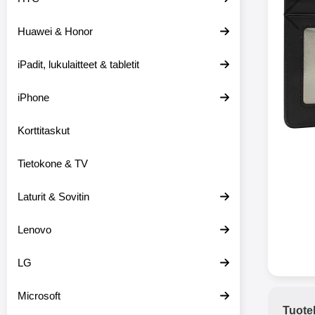
Huawei & Honor
Langat
iPadit, lukulaitteet & tabletit
XO-X33 Bl
iPhone
X33 ov
kuulo
36.9
Mukan
Korttitaskut
kuulokk
menetä 
Tietokone & TV
laturina k
käytössä
koteloon, 
Laturit & Sovitin
kuunne
Molempi
Lenovo
eriksee
varustet
voidaan k
LG
Bluetoot
hyvän
Microsoft
yhteyde
Tuote
joka kest