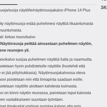
h-versio: 5.3 Akkukotelon
Lightning -johto tulee mukana. Tuote
SK
tti: 200 mha Kuunteluaika:
on CE-merkitty Input: AC100-240V
käy
ekuvaus
uoja/suoja näytölle/näytönsuojakalvo iPhone 14 Plus
noin 4 tuntia
50/60Hz 0.8A Max Output: USB:
vahi
DC5V/3.0A (15W) 9V/2.0A (18W)
au
12V/1.5 (18W) Type-C: 5V/3A
il
ity näytönsuoja estää puhelimesi näyttöä likaantumasta
(PD15W) 9V/2.22A (PD20W)
sis
muuntumasta.
12V/1.67A(PD20W) Total Effekt:
paik
5V/3A Max Maximum output: 20.W
kla
li: kirkas muovikalvo
Max Johdon pituus: 1 metri Väri:
s
Näytönsuoja peittää ainoastaan puhelimen näytön,
Valkoinen
väreissä Materiaali
Yks
ene reunojen yli.
Kot
o
ovikalvo suojaa puhelimen näyttöä lialta ja naarmuilta.
mat
etetaan hyvin puhdistetulle näytölle (huolehdi että
ko
le ei jää pölyhiukkasia). Näytönsuojakalvossa oleva
hei
vi poistetaan niin että liimapinta saadaan esille.
k
setetaan näytölle aloittaen kahdesta kulmasta.
As
vo on kiinni näytön reunassa, painetaan loput kalvosta
lo
leen vastakkaiseen suuntaan työntäen.
ajat
set ilmakuplat voidaan puristaa kalvon alta pois