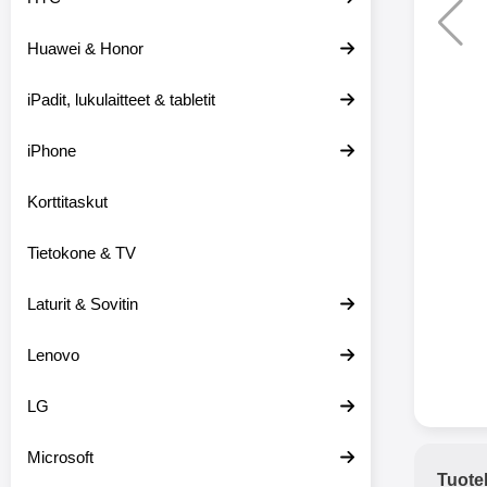
Huawei & Honor
Langat
iPadit, lukulaitteet & tabletit
XO-X33 Bl
iPhone
X33 ov
kuulo
36.9
Mukan
Korttitaskut
kuulokk
menetä 
Tietokone & TV
laturina k
käytössä
koteloon, 
Laturit & Sovitin
kuunne
Molempi
Lenovo
eriksee
varustet
voidaan k
LG
Bluetoot
hyvän
Microsoft
yhteyde
Tuote
joka kest