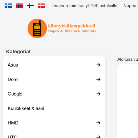
Ilmainen toimitus yli 10€ ostoksille
Nopeat 
Ostoskori laajennettu Tibro billig
Kategoriat
Aloitussivu
Asus
Muutk
Doro
Google
-51%
Kuulokkeet & ääni
HMD
HTC