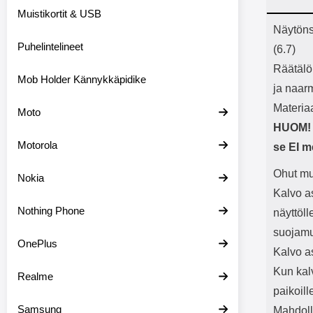
Bluetoot
Muistikortit & USB
kapasitee
Tuot
Näytöns
Puhelintelineet
(6.7)
Räätälö
Mob Holder Kännykkäpidike
ja naar
Materiaa
Moto
HUOM! 
Motorola
se EI m
Ohut mu
Nokia
Kalvo as
Nothing Phone
näyttöl
suojamuo
OnePlus
Kalvo a
Kun kal
Realme
paikoil
Samsung
Mahdolli