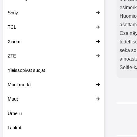
esimerki
Sony
Huomioi,
asettam
TCL
Osa näyt
Xiaomi
todellis
sekä sor
ZTE
ainoast
Selfie-k
Yleissopivat suojat
Muut merkit
Muut
Urheilu
Laukut