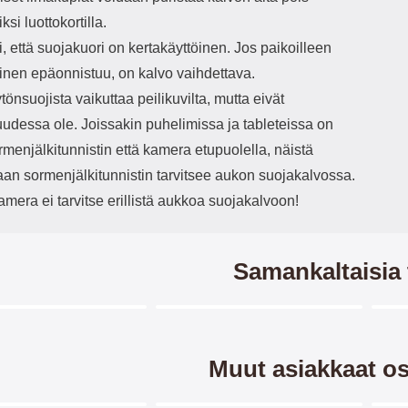
ksi luottokortilla.
 että suojakuori on kertakäyttöinen. Jos paikoilleen
inen epäonnistuu, on kalvo vaihdettava.
önsuojista vaikuttaa peilikuvilta, mutta eivät
uudessa ole. Joissakin puhelimissa ja tableteissa on
menjälkitunnistin että kamera etupuolella, näistä
aan sormenjälkitunnistin tarvitsee aukon suojakalvossa.
amera ei tarvitse erillistä aukkoa suojakalvoon!
Samankaltaisia 
Merkitse blow productListContainer
Merkitse blow productListCo
4 variantit
9 variantit
-40%
-2
Muut asiakkaat os