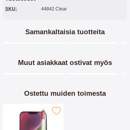
SKU:
44842 Clear
Samankaltaisia tuotteita
Merkitse blow productListContainer
Merkitse blow productL
9 variantit
4 variantit
-40%
Muut asiakkaat ostivat myös
Merkitse blow productListContainer
Merkitse blow productL
Ostettu muiden toimesta
Merkitse näytönsuoja iPhone 14 Plus (6.7) suosikiksi
Hardcase Kotelo iPhone 14
XL Standcase Luksuskotelo
Plus (6.7)
puhelimeen iPhone 14 Plus
(6.7)
Hardcase-kotelo iPhone 14 Plus
XL Standcase Luxwallet iPhone