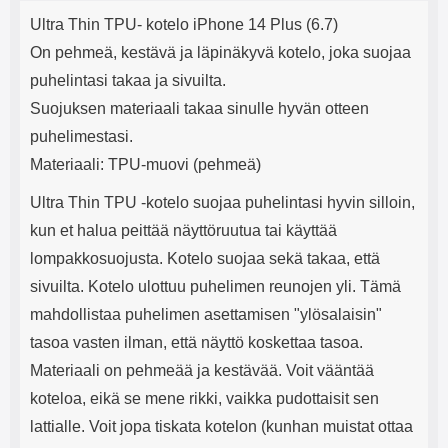
Tuotekuvaus
mha Kuunteluaika: noin 4 tuntia
Input: AC100-240V 50/60Hz 0.8A
j
Ultra Thin TPU- kotelo iPhone 14 Plus (6.7)
Max Output: USB: DC5V/3.0A
e
(15W) 9V/2.0A (18W) 12V/1.5
On pehmeä, kestävä ja läpinäkyvä kotelo, joka suojaa
(18W) Type-C: 5V/3A (PD15W)
puhelintasi takaa ja sivuilta.
9V/2.22A (PD20W)
12V/1.67A(PD20W) Total Effekt:
Suojuksen materiaali takaa sinulle hyvän otteen
5V/3A Max Maximum output:
puhelimestasi.
20.W Max Johdon pituus: 1 metri
Väri: Valkoinen
Materiaali: TPU-muovi (pehmeä)
Ultra Thin TPU -kotelo suojaa puhelintasi hyvin silloin,
kun et halua peittää näyttöruutua tai käyttää
lompakkosuojusta. Kotelo suojaa sekä takaa, että
sivuilta. Kotelo ulottuu puhelimen reunojen yli. Tämä
mahdollistaa puhelimen asettamisen "ylösalaisin"
tasoa vasten ilman, että näyttö koskettaa tasoa.
Materiaali on pehmeää ja kestävää. Voit vääntää
koteloa, eikä se mene rikki, vaikka pudottaisit sen
lattialle. Voit jopa tiskata kotelon (kunhan muistat ottaa