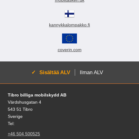
mobiltasken.dk
5.95 EUR
9.95 EUR
9.95 EUR
Osta
Osta
kannykkalompakko.fi
coverin.com
Aktivoi:
Sisältää ALV
Ilman ALV
Alatunnisteen sisältö Sekalaista tietoa ja l
Tibro billiga mobilskydd AB
Värdshusgatan 4
543 51 Tibro
Sverige
Tel:
+46 504 500525