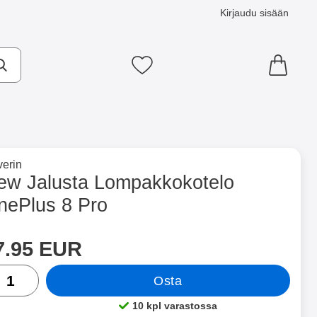
Kirjaudu sisään
Suosikkini
×
e tuotemerkkisivulle
erin
Plus 8 Pro suosikiksi
ew Jalusta Lompakkokotelo
nePlus 8 Pro
ntainer
Merkitse blow productListContainer
Merkitse blow productLi
5 variantit
7 variantit
a tämä tuote, New Jalusta Lompakkokotelo OnePlus 8 Pro
inta
7.95 EUR
rä
Osta
10 kpl varastossa
Saatavuus: