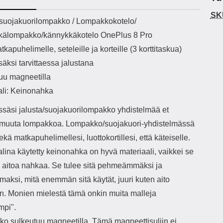
h-versio: 5.3 Akkukotelon
Lightning -johto tulee mukana. Tuote
u
SK
tti: 200 mha Kuunteluaika:
on CE-merkitty Input: AC100-240V
m
ekuvaus
/suojakuorilompakko / Lompakkokotelo/
noin 4 tuntia
50/60Hz 0.8A Max Output: USB:
Ko
älompakko/kännykkäkotelo OnePlus 8 Pro
DC5V/3.0A (15W) 9V/2.0A (18W)
Kote
12V/1.5 (18W) Type-C: 5V/3A
ti
tkapuhelimelle, seteleille ja korteille (3 korttitaskua)
(PD15W) 9V/2.22A (PD20W)
aukk
isäksi tarvittaessa jalustana
12V/1.67A(PD20W) Total Effekt:
tarv
5V/3A Max Maximum output: 20.W
v
uu magneetilla
Max Johdon pituus: 1 metri Väri:
lisäl
ali: Keinonahka
Valkoinen
etu-
task
ssäsi jalusta/suojakuorilompakko yhdistelmää et
ta
vetok
e muuta lompakkoa. Lompakko/suojakuori-yhdistelmässä
täm
sekä matkapuhelimellesi, luottokortillesi, että käteiselle.
Ja m
sitä 
lina käytetty keinonahka on hyvä materiaali, vaikkei se
on
 aitoa nahkaa. Se tulee sitä pehmeämmäksi ja
kiin
aksi, mitä enemmän sitä käytät, juuri kuten aito
n. Monien mielestä tämä onkin muita malleja
mpi".
o sulkeutuu magneetilla. Tämä magneettisuljin ei