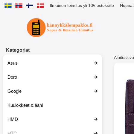
Ilmainen toimitus yli 10€ ostoksille
Nopeat 
Ostoskori laajennettu Tibro billig
Kategoriat
Aloitussivu
Asus
Muutk
Doro
Google
-51%
Kuulokkeet & ääni
HMD
HTC