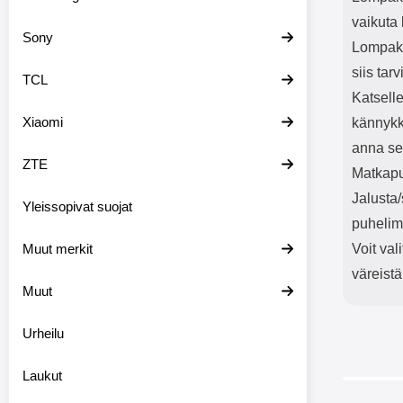
vaikuta 
Sony
Lompako
siis tar
TCL
Katselle
Xiaomi
kännykk
anna sen
ZTE
Matkapu
Jalusta
Yleissopivat suojat
puhelim
Muut merkit
Voit val
väreistä
Muut
Urheilu
Laukut