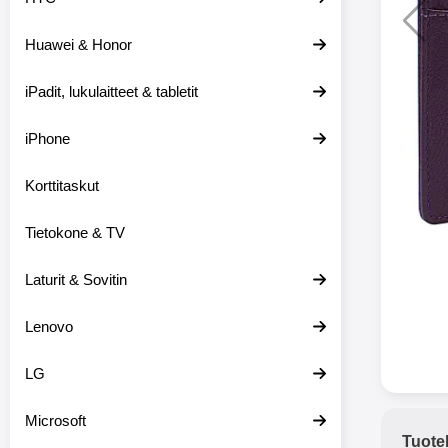
Huawei & Honor
Langat
iPadit, lukulaitteet & tabletit
XO-X33 Bl
iPhone
X33 ov
kuulo
36.9
Mukan
Korttitaskut
kuulokk
menetä 
Tietokone & TV
laturina k
käytössä
koteloon, 
Laturit & Sovitin
kuunne
Molempi
Lenovo
eriksee
varustet
voidaan k
LG
Bluetoot
hyvän
Microsoft
yhteyde
Tuote
joka kest