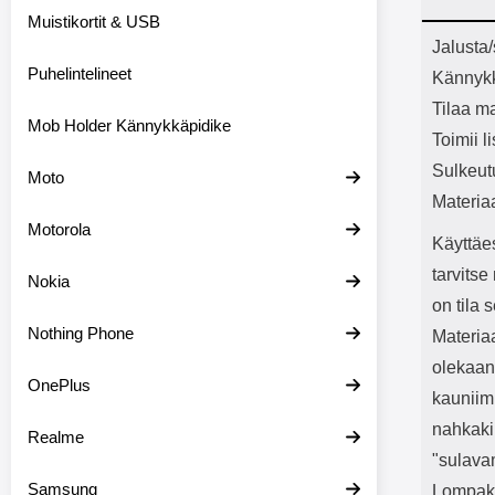
Bluetoot
Muistikortit & USB
kapasitee
Tuot
Jalusta
Puhelintelineet
Kännykk
Tilaa ma
Mob Holder Kännykkäpidike
Toimii l
Sulkeut
Moto
Materia
Motorola
Käyttäe
tarvits
Nokia
on tila 
Nothing Phone
Materiaa
olekaan
OnePlus
kauniimm
nahkaki
Realme
"sulava
Samsung
Lompakk