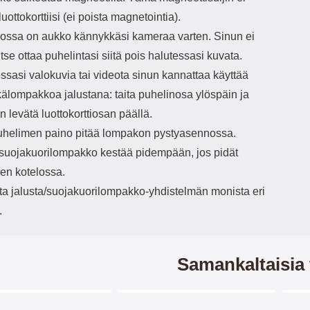
luottokorttiisi (ei poista magnetointia).
ssa on aukko kännykkäsi kameraa varten. Sinun ei
vitse ottaa puhelintasi siitä pois halutessasi kuvata.
ssasi valokuvia tai videota sinun kannattaa käyttää
älompakkoa jalustana: taita puhelinosa ylöspäin ja
 levätä luottokorttiosan päällä.
helimen paino pitää lompakon pystyasennossa.
/suojakuorilompakko kestää pidempään, jos pidät
en kotelossa.
ita jalusta/suojakuorilompakko-yhdistelmän monista eri
.
Samankaltaisia 
Merkitse blow productListContainer
Merkitse blow productListCo