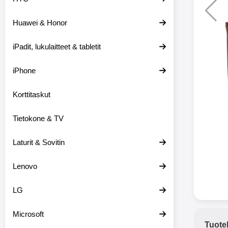
Huawei & Honor
Langat
iPadit, lukulaitteet & tabletit
XO-X33 Bl
iPhone
X33 ov
kuulo
36.9
Mukan
Korttitaskut
kuulokk
menetä 
Tietokone & TV
laturina k
käytössä
koteloon, 
Laturit & Sovitin
kuunne
Molempi
Lenovo
eriksee
varustet
voidaan k
LG
Bluetoot
hyvän
Microsoft
yhteyde
Tuote
joka kest