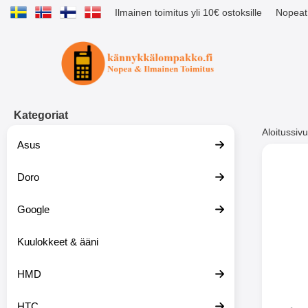
Ilmainen toimitus yli 10€ ostoksille
Nopeat 
Ostoskori laajennettu Tibro billig
Kategoriat
Aloitussivu
Asus
Muutk
Doro
Google
-51%
Kuulokkeet & ääni
HMD
HTC