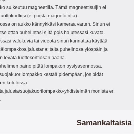
o sulkeutuu magneetilla. Tämä magneettisuljin ei
luottokorttiisi (ei poista magnetointia).
ssa on aukko kännykkäsi kameraa varten. Sinun ei
vitse ottaa puhelintasi siitä pois halutessasi kuvata.
ssasi valokuvia tai videota sinun kannattaa käyttää
älompakkoa jalustana: taita puhelinosa ylöspäin ja
 levätä luottokorttiosan päällä.
helimen paino pitää lompakon pystyasennossa.
/suojakuorilompakko kestää pidempään, jos pidät
en kotelossa.
ita jalusta/suojakuorilompakko-yhdistelmän monista eri
.
Samankaltaisia 