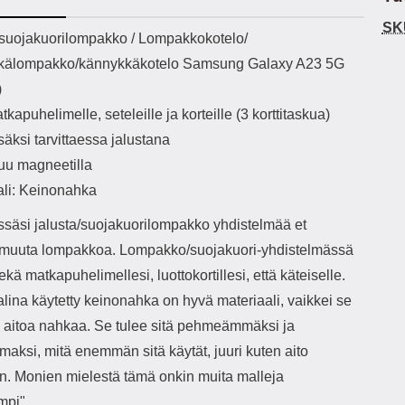
h-versio: 5.3 Akkukotelon
Lightning -johto tulee mukana. Tuote
reu
SK
tti: 200 mha Kuunteluaika:
on CE-merkitty Input: AC100-240V
paik
ekuvaus
/suojakuorilompakko / Lompakkokotelo/
noin 4 tuntia
50/60Hz 0.8A Max Output: USB:
ty
kälompakko/kännykkäkotelo Samsung Galaxy A23 5G
DC5V/3.0A (15W) 9V/2.0A (18W)
vo
12V/1.5 (18W) Type-C: 5V/3A
esi
)
(PD15W) 9V/2.22A (PD20W)
ett
tkapuhelimelle, seteleille ja korteille (3 korttitaskua)
12V/1.67A(PD20W) Total Effekt:
5V/3A Max Maximum output: 20.W
epä
isäksi tarvittaessa jalustana
Max Johdon pituus: 1 metri Väri:
uu magneetilla
Valkoinen
t
ali: Keinonahka
puh
so
ssäsi jalusta/suojakuorilompakko yhdistelmää et
e
e muuta lompakkoa. Lompakko/suojakuori-yhdistelmässä
sorm
su
sekä matkapuhelimellesi, luottokortillesi, että käteiselle.
tarvi
lina käytetty keinonahka on hyvä materiaali, vaikkei se
 aitoa nahkaa. Se tulee sitä pehmeämmäksi ja
aksi, mitä enemmän sitä käytät, juuri kuten aito
n. Monien mielestä tämä onkin muita malleja
mpi".