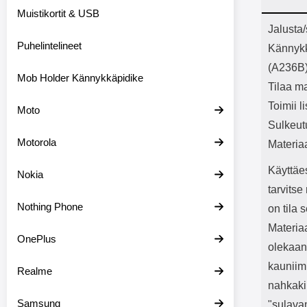
Bluetoot
Muistikortit & USB
kapasitee
Tuot
Jalusta
Puhelintelineet
Kännyk
(A236B
Mob Holder Kännykkäpidike
Tilaa ma
Toimii l
Moto
Sulkeut
Motorola
Materia
Käyttäe
Nokia
tarvits
Nothing Phone
on tila 
Materiaa
OnePlus
olekaan
kauniimm
Realme
nahkaki
Samsung
"sulava