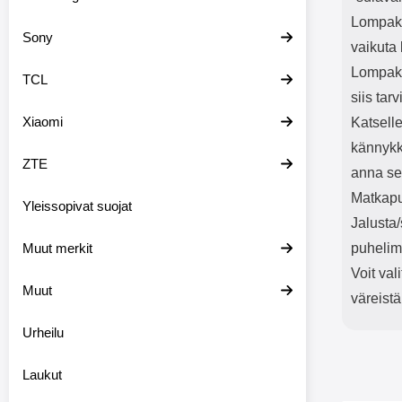
Lompakk
Sony
vaikuta 
Lompako
TCL
siis tar
Xiaomi
Katselle
kännykk
ZTE
anna sen
Matkapu
Yleissopivat suojat
Jalusta
Muut merkit
puhelim
Voit val
Muut
väreistä
Urheilu
Laukut