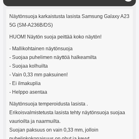
u
mha Kuunteluaika: noin 4 tuntia
Input: AC100-240V 50/60Hz 0.8A
l
Max Output: USB: DC5V/3.0A
Tuotekuvaus
j
(15W) 9V/2.0A (18W) 12V/1.5
Näytönsuoja karkaistusta lasista Samsung Galaxy A23
e
(18W) Type-C: 5V/3A (PD15W)
5G (SM-A236B/DS)
9V/2.22A (PD20W)
12V/1.67A(PD20W) Total Effekt:
HUOM! Näytön suoja peittää koko näytön!
5V/3A Max Maximum output:
20.W Max Johdon pituus: 1 metri
- Mallikohtainen näytönsuoja
Väri: Valkoinen
- Suojaa puhelimen näyttöä halkeamilta
- Suojaa kolhuilta
- Vain 0,33 mm paksuinen!
- Ei ilmakuplia
- Helppo asentaa
Näytönsuoja temperoidusta lasista .
Erikoisvalmistetusta lasista tehty näytönsuoja suojaa
vaurioilta ja naarmuilta.
Suojan paksuus on vain 0,33 mm, jolloin
puhelinkokonaisuus on ohut ja kevyt.