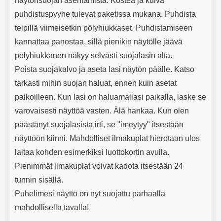
näytönsuojan asentamista. Kostea ja kuiva
puhdistuspyyhe tulevat paketissa mukana. Puhdista
teipillä viimeisetkin pölyhiukkaset. Puhdistamiseen
kannattaa panostaa, sillä pienikin näytölle jäävä
pölyhiukkanen näkyy selvästi suojalasin alta.
Poista suojakalvo ja aseta lasi näytön päälle. Katso
tarkasti mihin suojan haluat, ennen kuin asetat
paikoilleen. Kun lasi on haluamallasi paikalla, laske se
varovaisesti näyttöä vasten. Älä hankaa. Kun olen
päästänyt suojalasista irti, se "imeytyy" itsestään
näyttöön kiinni. Mahdolliset ilmakuplat hierotaan ulos
laitaa kohden esimerkiksi luottokortin avulla.
Pienimmät ilmakuplat voivat kadota itsestään 24
tunnin sisällä.
Puhelimesi näyttö on nyt suojattu parhaalla
mahdollisella tavalla!