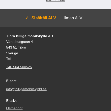
on painonappilukitus, joten voit
kiinnittää läpän lompakon
etuosaan. Materiaali: PU-nahka &
Aktivoi:
Sisältää ALV
Ilman ALV
TPU Vetoketjun väri: Kulta
Alatunnisteen sisältö Sekalaista tietoa ja l
Tibro billiga mobilskydd AB
Värdshusgatan 4
543 51 Tibro
Sverige
Tel:
+46 504 500525
E-post:
info@billigamobilskydd.se
Etusivu
Ostoehdot