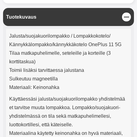
mha Kuunteluaika: noin 4 tuntia
Input: AC100-240V 50/60Hz 0.8A
Max Output: USB: DC5V/3.0A
(15W) 9V/2.0A (18W) 12V/1.5
S
Tuotekuvaus
(18W) Type-C: 5V/3A (PD15W)
u
9V/2.22A (PD20W)
l
Tuotekuvaus
12V/1.67A(PD20W) Total Effekt:
j
Jalusta/suojakuorilompakko / Lompakkokotelo/
5V/3A Max Maximum output:
e
20.W Max Johdon pituus: 1 metri
Kännykkälompakko/kännykkäkotelo OnePlus 11 5G
Väri: Valkoinen
Tilaa matkapuhelimelle, seteleille ja korteille (3
korttitaskua)
Toimii lisäksi tarvittaessa jalustana
Sulkeutuu magneetilla
Materiaali: Keinonahka
Käyttäessäsi jalusta/suojakuorilompakko yhdistelmää
et tarvitse muuta lompakkoa. Lompakko/suojakuori-
yhdistelmässä on tila sekä matkapuhelimellesi,
luottokortillesi, että käteiselle.
Materiaalina käytetty keinonahka on hyvä materiaali,