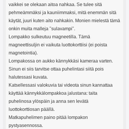
vaikkei se olekaan aitoa nahkaa. Se tulee sitä
pehmeämmäksi ja kauniimmaksi, mitä enemmän sitä
käytät, juuri kuten aito nahkakin. Monien mielestä tämä
onkin muita malleja "sulavampi".
Lompakko sulkeutuu magneetilla. Tämä
magneettisuljin ei vaikuta luottokorttiisi (ei poista
magnetointia).
Lompakossa on aukko kännykkäsi kameraa varten.
Sinun ei siis tarvitse ottaa puhelintasi siitä pois
halutessasi kuvata.
Katsellessasi valokuvia tai videota sinun kannattaa
käyttää kännykkälompakkoa jalustana: taita
puhelinosa ylöspäin ja anna sen levätä
luottokorttiosan päällä.
Matkapuhelimen paino pitää lompakon
pystyasennossa.