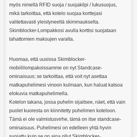
myös nimellä RFID suoja / suojakilpi / lukusuojus,
mikä tarkoittaa, että kotelo suojaa korttejasi
valitettavasti yleistyneeltä skimmaukselta.
Skimblocker-Lompakkosi avulla korttisi suojataan
tahattomien maksujen varalta.
Huomaa, että uusissa Skimblocker-
mobiililompakoissamme on nyt Standcase-
ominaisuus; se tarkoittaa, että voit nyt asettaa
matkapuhelimesi vinoon kulmaan, kun haluat katsoa
elokuvia matkapuhelimella.
Kotelon takana, jossa puhelin sijaitsee, näet, että vain
puolet kuoresta on kiinnitetty puhelimen koteloon.
Tämä ei ole valmistusvirhe, tämä on itse standcase-
ominaisuus. Puhelimesi on edelleen yhtä hyvin
suojattu kuin se on aina ollut Skimblocker-