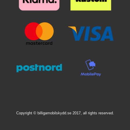
suojakalvo ja aseta lasi näytön
päälle. Katso tarkasti mihin
suojan haluat ennen kuin asetat
sen paikoilleen. Kun lasi on
haluamallasi paikalla, laske se
varovaisesti näyttöä vasten. Älä
hankaa. Kun olen päästänyt
suojalasista irti, se "imeytyy"
itsestään näyttöön kiinni.
Mahdolliset ilmakuplat hierotaan
ulos laitaa kohden esimerkiksi
luottokortin avulla. Pienimmät
ilmakuplat voivat kadota itsestään
24 tunnin sisällä. Puhelimesi
näyttö on nyt suojattu parhaalla
mahdollisella tavalla! Kannattaa
panostaa hieman ylimääräistä
näytönsuojaan. Karaistusta
lasista /lasista valmistettu
näytönsuoja suojaa tehokkaasti
Copyright © billigamobilskydd.se 2017, all rights reserved.
puhelintasi naarmuilta ja vedeltä.
Vaikka puhelin putoaisi lattialle ja
lasi halkeaisi, selviää puhelimesi