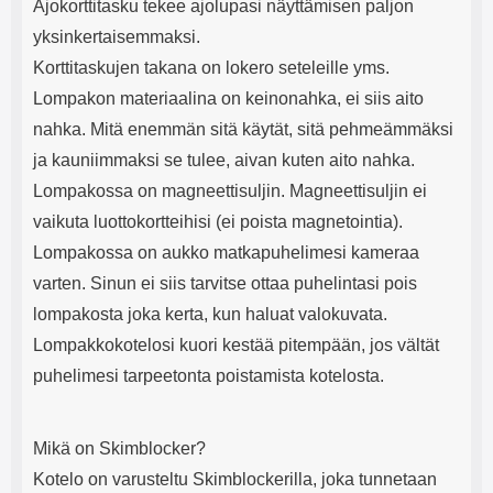
Ajokorttitasku tekee ajolupasi näyttämisen paljon
yksinkertaisemmaksi.
Korttitaskujen takana on lokero seteleille yms.
Lompakon materiaalina on keinonahka, ei siis aito
nahka. Mitä enemmän sitä käytät, sitä pehmeämmäksi
ja kauniimmaksi se tulee, aivan kuten aito nahka.
Lompakossa on magneettisuljin. Magneettisuljin ei
vaikuta luottokortteihisi (ei poista magnetointia).
Lompakossa on aukko matkapuhelimesi kameraa
varten. Sinun ei siis tarvitse ottaa puhelintasi pois
lompakosta joka kerta, kun haluat valokuvata.
Lompakkokotelosi kuori kestää pitempään, jos vältät
puhelimesi tarpeetonta poistamista kotelosta.
Mikä on Skimblocker?
Kotelo on varusteltu Skimblockerilla, joka tunnetaan