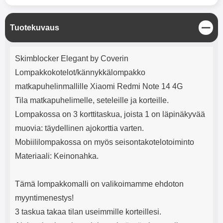
mha Kuunteluaika: noin 4 tuntia
Input: AC100-240V 50/60Hz 0.8A
Max Output: USB: DC5V/3.0A
(15W) 9V/2.0A (18W) 12V/1.5
S
Tuotekuvaus
(18W) Type-C: 5V/3A (PD15W)
u
9V/2.22A (PD20W)
l
Tuotekuvaus
12V/1.67A(PD20W) Total Effekt:
j
Skimblocker Elegant by Coverin
5V/3A Max Maximum output:
e
20.W Max Johdon pituus: 1 metri
Lompakkokotelot/kännykkälompakko
Väri: Valkoinen
matkapuhelinmallille Xiaomi Redmi Note 14 4G
Tila matkapuhelimelle, seteleille ja korteille.
Lompakossa on 3 korttitaskua, joista 1 on läpinäkyvää
muovia: täydellinen ajokorttia varten.
Mobiililompakossa on myös seisontakotelotoiminto
Materiaali: Keinonahka.
Tämä lompakkomalli on valikoimamme ehdoton
myyntimenestys!
3 taskua takaa tilan useimmille korteillesi.