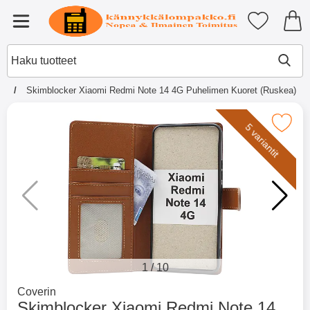
Ostoskori laajennettu Tibro billi
Suosikkini
Valikko
vu
Skimblocker Xiaomi Redmi Note 14 4G Puhelimen Kuoret (Ruskea)
×
Muutkin ostivat
Merkitse skimblocker Xiaomi Redmi Note 14 4G P
5 variantit
Merkitse blow productListContainer
Merkitse blow productL
2 variantit
-51%
1
/
10
Mene tuotemerkkisivulle
Coverin
Skimblocker Xiaomi Redmi Note 14