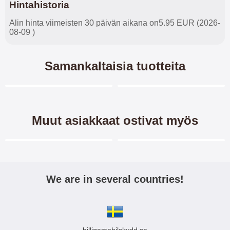
Hintahistoria
Alin hinta viimeisten 30 päivän aikana on5.95 EUR (2026-
08-09 )
Samankaltaisia tuotteita
Merkitse blow productListContainer
Merkitse blow productL
1 variantit
3 variantit
-41%
-40%
Muut asiakkaat ostivat myös
Merkitse blow productListContainer
Merkitse blow productL
3 variantit
-40%
We are in several countries!
Flipcase Xiaomi Redmi 7A
Hardcase Kotelo Xiaomi
Redmi 7A