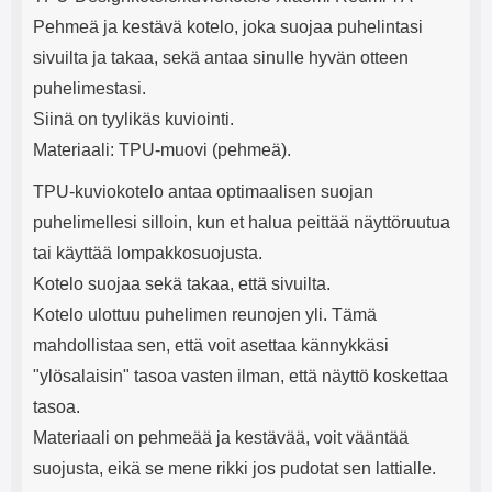
e
mha Kuunteluaika: noin 4 tuntia
Input: AC100-240V 50/60Hz 0.8A
Pehmeä ja kestävä kotelo, joka suojaa puhelintasi
Max Output: USB: DC5V/3.0A
(15W) 9V/2.0A (18W) 12V/1.5
sivuilta ja takaa, sekä antaa sinulle hyvän otteen
(18W) Type-C: 5V/3A (PD15W)
puhelimestasi.
9V/2.22A (PD20W)
12V/1.67A(PD20W) Total Effekt:
Siinä on tyylikäs kuviointi.
5V/3A Max Maximum output:
Materiaali: TPU-muovi (pehmeä).
20.W Max Johdon pituus: 1 metri
Väri: Valkoinen
TPU-kuviokotelo antaa optimaalisen suojan
puhelimellesi silloin, kun et halua peittää näyttöruutua
tai käyttää lompakkosuojusta.
Kotelo suojaa sekä takaa, että sivuilta.
Kotelo ulottuu puhelimen reunojen yli. Tämä
mahdollistaa sen, että voit asettaa kännykkäsi
"ylösalaisin" tasoa vasten ilman, että näyttö koskettaa
tasoa.
Materiaali on pehmeää ja kestävää, voit vääntää
suojusta, eikä se mene rikki jos pudotat sen lattialle.