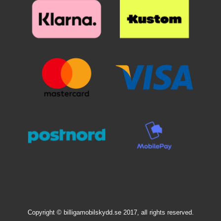
hankaa. Kun olen päästänyt
asetat paikoilleen. Kun lasi on
päälle. Katso tarkasti mihin
suojalasista irti, se "imeytyy"
haluamallasi paikalla, laske se
suojan haluat ennen kuin asetat
itsestään näyttöön kiinni.
varovaisesti näyttöä vasten. Älä
sen paikoilleen. Kun lasi on
Mahdolliset ilmakuplat hierotaan
hankaa. Kun olen päästänyt
haluamallasi paikalla, laske se
ulos laitaa kohden esimerkiksi
suojalasista irti, se "imeytyy"
varovaisesti näyttöä vasten. Älä
luottokortin avulla. Pienimmät
itsestään näyttöön kiinni.
hankaa. Kun olen päästänyt
ilmakuplat voivat kadota itsestään
Mahdolliset ilmakuplat hierotaan
suojalasista irti, se "imeytyy"
24 tunnin sisällä. Puhelimesi
ulos laitaa kohden esimerkiksi
itsestään näyttöön kiinni.
näyttö on nyt suojattu parhaalla
luottokortin avulla. Pienimmät
Mahdolliset ilmakuplat hierotaan
mahdollisella tavalla! Kannattaa
ilmakuplat voivat kadota itsestään
ulos laitaa kohden esimerkiksi
panostaa hieman ylimääräistä
24 tunnin sisällä. Puhelimesi
luottokortin avulla. Pienimmät
näytönsuojaan. Karaistusta
näyttö on nyt suojattu parhaalla
ilmakuplat voivat kadota itsestään
lasista /lasista valmistettu
mahdollisella tavalla! Kannattaa
24 tunnin sisällä. Puhelimesi
näytönsuoja suojaa tehokkaasti
panostaa hieman ylimääräistä
näyttö on nyt suojattu parhaalla
puhelintasi naarmuilta ja vedeltä.
näytönsuojaan. Karaistusta
mahdollisella tavalla! Kannattaa
Vaikka puhelin putoaisi lattialle ja
lasista /lasista valmistettu
panostaa hieman ylimääräistä
lasi halkeaisi, selviää puhelimesi
näytönsuoja suojaa tehokkaasti
näytönsuojaan. Karaistusta
näyttö vahingoittumattomana!
puhelintasi naarmuilta ja vedeltä.
lasista /lasista valmistettu
Muovikalvoon verrattuna tämän
Vaikka puhelin putoaisi lattialle ja
näytönsuoja suojaa tehokkaasti
näytönsuojan asentaminen on
lasi halkeaisi, selviää puhelimesi
puhelintasi naarmuilta ja vedeltä.
todella helppoa. Kun olet
näyttö vahingoittumattomana!
Vaikka puhelin putoaisi lattialle ja
varmistanut, että puhelimesi
Muovikalvoon verrattuna tämän
lasi halkeaisi, selviää puhelimesi
näyttö on puhdas ja pölytön, on
Copyright © billigamobilskydd.se 2017, all rights reserved.
näytönsuojan asentaminen on
näyttö vahingoittumattomana!
homma melkein valmis!