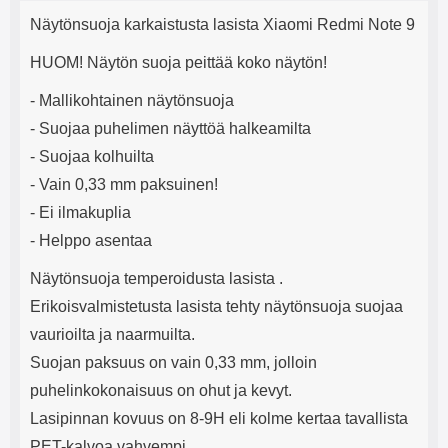
Tuotekuvaus
mha Kuunteluaika: noin 4 tuntia
Input: AC100-240V 50/60Hz 0.8A
j
Näytönsuoja karkaistusta lasista Xiaomi Redmi Note 9
Max Output: USB: DC5V/3.0A
e
(15W) 9V/2.0A (18W) 12V/1.5
HUOM! Näytön suoja peittää koko näytön!
(18W) Type-C: 5V/3A (PD15W)
9V/2.22A (PD20W)
- Mallikohtainen näytönsuoja
12V/1.67A(PD20W) Total Effekt:
5V/3A Max Maximum output:
- Suojaa puhelimen näyttöä halkeamilta
20.W Max Johdon pituus: 1 metri
- Suojaa kolhuilta
Väri: Valkoinen
- Vain 0,33 mm paksuinen!
- Ei ilmakuplia
- Helppo asentaa
Näytönsuoja temperoidusta lasista .
Erikoisvalmistetusta lasista tehty näytönsuoja suojaa
vaurioilta ja naarmuilta.
Suojan paksuus on vain 0,33 mm, jolloin
puhelinkokonaisuus on ohut ja kevyt.
Lasipinnan kovuus on 8-9H eli kolme kertaa tavallista
PET-kalvoa vahvempi.