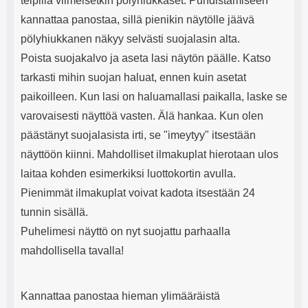
teipillä viimeisetkin pölyhiukkaset. Puhdistamiseen
kannattaa panostaa, sillä pienikin näytölle jäävä
pölyhiukkanen näkyy selvästi suojalasin alta.
Poista suojakalvo ja aseta lasi näytön päälle. Katso
tarkasti mihin suojan haluat, ennen kuin asetat
paikoilleen. Kun lasi on haluamallasi paikalla, laske se
varovaisesti näyttöä vasten. Älä hankaa. Kun olen
päästänyt suojalasista irti, se "imeytyy" itsestään
näyttöön kiinni. Mahdolliset ilmakuplat hierotaan ulos
laitaa kohden esimerkiksi luottokortin avulla.
Pienimmät ilmakuplat voivat kadota itsestään 24
tunnin sisällä.
Puhelimesi näyttö on nyt suojattu parhaalla
mahdollisella tavalla!
Kannattaa panostaa hieman ylimääräistä