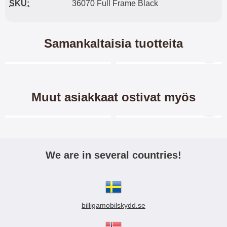
SKU:
36070 Full Frame Black
Samankaltaisia tuotteita
Merkitse blow productListContainer
Merkitse blow productL
5 variantit
Muut asiakkaat ostivat myös
Merkitse blow productListContainer
Merkitse blow productL
-27%
-38%
We are in several countries!
Crazy Horse Lompakko
Näytönsuoja karkaistusta
Xiaomi Redmi Note 9
lasista Xiaomi Redmi Note 9
billigamobilskydd.se
Crazy Horse lompakko/suojakuori
Näytönsuoja karkaistusta lasista
Lompakko/Lompakkokotelo/känn
Xiaomi Redmi Note 9 - Puhelimen