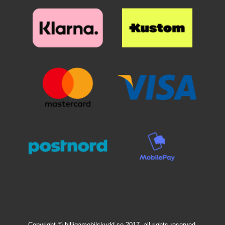
Kuviolompakkosi kestää
pidempään, jos pidät
matkapuhelimen kotelossa. Saat
sekä tyylikkään puhelimen, että
täyden suojuksen kännykällesi,
kun käytät
kuviolompakkoa/design-
lompakkoa. Lompakkokotelon
ulkopuoli on koristeltu kauniilla
kuviolla sisäpuolen ollessa
yksivärinen.
Copyright © billigamobilskydd.se 2017, all rights reserved.