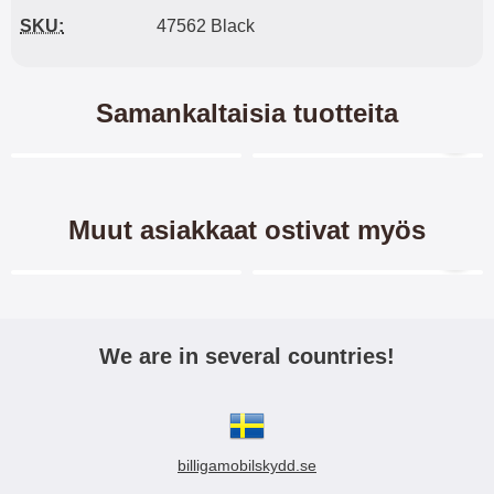
SKU:
47562 Black
Samankaltaisia tuotteita
Merkitse blow productListContainer
Merkitse blow productL
5 variantit
4 variantit
Muut asiakkaat ostivat myös
Merkitse blow productListContainer
Merkitse blow productL
We are in several countries!
Crazy Horse Lompakko
New Jalusta
Samsung Galaxy S23 Plus
Lompakkokotelo Samsung
5G
Galaxy S23 Plus 5G
billigamobilskydd.se
Crazy Horse lompakko/suojakuori
Jalusta/suojakuorilompakko /