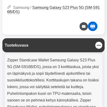
mha Kuunteluaika: noin 4 tuntia
Input: AC100-240V 50/60Hz 0.8A
Max Output: USB: DC5V/3.0A
Samsung /
Samsung Galaxy S23 Plus 5G (SM-S91
(15W) 9V/2.0A (18W) 12V/1.5
6B/DS)
(18W) Type-C: 5V/3A (PD15W)
9V/2.22A (PD20W)
12V/1.67A(PD20W) Total Effekt:
5V/3A Max Maximum output:
20.W Max Johdon pituus: 1 metri
Väri: Valkoinen
S
Tuotekuvaus
u
l
Tuotekuvaus
j
Zipper Standcase Wallet Samsung Galaxy S23 Plus
e
5G (SM-S916B/DS), jossa on 3 korttitaskua, joista yksi
on läpinäkyvä ja sopii täydellisesti ajokortillesi tai
suosikkiluottokortillesi. Korttitaskujen takana on lisäksi
lokero, jossa voi säilyttää seteleitä tai kuitteja.
Puhelinlompakon kuori on TPU-materiaalia, toisin
sanoen se on pehmeä kehys kännykällesi. Zipper
Standcase Wallet -puhelinlompakossa on standcase-