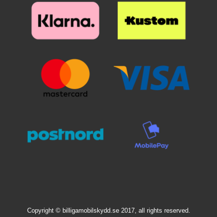
Kuviolompakkosi kestää
pidempään, jos pidät
matkapuhelimen kotelossa. Saat
sekä tyylikkään puhelimen, että
täyden suojuksen kännykällesi,
kun käytät
kuviolompakkoa/design-
lompakkoa. Lompakkokotelon
ulkopuoli on koristeltu kauniilla
kuviolla sisäpuolen ollessa
yksivärinen.
Copyright © billigamobilskydd.se 2017, all rights reserved.