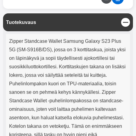
mha Kuunteluaika: noin 4 tuntia
Input: AC100-240V 50/60Hz 0.8A
Max Output: USB: DC5V/3.0A
(15W) 9V/2.0A (18W) 12V/1.5
(18W) Type-C: 5V/3A (PD15W)
S
Tuotekuvaus
9V/2.22A (PD20W)
u
12V/1.67A(PD20W) Total Effekt:
l
Tuotekuvaus
5V/3A Max Maximum output:
j
Zipper Standcase Wallet Samsung Galaxy S23 Plus
20.W Max Johdon pituus: 1 metri
e
Väri: Valkoinen
5G (SM-S916B/DS), jossa on 3 korttitaskua, joista yksi
on läpinäkyvä ja sopii täydellisesti ajokortillesi tai
suosikkiluottokortillesi. Korttitaskujen takana on lisäksi
lokero, jossa voi säilyttää seteleitä tai kuitteja.
Puhelinlompakon kuori on TPU-materiaalia, toisin
sanoen se on pehmeä kehys kännykällesi. Zipper
Standcase Wallet -puhelinlompakossa on standcase-
ominaisuus, joten voit laittaa puhelimen kaltevaan
asentoon, kun haluat katsella elokuvia puhelimestasi.
Kotelon takana on vetoketju. Tämä on enimmäkseen
koristeena, sillä tasku on hyvin pieni eikä