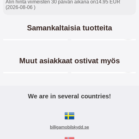
Alin hinta viimeisten 30 päivän aikana on14.95 EUR
(2026-08-06 )
Samankaltaisia tuotteita
Merkitse blow productListContainer
Merkitse blow productL
5 variantit
4 variantit
Muut asiakkaat ostivat myös
Merkitse blow productListContainer
Merkitse blow productL
We are in several countries!
Crazy Horse Lompakko
New Jalusta
Samsung Galaxy S23 Plus
Lompakkokotelo Samsung
5G
Galaxy S23 Plus 5G
billigamobilskydd.se
Crazy Horse lompakko/suojakuori
Jalusta/suojakuorilompakko /
Lompakko/Lompakkokotelo/känn
Lompakkokotelo/