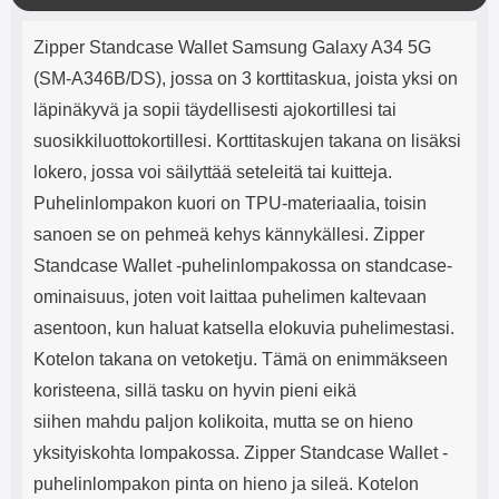
mha Kuunteluaika: noin 4 tuntia
Input: AC100-240V 50/60Hz 0.8A
l
Tuotekuvaus
Max Output: USB: DC5V/3.0A
j
Zipper Standcase Wallet Samsung Galaxy A34 5G
(15W) 9V/2.0A (18W) 12V/1.5
e
(18W) Type-C: 5V/3A (PD15W)
(SM-A346B/DS), jossa on 3 korttitaskua, joista yksi on
9V/2.22A (PD20W)
läpinäkyvä ja sopii täydellisesti ajokortillesi tai
12V/1.67A(PD20W) Total Effekt:
5V/3A Max Maximum output:
suosikkiluottokortillesi. Korttitaskujen takana on lisäksi
20.W Max Johdon pituus: 1 metri
lokero, jossa voi säilyttää seteleitä tai kuitteja.
Väri: Valkoinen
Puhelinlompakon kuori on TPU-materiaalia, toisin
sanoen se on pehmeä kehys kännykällesi. Zipper
Standcase Wallet -puhelinlompakossa on standcase-
ominaisuus, joten voit laittaa puhelimen kaltevaan
asentoon, kun haluat katsella elokuvia puhelimestasi.
Kotelon takana on vetoketju. Tämä on enimmäkseen
koristeena, sillä tasku on hyvin pieni eikä
siihen mahdu paljon kolikoita, mutta se on hieno
yksityiskohta lompakossa. Zipper Standcase Wallet -
puhelinlompakon pinta on hieno ja sileä. Kotelon