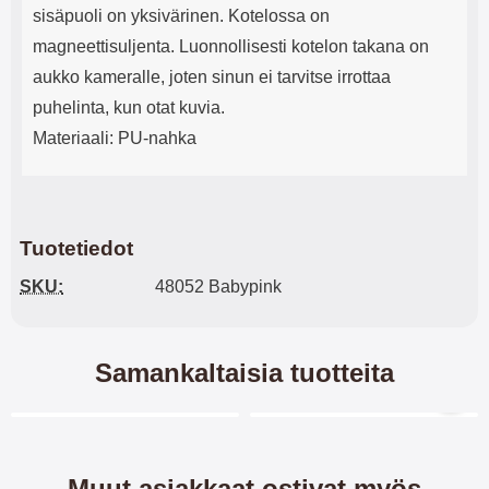
sisäpuoli on yksivärinen. Kotelossa on
magneettisuljenta. Luonnollisesti kotelon takana on
aukko kameralle, joten sinun ei tarvitse irrottaa
puhelinta, kun otat kuvia.
Materiaali: PU-nahka
Tuotetiedot
SKU:
48052 Babypink
Samankaltaisia tuotteita
Merkitse blow productListContainer
Merkitse blow productL
5 variantit
5 variantit
Muut asiakkaat ostivat myös