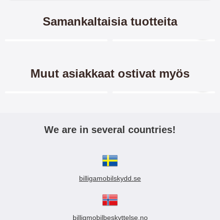
Samankaltaisia tuotteita
Merkitse blow productListContainer
Merkitse blow productL
-40%
Muut asiakkaat ostivat myös
Merkitse blow productListContainer
Merkitse blow productL
5 variantit
We are in several countries!
TPU-Designkotelo Motorola
TPU-Designkotelo Motorola
Moto G22
Moto G22
billigamobilskydd.se
TPU-
TPU-
Designkotelo/kuviokotelo Motorol
Designkotelo/kuviokotelo Motorol
a Moto G22 Pehmeä ja kestävä
a Moto G22 Pehmeä ja kestävä
5.95 EUR
9.95 EUR
9.95 EUR
kotelo, joka suojaa puhelintasi
kotelo, joka suojaa puhelintasi
XL Standcase Luksuskotelo
Näytönsuoja karkaistusta
billigmobilbeskyttelse.no