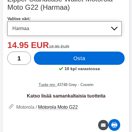
Langattomat XO-kuulokkeet
Hoco N61 Dual Seinälaturi
Moto G22 (Harmaa)
Osta tämä tuote, Zipper Standcase Wallet Motorola Moto G
XO-X33 Bluetooth-kuulokkeet.
Hoco N61 Dual Pikalaturi
Valitse väri:
XO-X33 ovat joustavat
Pikalaturi, jossa on USB- & USB
langattomat kuulokkeet pienessä
Type-C -ulostulo. Laturi, jota voit
17.95 EUR
19.95 EUR
36.95 EUR
koossa. Mukana tuleva kotelo
käyttää useisiin eri laitteisiin.
suojaa kuulokkeitasi ja varmistaa,
Laturissa on niin USB Type-C -
uusi hinta
14.95 EUR
Valitse
Osta
ettet menetä niitä. Kotelo toimii
liitin kuin tavallinen USB- liitinkin.
vanha hinta
18.95 EUR
myös laturina kuulokkeille, kun ne
Jos sinulla on iPhone, voit siis
määrä
eivät ole käytössä. Kun
käyttää vanhaa iPhone-johtoasi
Osta
kuulokkeet asetetaan koteloon,
(jossa on USB toisessa päässä ja
ne latautuvat, jotta voit aina
Lightning toisessa) tai uutta, jos
10 kpl varastossa
Saatavuus:
kuunnella suosikkimusiikkiasi.
sinulla on johto, jossa on USB
Molempia kuulokkeita voi käyttää
Type-C toisessa päässä ja
erikseen tai yhdessä. Ne on myös
Lightning toisessa. Tietenkin voit
Tuote nro:
43748 Grey
- Coverin
varustettu mikrofonilla, joten niitä
käyttää laturia myös muihin
voidaan käyttää handsfree-
kännyköihin, minkä lisäksi voit
Katso lisää samankaltaisia tuotteita
laitteena. Bluetooth-versio 5.3
jopa ladata tablettisi tällä laturilla.
tarjoaa myös hyvän äänenlaadun
Mukana tuleva johto on USB
Motorola /
Motorola Moto G22
ja vakaan yhteyden. Kuulokkeissa
Type-C to Lightning, mutta voit
on akku, joka kestää neljä tuntia
käyttää mitä johtoa haluat. USB
soittoaikaa. Bluetooth-versio: 5.3
Type-C to Lightning -johto tulee
Akkukotelon kapasiteetti: 200
mukana. Tuote on CE-merkitty