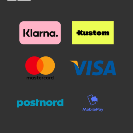
mobiililompakossa näet myös
"taiton" lompakon takana. Näin
matkapuhelin voi seistä vinossa
asennossa. Voit vapaasti katsoa
mainoksen kuvia - niin näet mitä
tarkoitamme. *HUOMAUTUS!
billigamobilskydd.se ei ota
vastuuta luottokorteista, jotka on
alttiina kuoriutumaan! Kiitos
ostoksistasi osoitteessa
billigamobilskydd.se - suojaus on
tärkeää!