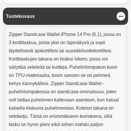
mha Kuunteluaika: noin 4 tuntia
Input: AC100-240V 50/60Hz 0.8A
Max Output: USB: DC5V/3.0A
(15W) 9V/2.0A (18W) 12V/1.5
S
Tuotekuvaus
(18W) Type-C: 5V/3A (PD15W)
u
9V/2.22A (PD20W)
l
Tuotekuvaus
12V/1.67A(PD20W) Total Effekt:
j
Zipper Standcase Wallet iPhone 14 Pro (6.1), jossa on
5V/3A Max Maximum output:
e
20.W Max Johdon pituus: 1 metri
3 korttitaskua, joista yksi on läpinäkyvä ja sopii
Väri: Valkoinen
täydellisesti ajokortillesi tai suosikkiluottokortillesi.
Korttitaskujen takana on lisäksi lokero, jossa voi
säilyttää seteleitä tai kuitteja. Puhelinlompakon kuori
on TPU-materiaalia, toisin sanoen se on pehmeä
kehys kännykällesi. Zipper Standcase Wallet -
puhelinlompakossa on standcase-ominaisuus, joten
voit laittaa puhelimen kaltevaan asentoon, kun haluat
katsella elokuvia puhelimestasi. Kotelon takana on
vetoketju. Tämä on enimmäkseen koristeena, sillä
tasku on hyvin pieni eikä siihen mahdu paljon