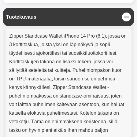
mha Kuunteluaika: noin 4 tuntia
Input: AC100-240V 50/60Hz 0.8A
Max Output: USB: DC5V/3.0A
(15W) 9V/2.0A (18W) 12V/1.5
S
Tuotekuvaus
(18W) Type-C: 5V/3A (PD15W)
u
9V/2.22A (PD20W)
l
Tuotekuvaus
12V/1.67A(PD20W) Total Effekt:
j
Zipper Standcase Wallet iPhone 14 Pro (6.1), jossa on
5V/3A Max Maximum output:
e
20.W Max Johdon pituus: 1 metri
3 korttitaskua, joista yksi on läpinäkyvä ja sopii
Väri: Valkoinen
täydellisesti ajokortillesi tai suosikkiluottokortillesi.
Korttitaskujen takana on lisäksi lokero, jossa voi
säilyttää seteleitä tai kuitteja. Puhelinlompakon kuori
on TPU-materiaalia, toisin sanoen se on pehmeä
kehys kännykällesi. Zipper Standcase Wallet -
puhelinlompakossa on standcase-ominaisuus, joten
voit laittaa puhelimen kaltevaan asentoon, kun haluat
katsella elokuvia puhelimestasi. Kotelon takana on
vetoketju. Tämä on enimmäkseen koristeena, sillä
tasku on hyvin pieni eikä siihen mahdu paljon