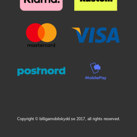
avulla korttisi tulee suojata
tahattomilta tapahtumilta*
Huomaa, että uusissa
Skimblocker-
mobiililompakoissamme on nyt
Standcase-ominaisuus; se
tarkoittaa, että voit nyt asettaa
matkapuhelimesi vinoon
kulmaan, kun haluat katsoa
elokuvia matkapuhelimella.
Kotelon takana, jossa puhelin
sijaitsee, näet, että vain puolet
kuoresta on kiinnitetty puhelimen
koteloon. Tämä ei ole
valmistusvirhe, tämä on itse
standcase-ominaisuus.
Puhelimesi on edelleen yhtä
hyvin suojattu kuin se on aina
ollut Skimblocker-
puhelinkoteloissamme, mutta nyt
Copyright © billigamobilskydd.se 2017, all rights reserved.
voit käyttää myös näissä
malleissa himottua standcase-
ominaisuutta. Itse