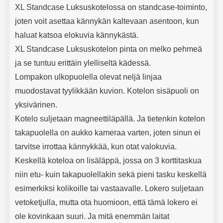
XL Standcase Luksuskotelossa on standcase-toiminto,
joten voit asettaa kännykän kaltevaan asentoon, kun
haluat katsoa elokuvia kännykästä.
XL Standcase Luksuskotelon pinta on melko pehmeä
ja se tuntuu erittäin ylelliseltä kädessä.
Lompakon ulkopuolella olevat neljä linjaa
muodostavat tyylikkään kuvion. Kotelon sisäpuoli on
yksivärinen.
Kotelo suljetaan magneettiläpällä. Ja tietenkin kotelon
takapuolella on aukko kameraa varten, joten sinun ei
tarvitse irrottaa kännykkää, kun otat valokuvia.
Keskellä koteloa on lisäläppä, jossa on 3 korttitaskua
niin etu- kuin takapuolellakin sekä pieni tasku keskellä
esimerkiksi kolikoille tai vastaavalle. Lokero suljetaan
vetoketjulla, mutta ota huomioon, että tämä lokero ei
ole kovinkaan suuri. Ja mitä enemmän laitat