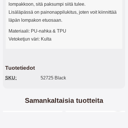
lompakkoon, sitä paksumpi siitä tulee.
Lisäläpässä on painonappilukitus, joten voit kiinnittää
läpän lompakon etuosaan.
Materiaali: PU-nahka & TPU
Vetoketjun väri: Kulta
Tuotetiedot
SKU:
52725 Black
Samankaltaisia tuotteita
Merkitse blow productListContainer
Merkitse blow productL
7 variantit