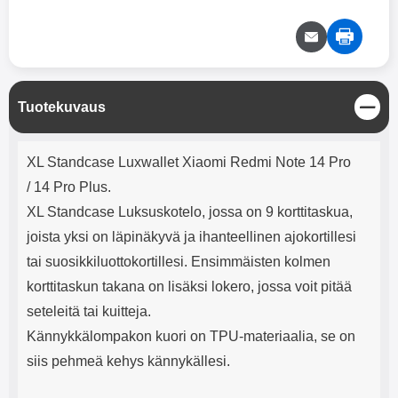
mha Kuunteluaika: noin 4 tuntia
Input: AC100-240V 50/60Hz 0.8A
Max Output: USB: DC5V/3.0A
(15W) 9V/2.0A (18W) 12V/1.5
(18W) Type-C: 5V/3A (PD15W)
9V/2.22A (PD20W)
12V/1.67A(PD20W) Total Effekt:
S
Tuotekuvaus
5V/3A Max Maximum output:
u
20.W Max Johdon pituus: 1 metri
l
Väri: Valkoinen
Tuotekuvaus
j
XL Standcase Luxwallet Xiaomi Redmi Note 14 Pro
e
/ 14 Pro Plus.
XL Standcase Luksuskotelo, jossa on 9 korttitaskua,
joista yksi on läpinäkyvä ja ihanteellinen ajokortillesi
tai suosikkiluottokortillesi. Ensimmäisten kolmen
korttitaskun takana on lisäksi lokero, jossa voit pitää
seteleitä tai kuitteja.
Kännykkälompakon kuori on TPU-materiaalia, se on
siis pehmeä kehys kännykällesi.