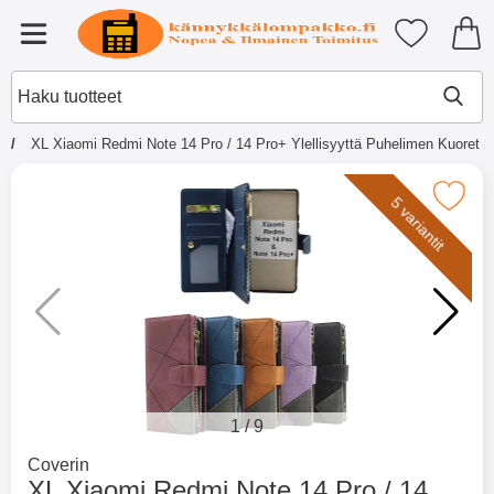
Ostoskori laajennettu Tibro billi
Suosikkini
Valikko
XL Xiaomi Redmi Note 14 Pro / 14 Pro+ Ylellisyyttä Puhelimen Kuoret (
×
Muutkin ostivat
Merkitse xL Xiaomi Redmi Note 14 Pro / 14 Pro+ Ylelli
5 variantit
Merkitse blow productListContainer
Merkitse blow productL
2 variantit
-51%
1
/
9
Mene tuotemerkkisivulle
Coverin
XL Xiaomi Redmi Note 14 Pro / 14