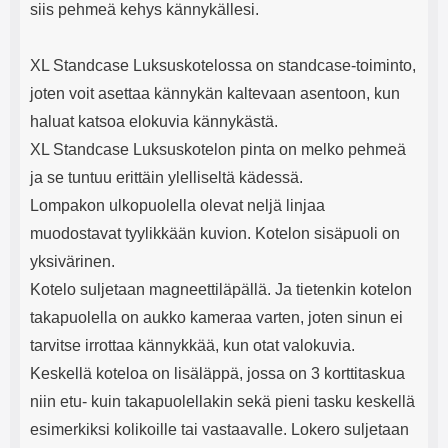
siis pehmeä kehys kännykällesi.
XL Standcase Luksuskotelossa on standcase-toiminto,
joten voit asettaa kännykän kaltevaan asentoon, kun
haluat katsoa elokuvia kännykästä.
XL Standcase Luksuskotelon pinta on melko pehmeä
ja se tuntuu erittäin ylelliseltä kädessä.
Lompakon ulkopuolella olevat neljä linjaa
muodostavat tyylikkään kuvion. Kotelon sisäpuoli on
yksivärinen.
Kotelo suljetaan magneettiläpällä. Ja tietenkin kotelon
takapuolella on aukko kameraa varten, joten sinun ei
tarvitse irrottaa kännykkää, kun otat valokuvia.
Keskellä koteloa on lisäläppä, jossa on 3 korttitaskua
niin etu- kuin takapuolellakin sekä pieni tasku keskellä
esimerkiksi kolikoille tai vastaavalle. Lokero suljetaan