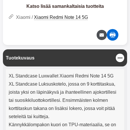
mha Kuunteluaika: noin 4 tuntia
Input: AC100-240V 50/60Hz 0.8A
Katso lisää samankaltaisia tuotteita
Max Output: USB: DC5V/3.0A
(15W) 9V/2.0A (18W) 12V/1.5
Xiaomi /
Xiaomi Redmi Note 14 5G
(18W) Type-C: 5V/3A (PD15W)
9V/2.22A (PD20W)
12V/1.67A(PD20W) Total Effekt:
5V/3A Max Maximum output:
20.W Max Johdon pituus: 1 metri
Väri: Valkoinen
S
Tuotekuvaus
u
l
Tuotekuvaus
j
XL Standcase Luxwallet Xiaomi Redmi Note 14 5G
e
XL Standcase Luksuskotelo, jossa on 9 korttitaskua,
joista yksi on läpinäkyvä ja ihanteellinen ajokortillesi
tai suosikkiluottokortillesi. Ensimmäisten kolmen
korttitaskun takana on lisäksi lokero, jossa voit pitää
seteleitä tai kuitteja.
Kännykkälompakon kuori on TPU-materiaalia, se on