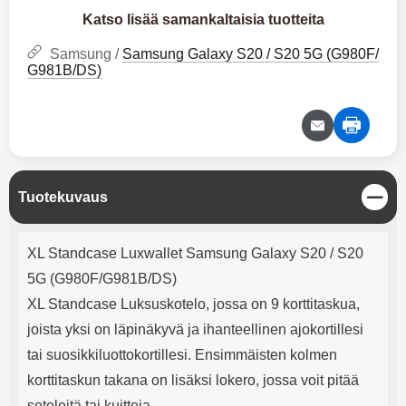
mha Kuunteluaika: noin 4 tuntia
Input: AC100-240V 50/60Hz 0.8A
Katso lisää samankaltaisia tuotteita
Max Output: USB: DC5V/3.0A
(15W) 9V/2.0A (18W) 12V/1.5
Samsung /
Samsung Galaxy S20 / S20 5G (G980F/
(18W) Type-C: 5V/3A (PD15W)
G981B/DS)
9V/2.22A (PD20W)
12V/1.67A(PD20W) Total Effekt:
5V/3A Max Maximum output:
20.W Max Johdon pituus: 1 metri
Väri: Valkoinen
S
Tuotekuvaus
u
l
Tuotekuvaus
j
XL Standcase Luxwallet Samsung Galaxy S20 / S20
e
5G (G980F/G981B/DS)
XL Standcase Luksuskotelo, jossa on 9 korttitaskua,
joista yksi on läpinäkyvä ja ihanteellinen ajokortillesi
tai suosikkiluottokortillesi. Ensimmäisten kolmen
korttitaskun takana on lisäksi lokero, jossa voit pitää
seteleitä tai kuitteja.