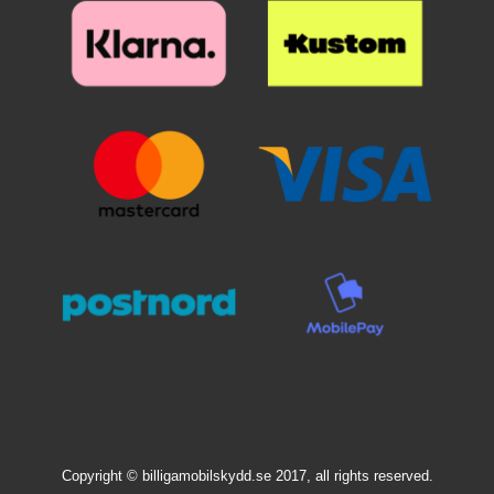
homma melkein valmis!
Yksinkertaista ja helppoa. Todella
ostoksistasi osoitteessa
Näytönsuoja ikään kuin imaisee
huokea ja hyvä suoja puhelimesi
billigamobilskydd.se - suojaus on
itsensä kiinni näyttöön.
näytölle! Osa näytönsuojista
tärkeää!
Yksinkertaista ja helppoa. Todella
vaikuttaa peilikuvilta, mutta eivät
huokea ja hyvä suoja puhelimesi
todellisuudessa ole. Joissakin
näytölle! Osa näytönsuojista
puhelimissa ja tableteissa on
vaikuttaa peilikuvilta, mutta eivät
sekä sormenjälkitunnistin että
todellisuudessa ole. Joissakin
kamera etupuolella, näistä
puhelimissa ja tableteissa on
ainoastaan sormenjälkitunnistin
sekä sormenjälkitunnistin että
tarvitsee aukon suojakalvossa.
kamera etupuolella, näistä
Selfie-kamera ei tarvitse erillistä
ainoastaan sormenjälkitunnistin
aukkoa suojakalvoon! Mikä
tarvitsee aukon suojakalvossa.
näytönsuoja minun kannattaa
Selfie-kamera ei tarvitse erillistä
valita? Verkkosivuiltamme löydät
aukkoa suojakalvoon!
näytönsuojat sekä muovikalvosta
että karkaistusta lasista.
Näytönsuojat karkaistusta lasista
(ja tietyille puhelimille myös kirkas
muovikalvo) on usein saatavana
tavallisen kokoisena ja Full Frame
-mallina. Mikä on näiden
ero? Yritämme selventää tätä
sinulle Kaikkiin meidän Full
Copyright © billigamobilskydd.se 2017, all rights reserved.
Frame -näytönsuojiimme