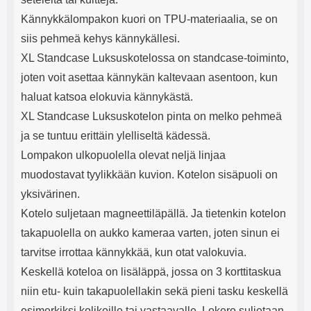
Kännykkälompakon kuori on TPU-materiaalia, se on
siis pehmeä kehys kännykällesi.
XL Standcase Luksuskotelossa on standcase-toiminto,
joten voit asettaa kännykän kaltevaan asentoon, kun
haluat katsoa elokuvia kännykästä.
XL Standcase Luksuskotelon pinta on melko pehmeä
ja se tuntuu erittäin ylelliseltä kädessä.
Lompakon ulkopuolella olevat neljä linjaa
muodostavat tyylikkään kuvion. Kotelon sisäpuoli on
yksivärinen.
Kotelo suljetaan magneettiläpällä. Ja tietenkin kotelon
takapuolella on aukko kameraa varten, joten sinun ei
tarvitse irrottaa kännykkää, kun otat valokuvia.
Keskellä koteloa on lisäläppä, jossa on 3 korttitaskua
niin etu- kuin takapuolellakin sekä pieni tasku keskellä
esimerkiksi kolikoille tai vastaavalle. Lokero suljetaan