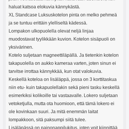
haluat katsoa elokuvia kännykästä.
XL Standcase Luksuskotelon pinta on melko pehmeä
ja se tuntuu erittäin ylelliseltä kädessä.
Lompakon ulkopuolella olevat neljä linjaa
muodostavat tyylikkään kuvion. Kotelon sisäpuoli on
yksivärinen.
Kotelo suljetaan magneettiläpällä. Ja tietenkin kotelon
takapuolella on aukko kameraa varten, joten sinun ei
tarvitse irrottaa kännykkää, kun otat valokuvia.
Keskellä koteloa on lisäläppä, jossa on 3 korttitaskua
niin etu- kuin takapuolellakin sekä pieni tasku keskellä
esimerkiksi kolikoille tai vastaavalle. Lokero suljetaan
vetoketjulla, mutta ota huomioon, että tämä lokero ei
ole kovinkaan suuri. Ja mitä enemmän laitat
lompakkoon, sitä paksumpi siitä tulee.
Lisäläpässä on painonappilukitus, joten voit kiinnittää