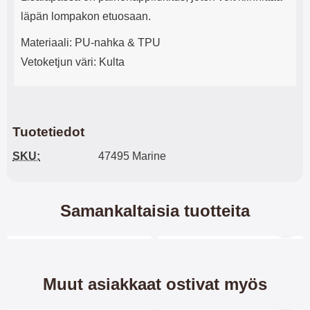
läpän lompakon etuosaan.
Materiaali: PU-nahka & TPU
Vetoketjun väri: Kulta
Tuotetiedot
SKU:
47495 Marine
Samankaltaisia tuotteita
Merkitse blow productListContainer
Merkitse blow productL
Muut asiakkaat ostivat myös