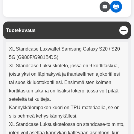
mha Kuunteluaika: noin 4 tuntia
Input: AC100-240V 50/60Hz 0.8A
Max Output: USB: DC5V/3.0A
(15W) 9V/2.0A (18W) 12V/1.5
(18W) Type-C: 5V/3A (PD15W)
9V/2.22A (PD20W)
S
Tuotekuvaus
12V/1.67A(PD20W) Total Effekt:
u
5V/3A Max Maximum output:
l
20.W Max Johdon pituus: 1 metri
Tuotekuvaus
j
Väri: Valkoinen
XL Standcase Luxwallet Samsung Galaxy S20 / S20
e
5G (G980F/G981B/DS)
XL Standcase Luksuskotelo, jossa on 9 korttitaskua,
joista yksi on läpinäkyvä ja ihanteellinen ajokortillesi
tai suosikkiluottokortillesi. Ensimmäisten kolmen
korttitaskun takana on lisäksi lokero, jossa voit pitää
seteleitä tai kuitteja.
Kännykkälompakon kuori on TPU-materiaalia, se on
siis pehmeä kehys kännykällesi.
XL Standcase Luksuskotelossa on standcase-toiminto,
joten voit asettaa kännykän kaltevaan asentoon, kun