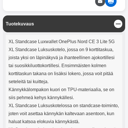
mha Kuunteluaika: noin 4 tuntia
Input: AC100-240V 50/60Hz 0.8A
Max Output: USB: DC5V/3.0A
(15W) 9V/2.0A (18W) 12V/1.5
(18W) Type-C: 5V/3A (PD15W)
S
Tuotekuvaus
9V/2.22A (PD20W)
u
12V/1.67A(PD20W) Total Effekt:
l
5V/3A Max Maximum output:
Tuotekuvaus
j
20.W Max Johdon pituus: 1 metri
XL Standcase Luxwallet OnePlus Nord CE 3 Lite 5G
e
Väri: Valkoinen
XL Standcase Luksuskotelo, jossa on 9 korttitaskua,
joista yksi on läpinäkyvä ja ihanteellinen ajokortillesi
tai suosikkiluottokortillesi. Ensimmäisten kolmen
korttitaskun takana on lisäksi lokero, jossa voit pitää
seteleitä tai kuitteja.
Kännykkälompakon kuori on TPU-materiaalia, se on
siis pehmeä kehys kännykällesi.
XL Standcase Luksuskotelossa on standcase-toiminto,
joten voit asettaa kännykän kaltevaan asentoon, kun
haluat katsoa elokuvia kännykästä.