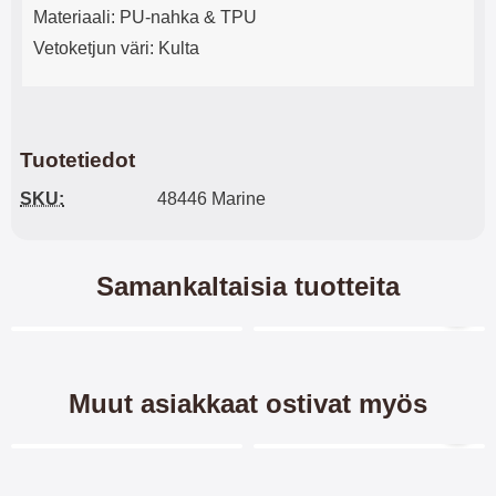
Materiaali: PU-nahka & TPU
Vetoketjun väri: Kulta
Tuotetiedot
SKU:
48446 Marine
Samankaltaisia tuotteita
Merkitse blow productListContainer
Merkitse blow productL
7 variantit
Muut asiakkaat ostivat myös
Merkitse blow productListContainer
Merkitse blow productL