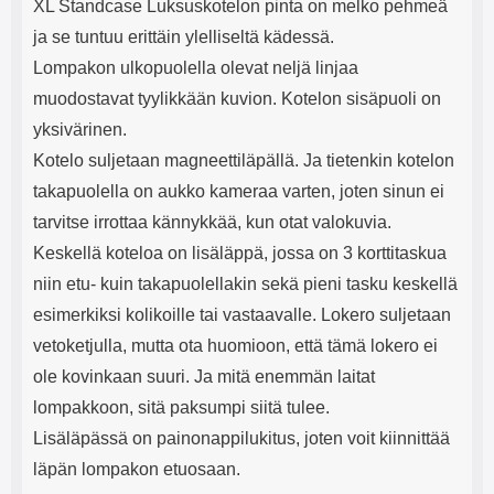
XL Standcase Luksuskotelon pinta on melko pehmeä
ja se tuntuu erittäin ylelliseltä kädessä.
Lompakon ulkopuolella olevat neljä linjaa
muodostavat tyylikkään kuvion. Kotelon sisäpuoli on
yksivärinen.
Kotelo suljetaan magneettiläpällä. Ja tietenkin kotelon
takapuolella on aukko kameraa varten, joten sinun ei
tarvitse irrottaa kännykkää, kun otat valokuvia.
Keskellä koteloa on lisäläppä, jossa on 3 korttitaskua
niin etu- kuin takapuolellakin sekä pieni tasku keskellä
esimerkiksi kolikoille tai vastaavalle. Lokero suljetaan
vetoketjulla, mutta ota huomioon, että tämä lokero ei
ole kovinkaan suuri. Ja mitä enemmän laitat
lompakkoon, sitä paksumpi siitä tulee.
Lisäläpässä on painonappilukitus, joten voit kiinnittää
läpän lompakon etuosaan.