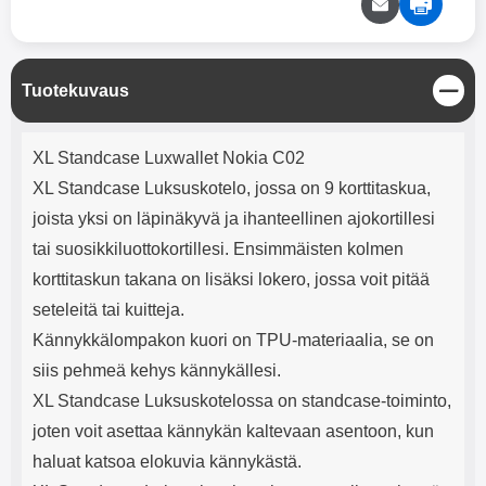
mha Kuunteluaika: noin 4 tuntia
Input: AC100-240V 50/60Hz 0.8A
Max Output: USB: DC5V/3.0A
(15W) 9V/2.0A (18W) 12V/1.5
(18W) Type-C: 5V/3A (PD15W)
S
Tuotekuvaus
9V/2.22A (PD20W)
u
12V/1.67A(PD20W) Total Effekt:
l
5V/3A Max Maximum output:
Tuotekuvaus
j
20.W Max Johdon pituus: 1 metri
XL Standcase Luxwallet Nokia C02
e
Väri: Valkoinen
XL Standcase Luksuskotelo, jossa on 9 korttitaskua,
joista yksi on läpinäkyvä ja ihanteellinen ajokortillesi
tai suosikkiluottokortillesi. Ensimmäisten kolmen
korttitaskun takana on lisäksi lokero, jossa voit pitää
seteleitä tai kuitteja.
Kännykkälompakon kuori on TPU-materiaalia, se on
siis pehmeä kehys kännykällesi.
XL Standcase Luksuskotelossa on standcase-toiminto,
joten voit asettaa kännykän kaltevaan asentoon, kun
haluat katsoa elokuvia kännykästä.