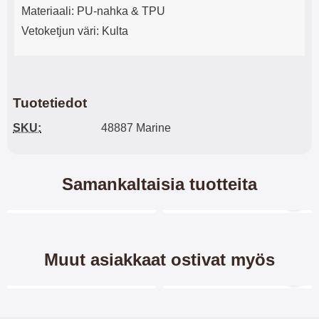
Materiaali: PU-nahka & TPU
Vetoketjun väri: Kulta
Tuotetiedot
SKU:
48887 Marine
Samankaltaisia tuotteita
Merkitse blow productListContainer
Merkitse blow productL
7 variantit
6 variantit
Muut asiakkaat ostivat myös
Merkitse blow productListContainer
Merkitse blow productL