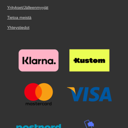
puhelimen kotelossa. Voit valita
kännykän. Se kiinnitettään
taita puhelinosa ylöspäin ja anna
Yritykset/Jälleenmyyjät
jalusta/suojakuorilompakko-
helposti jälleen lompakkoon, ja
sen levätä luottokorttiosan päällä.
yhdistelmän monista eri väreistä.
magneetti EI ole vaaraksi
Matkapuhelimen paino pitää
Tietoa meistä
luottokorteillesi: se ei poista
lompakon pystyasennossa.
korttien magnetointia!
Jalusta/suojakuorilompakko
Yhteystiedot
Skimblocker XL Magnet Wallet -
kestää pidempään, jos pidät
lompakon materiaali on
puhelimen kotelossa. Voit valita
keinonahkaa, ei siis aitoa nahkaa.
jalusta/suojakuorilompakko-
Lompakko on vankka ja siihen
yhdistelmän monista eri väreistä.
mahtuu yhtä ja toista samalla, kun
se tietenkin suojaa mobilasi
optimaalisesti. Mikä on
Skimblocker? Kotelo on
varusteltu Skimblockerilla, joka
tunnetaan myös nimellä RFID
suoja / suojakilpi / lukusuojus,
mikä tarkoittaa, että kotelo suojaa
korttejasi valitettavasti
yleistyneeltä skimmaukselta.
Skimblocker
Magneettilompakkomme avulla
korttisi suojataan tahattomien
maksujen varalta. *HUOM!