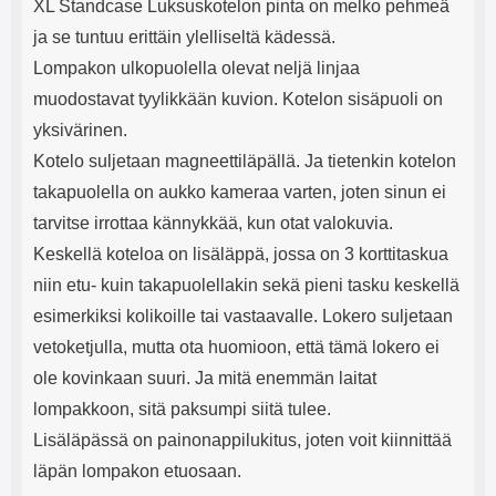
XL Standcase Luksuskotelon pinta on melko pehmeä
ja se tuntuu erittäin ylelliseltä kädessä.
Lompakon ulkopuolella olevat neljä linjaa
muodostavat tyylikkään kuvion. Kotelon sisäpuoli on
yksivärinen.
Kotelo suljetaan magneettiläpällä. Ja tietenkin kotelon
takapuolella on aukko kameraa varten, joten sinun ei
tarvitse irrottaa kännykkää, kun otat valokuvia.
Keskellä koteloa on lisäläppä, jossa on 3 korttitaskua
niin etu- kuin takapuolellakin sekä pieni tasku keskellä
esimerkiksi kolikoille tai vastaavalle. Lokero suljetaan
vetoketjulla, mutta ota huomioon, että tämä lokero ei
ole kovinkaan suuri. Ja mitä enemmän laitat
lompakkoon, sitä paksumpi siitä tulee.
Lisäläpässä on painonappilukitus, joten voit kiinnittää
läpän lompakon etuosaan.