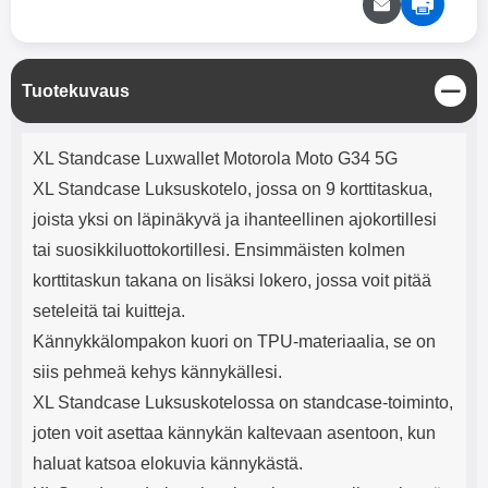
mha Kuunteluaika: noin 4 tuntia
Input: AC100-240V 50/60Hz 0.8A
Max Output: USB: DC5V/3.0A
(15W) 9V/2.0A (18W) 12V/1.5
(18W) Type-C: 5V/3A (PD15W)
S
Tuotekuvaus
9V/2.22A (PD20W)
u
12V/1.67A(PD20W) Total Effekt:
l
5V/3A Max Maximum output:
Tuotekuvaus
j
20.W Max Johdon pituus: 1 metri
XL Standcase Luxwallet Motorola Moto G34 5G
e
Väri: Valkoinen
XL Standcase Luksuskotelo, jossa on 9 korttitaskua,
joista yksi on läpinäkyvä ja ihanteellinen ajokortillesi
tai suosikkiluottokortillesi. Ensimmäisten kolmen
korttitaskun takana on lisäksi lokero, jossa voit pitää
seteleitä tai kuitteja.
Kännykkälompakon kuori on TPU-materiaalia, se on
siis pehmeä kehys kännykällesi.
XL Standcase Luksuskotelossa on standcase-toiminto,
joten voit asettaa kännykän kaltevaan asentoon, kun
haluat katsoa elokuvia kännykästä.