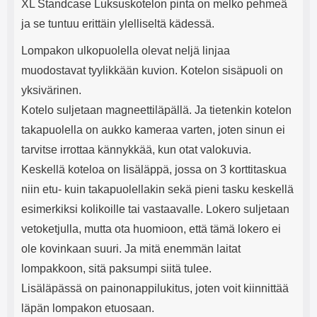
XL Standcase Luksuskotelon pinta on melko pehmeä
ja se tuntuu erittäin ylelliseltä kädessä.
Lompakon ulkopuolella olevat neljä linjaa
muodostavat tyylikkään kuvion. Kotelon sisäpuoli on
yksivärinen.
Kotelo suljetaan magneettiläpällä. Ja tietenkin kotelon
takapuolella on aukko kameraa varten, joten sinun ei
tarvitse irrottaa kännykkää, kun otat valokuvia.
Keskellä koteloa on lisäläppä, jossa on 3 korttitaskua
niin etu- kuin takapuolellakin sekä pieni tasku keskellä
esimerkiksi kolikoille tai vastaavalle. Lokero suljetaan
vetoketjulla, mutta ota huomioon, että tämä lokero ei
ole kovinkaan suuri. Ja mitä enemmän laitat
lompakkoon, sitä paksumpi siitä tulee.
Lisäläpässä on painonappilukitus, joten voit kiinnittää
läpän lompakon etuosaan.