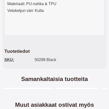
Materiaali: PU-nahka & TPU
Vetoketjun väri: Kulta
Tuotetiedot
SKU:
50288 Black
Samankaltaisia tuotteita
Merkitse blow productListContainer
Merkitse blow productL
7 variantit
6 variantit
Muut asiakkaat ostivat myös